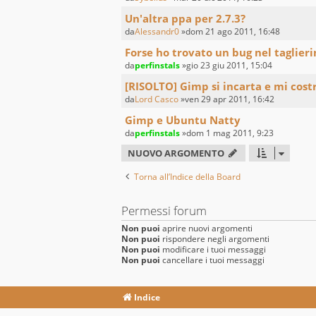
Un'altra ppa per 2.7.3?
da
Alessandr0
»dom 21 ago 2011, 16:48
Forse ho trovato un bug nel taglieri
da
perfinstals
»gio 23 giu 2011, 15:04
[RISOLTO] Gimp si incarta e mi costr
da
Lord Casco
»ven 29 apr 2011, 16:42
Gimp e Ubuntu Natty
da
perfinstals
»dom 1 mag 2011, 9:23
NUOVO ARGOMENTO
Torna all’Indice della Board
Permessi forum
Non puoi
aprire nuovi argomenti
Non puoi
rispondere negli argomenti
Non puoi
modificare i tuoi messaggi
Non puoi
cancellare i tuoi messaggi
Indice