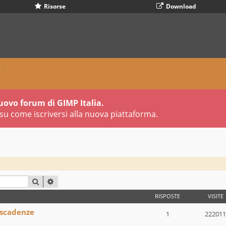
Risorse
Download
x
uovo forum di GIMP Italia.
su come iscriversi alla nuova piattaforma.
CERCA
RICERCA AVANZATA
RISPOSTE
VISITE
 scadenze
1
222011