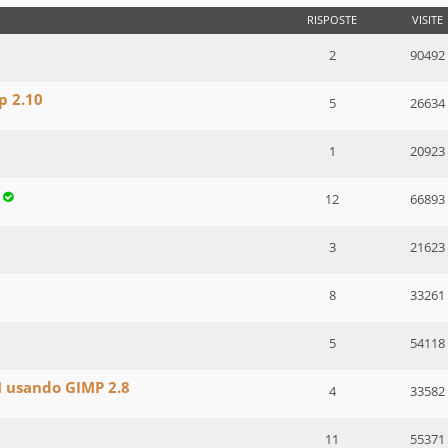
RISPOSTE
VISITE
2
90492
p 2.10
5
26634
1
20923
12
66893
3
21623
8
33261
5
54118
M usando GIMP 2.8
4
33582
11
55371