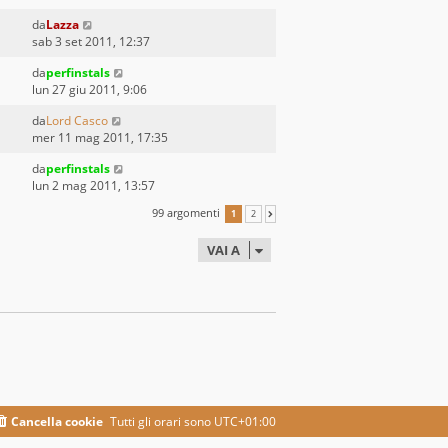
da
Lazza
sab 3 set 2011, 12:37
da
perfinstals
lun 27 giu 2011, 9:06
da
Lord Casco
mer 11 mag 2011, 17:35
da
perfinstals
lun 2 mag 2011, 13:57
99 argomenti
1
2
PROSSIMO
VAI A
Cancella cookie
Tutti gli orari sono
UTC+01:00