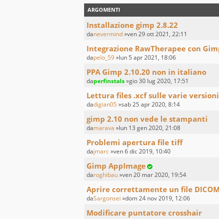
ARGOMENTI
Installazione gimp 2.8.22
da
nevermind
»ven 29 ott 2021, 22:11
Integrazione RawTherapee con Gim
da
pelo_59
»lun 5 apr 2021, 18:06
PPA Gimp 2.10.20 non in italiano
da
perfinstals
»gio 30 lug 2020, 17:51
Lettura files .xcf sulle varie versioni
da
digian05
»sab 25 apr 2020, 8:14
gimp 2.10 non vede le stampanti
da
marava
»lun 13 gen 2020, 21:08
Problemi apertura file tiff
da
jmarc
»ven 6 dic 2019, 10:40
Gimp AppImage
da
roghibau
»ven 20 mar 2020, 19:54
Aprire correttamente un file DICO
da
Sargonsei
»dom 24 nov 2019, 12:06
Modificare puntatore crosshair