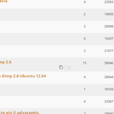
oria
4
23583
2
19656
2
20098
0
19297
2
21077
mp 2.6
15
58946
1
2
in Gimp 2.8-Ubuntu 12.04
4
28944
1
18169
4
23367
e più il salvataggio.
2
19840