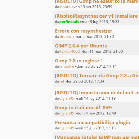
[RISOLTO] Gimp ha esaurito la mem
da
Mauro
»ven 13 set 2013, 23:59
(Risolto)Resynthesizer v1 installare
da
perfinstals
»mar 9 lug 2013, 19:38
Errore con resynthesizer
da
vitodoc
»mar 5 mar 2013, 21:30
GIMP 2.8.4 per Ubuntu
da
Kekko_400D
»lun 11 mar 2013, 21:00
Gimp 2.8 in inglese !
da
landolini
»dom 30 dic 2012, 11:14
[RISOLTO] Tornare da Gimp 2.8 a Gi
da
raf
»lun 29 ott 2012, 17:34
[RISOLTO] Impostazioni di default 
da
digian05
»sab 14 lug 2012, 11:19
Gimp in italiano all' 85%
da
digian05
»dom 4 nov 2012, 12:49
Presunta incompatibilità plugin
da
digian05
»ven 15 giu 2012, 13:13
[Mancanza Fatale] GIMP non permett