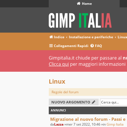
Home
Indice
Installazione e periferiche
Linu
Collegamenti Rapidi
FAQ
Gimpitalia.it chiude per passare al
n
Clicca qui
per maggiori informazioni 
Linux
Regole del forum
NUOVO ARGOMENTO
ANNUNCI
Migrazione al nuovo forum - Passi e
da
Lazza
»mer 7 set 2022, 10:46 »in
Gimp Italia