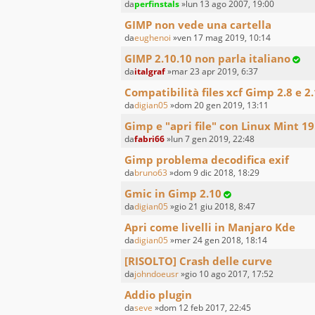
da
perfinstals
»lun 13 ago 2007, 19:00
GIMP non vede una cartella
da
eughenoi
»ven 17 mag 2019, 10:14
GIMP 2.10.10 non parla italiano
da
italgraf
»mar 23 apr 2019, 6:37
Compatibilità files xcf Gimp 2.8 e 2
da
digian05
»dom 20 gen 2019, 13:11
Gimp e "apri file" con Linux Mint 19
da
fabri66
»lun 7 gen 2019, 22:48
Gimp problema decodifica exif
da
bruno63
»dom 9 dic 2018, 18:29
Gmic in Gimp 2.10
da
digian05
»gio 21 giu 2018, 8:47
Apri come livelli in Manjaro Kde
da
digian05
»mer 24 gen 2018, 18:14
[RISOLTO] Crash delle curve
da
johndoeusr
»gio 10 ago 2017, 17:52
Addio plugin
da
seve
»dom 12 feb 2017, 22:45