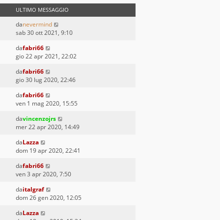
ULTIMO MESSAGGIO
da
nevermind
sab 30 ott 2021, 9:10
da
fabri66
gio 22 apr 2021, 22:02
da
fabri66
gio 30 lug 2020, 22:46
da
fabri66
ven 1 mag 2020, 15:55
da
vincenzojrs
mer 22 apr 2020, 14:49
da
Lazza
dom 19 apr 2020, 22:41
da
fabri66
ven 3 apr 2020, 7:50
da
italgraf
dom 26 gen 2020, 12:05
da
Lazza