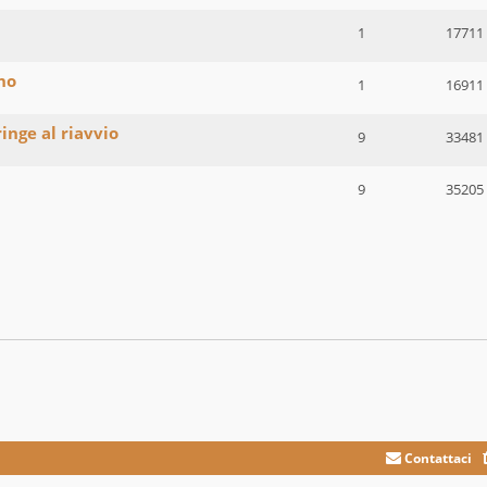
1
17711
no
1
16911
inge al riavvio
9
33481
9
35205
Contattaci