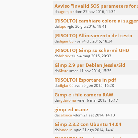
Avviso "Invalid SOS parameters for 
da
agomjo
»dom 27 nov 2016, 11:34
[RISOLTO] cambiare colore ai sugge
da
lupo
»gio 30 giu 2016, 19:41
[RISOLTO] Allineamento del testo
da
digian05
»ven 4 dic 2015, 18:34
[RISOLTO] Gimp su schermi UHD
da
fabrixx
»lun 4 mag 2015, 20:33
Gimp 2.9 per Debian Jessie/Sid
da
Kbyte
»mar 11 nov 2014, 15:36
[RISOLTO] Esportare in pdf
da
digian05
»ven 9 gen 2015, 16:28
Gimp e i file camera RAW
da
rgdaroma
»mer 6 mar 2013, 15:17
gimp ed xsane
da
calbuca
»dom 21 set 2014, 14:13
Gimp 2.8.2 con Ubuntu 14.04
da
landolini
»gio 21 ago 2014, 14:41