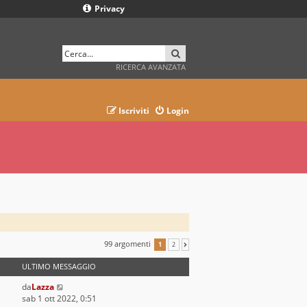
Privacy
CERCA
RICERCA AVANZATA
Iscriviti
Login
99 argomenti
1
2
PROSSIMO
ULTIMO MESSAGGIO
da
Lazza
sab 1 ott 2022, 0:51