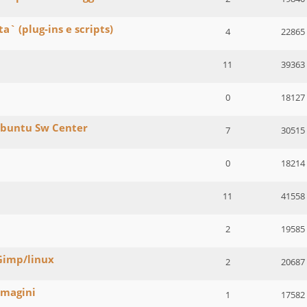
a` (plug-ins e scripts)
4
22865
11
39363
0
18127
 Ubuntu Sw Center
7
30515
0
18214
11
41558
2
19585
 Gimp/linux
2
20687
mmagini
1
17582