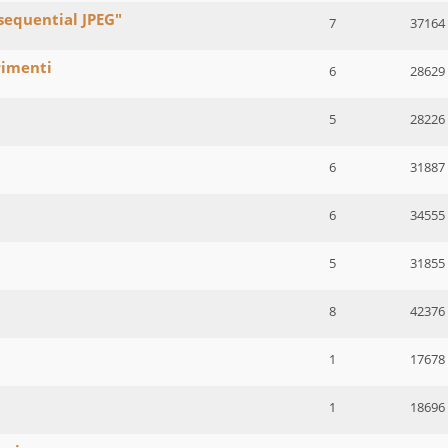
sequential JPEG"
7
37164
rimenti
6
28629
5
28226
6
31887
6
34555
5
31855
8
42376
1
17678
1
18696