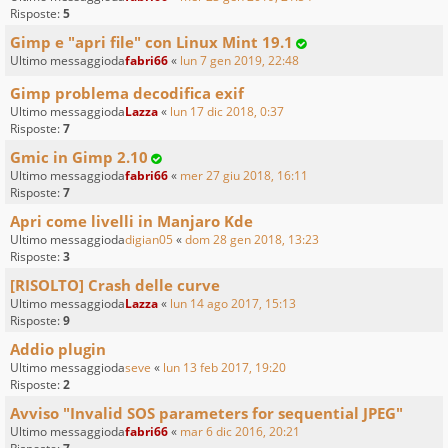
Risposte:
5
Gimp e "apri file" con Linux Mint 19.1
Ultimo messaggioda
fabri66
«
lun 7 gen 2019, 22:48
Gimp problema decodifica exif
Ultimo messaggioda
Lazza
«
lun 17 dic 2018, 0:37
Risposte:
7
Gmic in Gimp 2.10
Ultimo messaggioda
fabri66
«
mer 27 giu 2018, 16:11
Risposte:
7
Apri come livelli in Manjaro Kde
Ultimo messaggioda
digian05
«
dom 28 gen 2018, 13:23
Risposte:
3
[RISOLTO] Crash delle curve
Ultimo messaggioda
Lazza
«
lun 14 ago 2017, 15:13
Risposte:
9
Addio plugin
Ultimo messaggioda
seve
«
lun 13 feb 2017, 19:20
Risposte:
2
Avviso "Invalid SOS parameters for sequential JPEG"
Ultimo messaggioda
fabri66
«
mar 6 dic 2016, 20:21