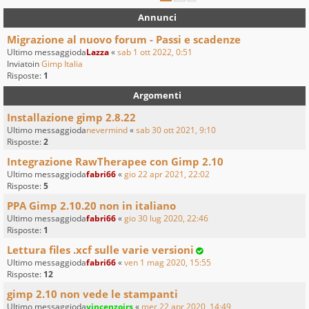
Annunci
Migrazione al nuovo forum - Passi e scadenze
Ultimo messaggioda
Lazza
«
sab 1 ott 2022, 0:51
Inviatoin
Gimp Italia
Risposte:
1
Argomenti
Installazione gimp 2.8.22
Ultimo messaggioda
nevermind
«
sab 30 ott 2021, 9:10
Risposte:
2
Integrazione RawTherapee con Gimp 2.10
Ultimo messaggioda
fabri66
«
gio 22 apr 2021, 22:02
Risposte:
5
PPA Gimp 2.10.20 non in italiano
Ultimo messaggioda
fabri66
«
gio 30 lug 2020, 22:46
Risposte:
1
Lettura files .xcf sulle varie versioni
Ultimo messaggioda
fabri66
«
ven 1 mag 2020, 15:55
Risposte:
12
gimp 2.10 non vede le stampanti
Ultimo messaggioda
vincenzojrs
«
mer 22 apr 2020, 14:49