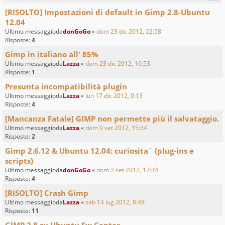
[RISOLTO] Impostazioni di default in Gimp 2.8-Ubuntu
12.04
Ultimo messaggioda
donGoGo
«
dom 23 dic 2012, 22:58
Risposte:
4
Gimp in italiano all' 85%
Ultimo messaggioda
Lazza
«
dom 23 dic 2012, 16:53
Risposte:
1
Presunta incompatibilità plugin
Ultimo messaggioda
Lazza
«
lun 17 dic 2012, 0:13
Risposte:
4
[Mancanza Fatale] GIMP non permette più il salvataggio.
Ultimo messaggioda
Lazza
«
dom 9 set 2012, 15:34
Risposte:
2
Gimp 2.6.12 & Ubuntu 12.04: curiosita` (plug-ins e
scripts)
Ultimo messaggioda
donGoGo
«
dom 2 set 2012, 17:34
Risposte:
4
[RISOLTO] Crash Gimp
Ultimo messaggioda
Lazza
«
sab 14 lug 2012, 8:49
Risposte:
11
GIMP 2.8 su Ubuntu Sw Center