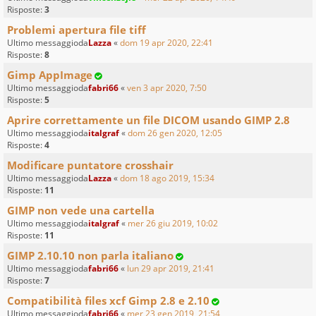
Risposte:
3
Problemi apertura file tiff
Ultimo messaggioda
Lazza
«
dom 19 apr 2020, 22:41
Risposte:
8
Gimp AppImage
Ultimo messaggioda
fabri66
«
ven 3 apr 2020, 7:50
Risposte:
5
Aprire correttamente un file DICOM usando GIMP 2.8
Ultimo messaggioda
italgraf
«
dom 26 gen 2020, 12:05
Risposte:
4
Modificare puntatore crosshair
Ultimo messaggioda
Lazza
«
dom 18 ago 2019, 15:34
Risposte:
11
GIMP non vede una cartella
Ultimo messaggioda
italgraf
«
mer 26 giu 2019, 10:02
Risposte:
11
GIMP 2.10.10 non parla italiano
Ultimo messaggioda
fabri66
«
lun 29 apr 2019, 21:41
Risposte:
7
Compatibilità files xcf Gimp 2.8 e 2.10
Ultimo messaggioda
fabri66
«
mer 23 gen 2019, 21:54