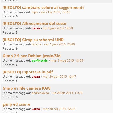
Risposte:
7
[RISOLTO] cambiare colore ai suggerimenti
Ultimo messaggioda
lupo
«
gio 7 lug 2016, 12:26
Risposte:
6
[RISOLTO] Allineamento del testo
Ultimo messaggioda
Lazza
«
lun 4 gen 2016, 18:29
Risposte:
5
[RISOLTO] Gimp su schermi UHD
Ultimo messaggioda
fabrixx
«
ven 1 gen 2016, 20:49
Risposte:
6
Gimp 2.9 per Debian Jessie/Sid
Ultimo messaggioda
perfinstals
«
mar 5 mag 2015, 18:55
Risposte:
6
[RISOLTO] Esportare in pdf
Ultimo messaggioda
Lazza
«
mar 20 gen 2015, 13:47
Risposte:
5
Gimp e i file camera RAW
Ultimo messaggioda
andreavalco
«
lun 29 dic 2014, 11:29
Risposte:
8
gimp ed xsane
Ultimo messaggioda
Lazza
«
mar 30 set 2014, 12:22