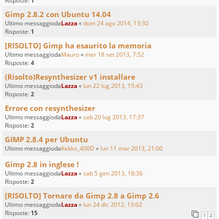
Risposte:
1
Gimp 2.8.2 con Ubuntu 14.04
Ultimo messaggioda
Lazza
«
dom 24 ago 2014, 13:30
Risposte:
1
[RISOLTO] Gimp ha esaurito la memoria
Ultimo messaggioda
Mauro
«
mer 18 set 2013, 7:52
Risposte:
4
(Risolto)Resynthesizer v1 installare
Ultimo messaggioda
Lazza
«
lun 22 lug 2013, 15:43
Risposte:
2
Errore con resynthesizer
Ultimo messaggioda
Lazza
«
sab 20 lug 2013, 17:37
Risposte:
2
GIMP 2.8.4 per Ubuntu
Ultimo messaggioda
Kekko_400D
«
lun 11 mar 2013, 21:00
Gimp 2.8 in inglese !
Ultimo messaggioda
Lazza
«
sab 5 gen 2013, 18:36
Risposte:
2
[RISOLTO] Tornare da Gimp 2.8 a Gimp 2.6
Ultimo messaggioda
Lazza
«
lun 24 dic 2012, 13:02
Risposte:
15
1
2