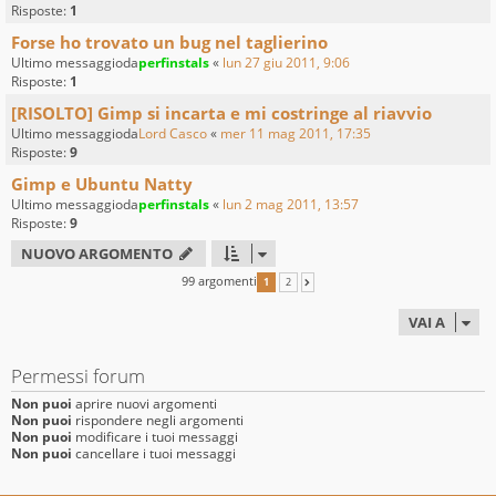
Risposte:
1
Forse ho trovato un bug nel taglierino
Ultimo messaggioda
perfinstals
«
lun 27 giu 2011, 9:06
Risposte:
1
[RISOLTO] Gimp si incarta e mi costringe al riavvio
Ultimo messaggioda
Lord Casco
«
mer 11 mag 2011, 17:35
Risposte:
9
Gimp e Ubuntu Natty
Ultimo messaggioda
perfinstals
«
lun 2 mag 2011, 13:57
Risposte:
9
NUOVO ARGOMENTO
99 argomenti
1
2
PROSSIMO
VAI A
Permessi forum
Non puoi
aprire nuovi argomenti
Non puoi
rispondere negli argomenti
Non puoi
modificare i tuoi messaggi
Non puoi
cancellare i tuoi messaggi