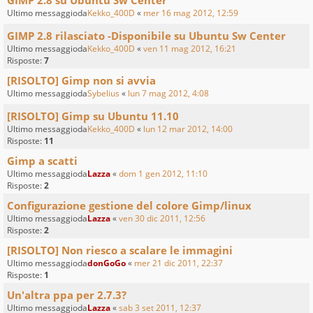
Ultimo messaggioda
Kekko_400D
«
mer 16 mag 2012, 12:59
GIMP 2.8 rilasciato -Disponibile su Ubuntu Sw Center
Ultimo messaggioda
Kekko_400D
«
ven 11 mag 2012, 16:21
Risposte:
7
[RISOLTO] Gimp non si avvia
Ultimo messaggioda
Sybelius
«
lun 7 mag 2012, 4:08
[RISOLTO] Gimp su Ubuntu 11.10
Ultimo messaggioda
Kekko_400D
«
lun 12 mar 2012, 14:00
Risposte:
11
Gimp a scatti
Ultimo messaggioda
Lazza
«
dom 1 gen 2012, 11:10
Risposte:
2
Configurazione gestione del colore Gimp/linux
Ultimo messaggioda
Lazza
«
ven 30 dic 2011, 12:56
Risposte:
2
[RISOLTO] Non riesco a scalare le immagini
Ultimo messaggioda
donGoGo
«
mer 21 dic 2011, 22:37
Risposte:
1
Un'altra ppa per 2.7.3?
Ultimo messaggioda
Lazza
«
sab 3 set 2011, 12:37