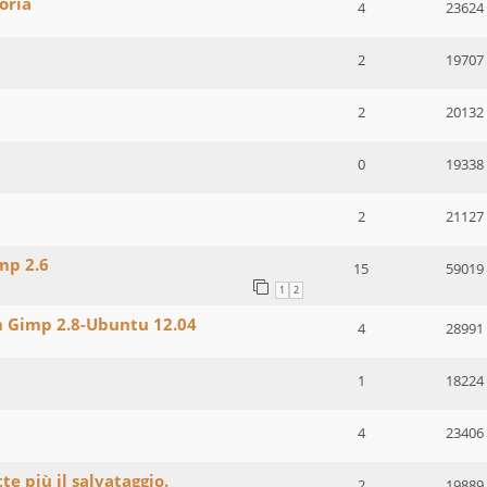
oria
4
23624
2
19707
2
20132
0
19338
2
21127
mp 2.6
15
59019
1
2
in Gimp 2.8-Ubuntu 12.04
4
28991
1
18224
4
23406
e più il salvataggio.
2
19889