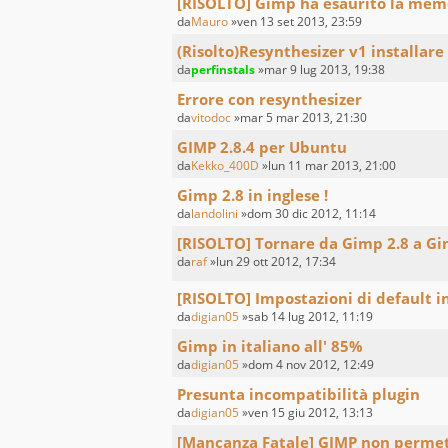
[RISOLTO] Gimp ha esaurito la mem
da
Mauro
»ven 13 set 2013, 23:59
(Risolto)Resynthesizer v1 installare
da
perfinstals
»mar 9 lug 2013, 19:38
Errore con resynthesizer
da
vitodoc
»mar 5 mar 2013, 21:30
GIMP 2.8.4 per Ubuntu
da
Kekko_400D
»lun 11 mar 2013, 21:00
Gimp 2.8 in inglese !
da
landolini
»dom 30 dic 2012, 11:14
[RISOLTO] Tornare da Gimp 2.8 a Gi
da
raf
»lun 29 ott 2012, 17:34
[RISOLTO] Impostazioni di default 
da
digian05
»sab 14 lug 2012, 11:19
Gimp in italiano all' 85%
da
digian05
»dom 4 nov 2012, 12:49
Presunta incompatibilità plugin
da
digian05
»ven 15 giu 2012, 13:13
[Mancanza Fatale] GIMP non permett