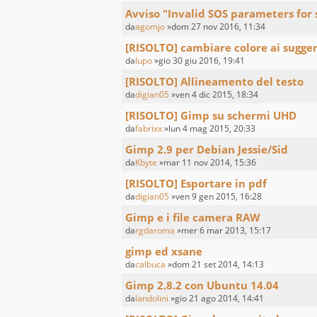
Avviso "Invalid SOS parameters for 
da
agomjo
»dom 27 nov 2016, 11:34
[RISOLTO] cambiare colore ai sugge
da
lupo
»gio 30 giu 2016, 19:41
[RISOLTO] Allineamento del testo
da
digian05
»ven 4 dic 2015, 18:34
[RISOLTO] Gimp su schermi UHD
da
fabrixx
»lun 4 mag 2015, 20:33
Gimp 2.9 per Debian Jessie/Sid
da
Kbyte
»mar 11 nov 2014, 15:36
[RISOLTO] Esportare in pdf
da
digian05
»ven 9 gen 2015, 16:28
Gimp e i file camera RAW
da
rgdaroma
»mer 6 mar 2013, 15:17
gimp ed xsane
da
calbuca
»dom 21 set 2014, 14:13
Gimp 2.8.2 con Ubuntu 14.04
da
landolini
»gio 21 ago 2014, 14:41