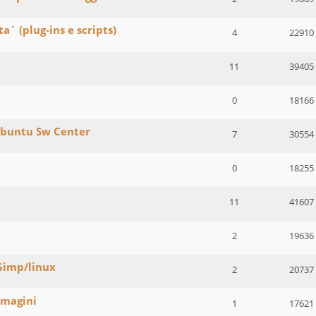
a` (plug-ins e scripts)
4
22910
11
39405
0
18166
 Ubuntu Sw Center
7
30554
0
18255
11
41607
2
19636
 Gimp/linux
2
20737
mmagini
1
17621