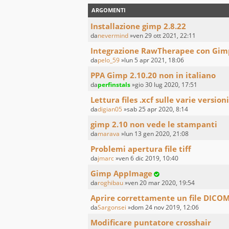
ARGOMENTI
Installazione gimp 2.8.22
da
nevermind
»ven 29 ott 2021, 22:11
Integrazione RawTherapee con Gim
da
pelo_59
»lun 5 apr 2021, 18:06
PPA Gimp 2.10.20 non in italiano
da
perfinstals
»gio 30 lug 2020, 17:51
Lettura files .xcf sulle varie versioni
da
digian05
»sab 25 apr 2020, 8:14
gimp 2.10 non vede le stampanti
da
marava
»lun 13 gen 2020, 21:08
Problemi apertura file tiff
da
jmarc
»ven 6 dic 2019, 10:40
Gimp AppImage
da
roghibau
»ven 20 mar 2020, 19:54
Aprire correttamente un file DICO
da
Sargonsei
»dom 24 nov 2019, 12:06
Modificare puntatore crosshair