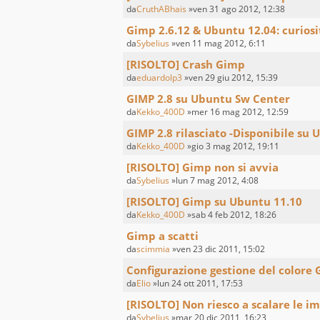
da
CruthABhais
»ven 31 ago 2012, 12:38
Gimp 2.6.12 & Ubuntu 12.04: curiosit
da
Sybelius
»ven 11 mag 2012, 6:11
[RISOLTO] Crash Gimp
da
eduardolp3
»ven 29 giu 2012, 15:39
GIMP 2.8 su Ubuntu Sw Center
da
Kekko_400D
»mer 16 mag 2012, 12:59
GIMP 2.8 rilasciato -Disponibile su
da
Kekko_400D
»gio 3 mag 2012, 19:11
[RISOLTO] Gimp non si avvia
da
Sybelius
»lun 7 mag 2012, 4:08
[RISOLTO] Gimp su Ubuntu 11.10
da
Kekko_400D
»sab 4 feb 2012, 18:26
Gimp a scatti
da
scimmia
»ven 23 dic 2011, 15:02
Configurazione gestione del colore
da
Elio
»lun 24 ott 2011, 17:53
[RISOLTO] Non riesco a scalare le i
da
Sybelius
»mar 20 dic 2011, 16:23