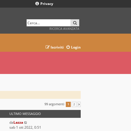
Privacy
CERCA
RICERCA AVANZATA
Iscriviti
Login
99 argomenti
1
2
PROSSIMO
ULTIMO MESSAGGIO
da
Lazza
sab 1 ott 2022, 0:51