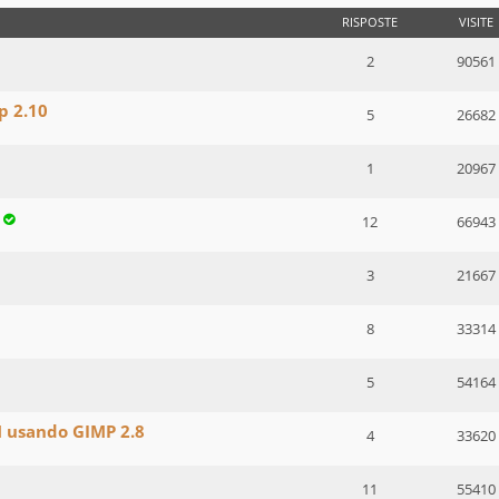
RISPOSTE
VISITE
2
90561
p 2.10
5
26682
1
20967
12
66943
3
21667
8
33314
5
54164
M usando GIMP 2.8
4
33620
11
55410