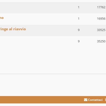
1
17762
no
1
16956
inge al riavvio
9
33525
9
35250
Contattaci