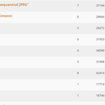
sequential JPEG"
7
37194
rimenti
6
28664
5
28272
6
31933
6
34599
5
31908
8
42414
1
17719
1
18744