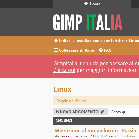
Home
Indice
Installazione e periferiche
Linu
Collegamenti Rapidi
FAQ
Gimpitalia.it chiude per passare al
n
Clicca qui
per maggiori informazioni 
Linux
Regole del forum
NUOVO ARGOMENTO
ANNUNCI
Migrazione al nuovo forum - Passi e
da
Lazza
»mer 7 set 2022, 10:46 »in
Gimp Italia