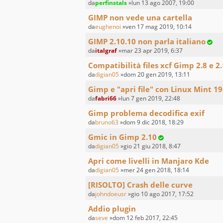
da
perfinstals
»lun 13 ago 2007, 19:00
GIMP non vede una cartella
da
eughenoi
»ven 17 mag 2019, 10:14
GIMP 2.10.10 non parla italiano
da
italgraf
»mar 23 apr 2019, 6:37
Compatibilità files xcf Gimp 2.8 e 2
da
digian05
»dom 20 gen 2019, 13:11
Gimp e "apri file" con Linux Mint 19
da
fabri66
»lun 7 gen 2019, 22:48
Gimp problema decodifica exif
da
bruno63
»dom 9 dic 2018, 18:29
Gmic in Gimp 2.10
da
digian05
»gio 21 giu 2018, 8:47
Apri come livelli in Manjaro Kde
da
digian05
»mer 24 gen 2018, 18:14
[RISOLTO] Crash delle curve
da
johndoeusr
»gio 10 ago 2017, 17:52
Addio plugin
da
seve
»dom 12 feb 2017, 22:45