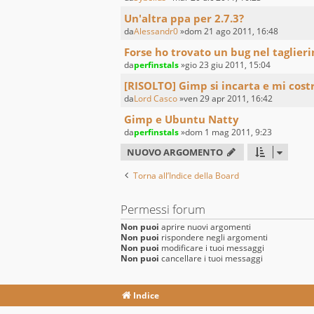
Un'altra ppa per 2.7.3?
da
Alessandr0
»dom 21 ago 2011, 16:48
Forse ho trovato un bug nel taglieri
da
perfinstals
»gio 23 giu 2011, 15:04
[RISOLTO] Gimp si incarta e mi costr
da
Lord Casco
»ven 29 apr 2011, 16:42
Gimp e Ubuntu Natty
da
perfinstals
»dom 1 mag 2011, 9:23
NUOVO ARGOMENTO
Torna all’Indice della Board
Permessi forum
Non puoi
aprire nuovi argomenti
Non puoi
rispondere negli argomenti
Non puoi
modificare i tuoi messaggi
Non puoi
cancellare i tuoi messaggi
Indice