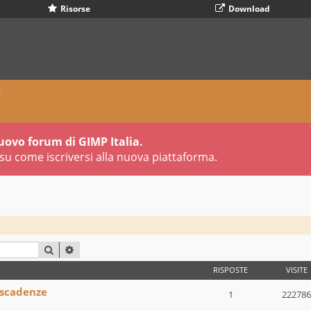
Risorse
Download
x
uovo forum di GIMP Italia.
su come iscriversi alla nuova piattaforma.
CERCA
RICERCA AVANZATA
RISPOSTE
VISITE
 scadenze
1
222786