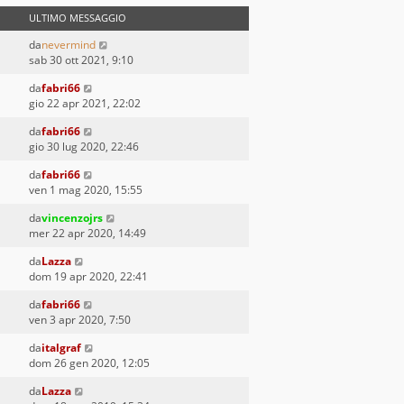
ULTIMO MESSAGGIO
da
nevermind
sab 30 ott 2021, 9:10
da
fabri66
gio 22 apr 2021, 22:02
da
fabri66
gio 30 lug 2020, 22:46
da
fabri66
ven 1 mag 2020, 15:55
da
vincenzojrs
mer 22 apr 2020, 14:49
da
Lazza
dom 19 apr 2020, 22:41
da
fabri66
ven 3 apr 2020, 7:50
da
italgraf
dom 26 gen 2020, 12:05
da
Lazza