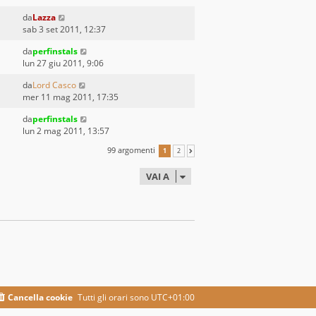
da
Lazza
sab 3 set 2011, 12:37
da
perfinstals
lun 27 giu 2011, 9:06
da
Lord Casco
mer 11 mag 2011, 17:35
da
perfinstals
lun 2 mag 2011, 13:57
99 argomenti
1
2
PROSSIMO
VAI A
Cancella cookie
Tutti gli orari sono
UTC+01:00