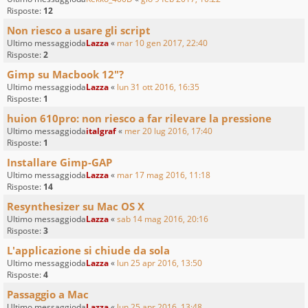
Risposte:
12
Non riesco a usare gli script
Ultimo messaggioda
Lazza
«
mar 10 gen 2017, 22:40
Risposte:
2
Gimp su Macbook 12"?
Ultimo messaggioda
Lazza
«
lun 31 ott 2016, 16:35
Risposte:
1
huion 610pro: non riesco a far rilevare la pressione
Ultimo messaggioda
italgraf
«
mer 20 lug 2016, 17:40
Risposte:
1
Installare Gimp-GAP
Ultimo messaggioda
Lazza
«
mar 17 mag 2016, 11:18
Risposte:
14
Resynthesizer su Mac OS X
Ultimo messaggioda
Lazza
«
sab 14 mag 2016, 20:16
Risposte:
3
L'applicazione si chiude da sola
Ultimo messaggioda
Lazza
«
lun 25 apr 2016, 13:50
Risposte:
4
Passaggio a Mac
Ultimo messaggioda
Lazza
«
lun 25 apr 2016, 13:48