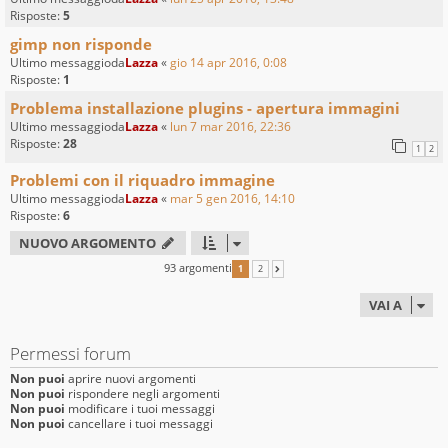
Risposte:
5
gimp non risponde
Ultimo messaggioda
Lazza
«
gio 14 apr 2016, 0:08
Risposte:
1
Problema installazione plugins - apertura immagini
Ultimo messaggioda
Lazza
«
lun 7 mar 2016, 22:36
Risposte:
28
1
2
Problemi con il riquadro immagine
Ultimo messaggioda
Lazza
«
mar 5 gen 2016, 14:10
Risposte:
6
NUOVO ARGOMENTO
93 argomenti
1
2
PROSSIMO
VAI A
Permessi forum
Non puoi
aprire nuovi argomenti
Non puoi
rispondere negli argomenti
Non puoi
modificare i tuoi messaggi
Non puoi
cancellare i tuoi messaggi