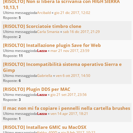
[RISOLTO] Non si libera la scrivania con HIGH SIERRA
10,13,1
Ultimo messaggioda
Arcibald
«
gio 21 dic 2017, 12:02
Risposte:
5
[RISOLTO] Scorciatoie timbro clone
Ultimo messaggioda
Carla Smania
«
sab 16 dic 2017, 21:29
Risposte:
2
[RISOLTO] Installazione plugin Save for Web
Ultimo messaggioda
Lazza
«
mar 21 nov 2017, 23:59
Risposte:
11
[RISOLTO] Incompatibilità sistema operativo Sierra e
Gimp
Ultimo messaggioda
Gabriella
«
ven 6 ott 2017, 14:50
Risposte:
6
[RISOLTO] Plugin DDS per MAC
Ultimo messaggioda
Lazza
«
gio 21 set 2017, 23:56
Risposte:
3
Il mac non mi fa copiare i pennelli nella cartella brushes
Ultimo messaggioda
Lazza
«
ven 14 apr 2017, 18:21
Risposte:
1
[RISOLTO] Installare GMIC su MacOSX
Ultimo messaggioda
Kekko_400D
«
gio 9 feb 2017, 10:22