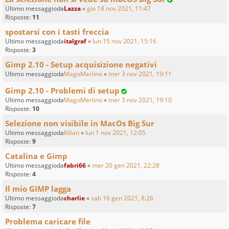
Ultimo messaggioda
Lazza
«
gio 18 nov 2021, 11:47
Risposte:
11
spostarsi con i tasti freccia
Ultimo messaggioda
italgraf
«
lun 15 nov 2021, 15:16
Risposte:
3
Gimp 2.10 - Setup acquisizione negativi
Ultimo messaggioda
MagoMerlino
«
mer 3 nov 2021, 19:11
Gimp 2.10 - Problemi di setup
Ultimo messaggioda
MagoMerlino
«
mer 3 nov 2021, 19:10
Risposte:
10
Selezione non visibile in MacOs Big Sur
Ultimo messaggioda
Kilian
«
lun 1 nov 2021, 12:05
Risposte:
9
Catalina e Gimp
Ultimo messaggioda
fabri66
«
mer 20 gen 2021, 22:28
Risposte:
4
Il mio GIMP lagga
Ultimo messaggioda
charlie
«
sab 16 gen 2021, 8:26
Risposte:
7
Problema caricare file