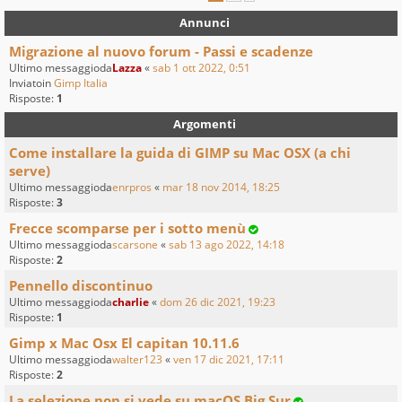
Annunci
Migrazione al nuovo forum - Passi e scadenze
Ultimo messaggioda
Lazza
«
sab 1 ott 2022, 0:51
Inviatoin
Gimp Italia
Risposte:
1
Argomenti
Come installare la guida di GIMP su Mac OSX (a chi
serve)
Ultimo messaggioda
enrpros
«
mar 18 nov 2014, 18:25
Risposte:
3
Frecce scomparse per i sotto menù
Ultimo messaggioda
scarsone
«
sab 13 ago 2022, 14:18
Risposte:
2
Pennello discontinuo
Ultimo messaggioda
charlie
«
dom 26 dic 2021, 19:23
Risposte:
1
Gimp x Mac Osx El capitan 10.11.6
Ultimo messaggioda
walter123
«
ven 17 dic 2021, 17:11
Risposte:
2
La selezione non si vede su macOS Big Sur