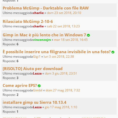
Risposte:
1
Problema McGimp - Darktable con file RAW
Ultimo messaggioda
charlie
«
dom 23 set 2018, 20:10
Rilasciato McGimp 2-10-6
Ultimo messaggioda
charlie
«
sab 22 set 2018, 13:23
Gimp in Mac è più lento che in Windows 7
Ultimo messaggioda
vincenzojrs
«
mar 18 set 2018, 16:45
Risposte:
6
È possibile inserire una filigrana invisibile in una foto?
Ultimo messaggioda
Gigi1
«
lun 3 set 2018, 22:38
Risposte:
6
[RISOLTO] Aiuto per download
Ultimo messaggioda
Lazza
«
dom 3 giu 2018, 23:51
Risposte:
3
Come aprire EPS?
Ultimo messaggioda
Gimbil
«
dom 27 mag 2018, 7:32
Risposte:
2
installare gimp su Sierra 10.13.4
Ultimo messaggioda
Lazza
«
gio 17 mag 2018, 1:10
Risposte:
1