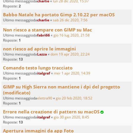
Ultimo messaggioda
charlie
«
lun 28 dic 2020, 15:37
Risposte:
2
Babbo Natale ha portato Gimp 2.10.22 per macOS
Ultimo messaggioda
charlie
«
sab 26 dic 2020, 7:56
Non riesco a stampare con GIMP su Mac
Ultimo messaggioda
fabri66
«
gio 16 lug 2020, 21:58
Risposte:
1
non riesco ad aprire le immagini
Ultimo messaggioda
Lazza
«
dom 19 apr 2020, 22:24
Risposte:
13
Comando testo lungo tracciato
Ultimo messaggioda
italgraf
«
mer 1 apr 2020, 14:39
Risposte:
1
GIMP su High Sierra non mantiene i dpi del progetto
(modificato)
Ultimo messaggioda
elettra90
«
gio 20 feb 2020, 18:52
Risposte:
1
Errore nella creazione di pattern su macOS
Ultimo messaggioda
italgraf
«
gio 30 gen 2020, 8:45
Risposte:
13
Apertura immagini da app Foto