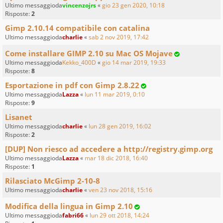
Ultimo messaggioda
vincenzojrs
«
gio 23 gen 2020, 10:18
Risposte:
2
Gimp 2.10.14 compatibile con catalina
Ultimo messaggioda
charlie
«
sab 2 nov 2019, 17:42
Come installare GIMP 2.10 su Mac OS Mojave
Ultimo messaggioda
Kekko_400D
«
gio 14 mar 2019, 19:33
Risposte:
8
Esportazione in pdf con Gimp 2.8.22
Ultimo messaggioda
Lazza
«
lun 11 mar 2019, 0:10
Risposte:
9
Lisanet
Ultimo messaggioda
charlie
«
lun 28 gen 2019, 16:02
Risposte:
2
[DUP] Non riesco ad accedere a http://registry.gimp.org
Ultimo messaggioda
Lazza
«
mar 18 dic 2018, 16:40
Risposte:
1
Rilasciato McGimp 2-10-8
Ultimo messaggioda
charlie
«
ven 23 nov 2018, 15:16
Modifica della lingua in Gimp 2.10
Ultimo messaggioda
fabri66
«
lun 29 ott 2018, 14:24