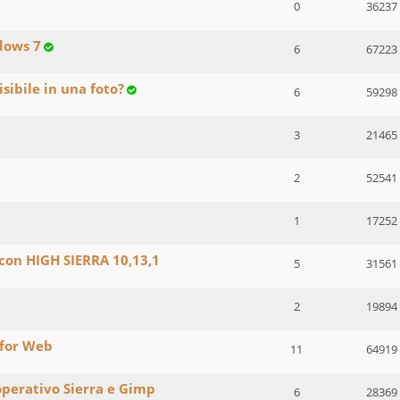
0
36237
dows 7
6
67223
isibile in una foto?
6
59298
3
21465
2
52541
1
17252
 con HIGH SIERRA 10,13,1
5
31561
2
19894
 for Web
11
64919
operativo Sierra e Gimp
6
28369