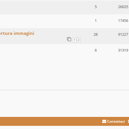
5
26025
1
17456
pertura immagini
28
91227
1
2
6
31319
Contattaci