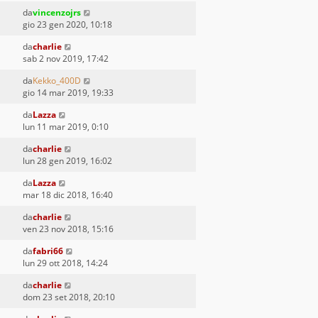
da
vincenzojrs
gio 23 gen 2020, 10:18
da
charlie
sab 2 nov 2019, 17:42
da
Kekko_400D
gio 14 mar 2019, 19:33
da
Lazza
lun 11 mar 2019, 0:10
da
charlie
lun 28 gen 2019, 16:02
da
Lazza
mar 18 dic 2018, 16:40
da
charlie
ven 23 nov 2018, 15:16
da
fabri66
lun 29 ott 2018, 14:24
da
charlie
dom 23 set 2018, 20:10