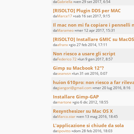
da
Gabriella
»ven 29 set 2017, 6:54
[RISOLTO] Plugin DDS per MAC
da
Marce17
»sab 16 set 2017, 9:15
Il mac non mi fa copiare i pennelli 
da
Marameo
»mer 12 apr 2017, 15:31
[RISOLTO] Installare GMIC su MacO
da
afranx
»gio 27 feb 2014, 17:11
Non riesco a usare gli script
da
Federico 72
»lun 9 gen 2017, 8:57
Gimp su Macbook 12"?
da
seanvsn
»lun 31 ott 2016, 0:07
huion 610pro: non riesco a far rilev
da
giangori@gmail.com
»mer 20 lug 2016, 8:16
Installare Gimp-GAP
da
martone
»gio 6 dic 2012, 18:55
Resynthesizer su Mac OS X
da
Marco.star
»ven 13 mag 2016, 18:45
L'applicazione si chiude da sola
da
tipovitto
»dom 28 feb 2016, 18:03