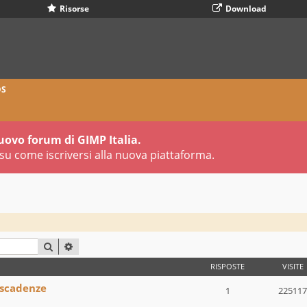
Risorse
Download
OS
uovo forum di GIMP Italia.
su come iscriversi alla nuova piattaforma.
CERCA
RICERCA AVANZATA
RISPOSTE
VISITE
 scadenze
1
225117