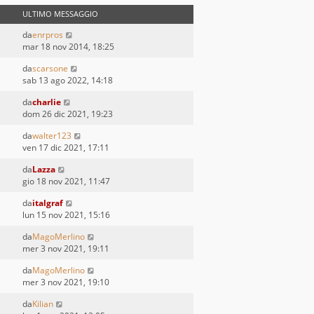
ULTIMO MESSAGGIO
da
enrpros
mar 18 nov 2014, 18:25
da
scarsone
sab 13 ago 2022, 14:18
da
charlie
dom 26 dic 2021, 19:23
da
walter123
ven 17 dic 2021, 17:11
da
Lazza
gio 18 nov 2021, 11:47
da
italgraf
lun 15 nov 2021, 15:16
da
MagoMerlino
mer 3 nov 2021, 19:11
da
MagoMerlino
mer 3 nov 2021, 19:10
da
Kilian