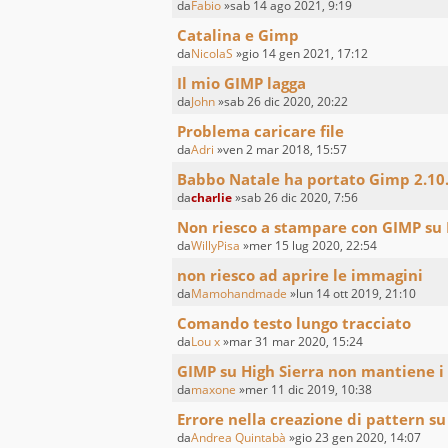
da
Fabio
»sab 14 ago 2021, 9:19
Catalina e Gimp
da
NicolaS
»gio 14 gen 2021, 17:12
Il mio GIMP lagga
da
John
»sab 26 dic 2020, 20:22
Problema caricare file
da
Adri
»ven 2 mar 2018, 15:57
Babbo Natale ha portato Gimp 2.10
da
charlie
»sab 26 dic 2020, 7:56
Non riesco a stampare con GIMP su
da
WillyPisa
»mer 15 lug 2020, 22:54
non riesco ad aprire le immagini
da
Mamohandmade
»lun 14 ott 2019, 21:10
Comando testo lungo tracciato
da
Lou x
»mar 31 mar 2020, 15:24
GIMP su High Sierra non mantiene i 
da
maxone
»mer 11 dic 2019, 10:38
Errore nella creazione di pattern s
da
Andrea Quintabà
»gio 23 gen 2020, 14:07