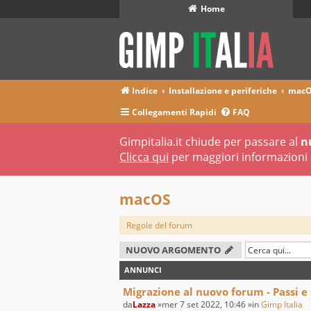
Home
Indice
Installazione e periferiche
mac
Collegamenti Rapidi
FAQ
Gimpitalia.it chiude per passare al
n
Clicca qui
per maggiori informazioni 
macOS
Regole del forum
NUOVO ARGOMENTO
ANNUNCI
Migrazione al nuovo forum - Passi e
da
Lazza
»mer 7 set 2022, 10:46 »in
Gimp Italia