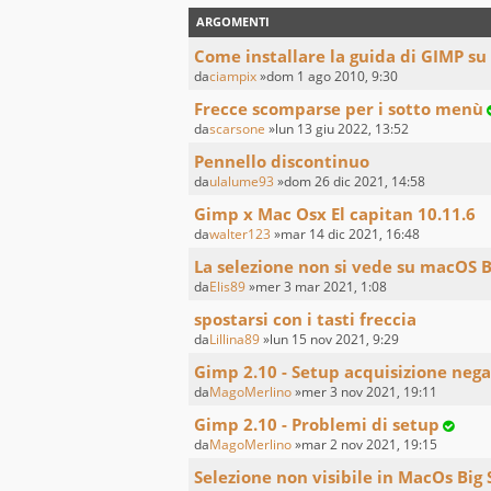
ARGOMENTI
Come installare la guida di GIMP su
da
ciampix
»dom 1 ago 2010, 9:30
Frecce scomparse per i sotto menù
da
scarsone
»lun 13 giu 2022, 13:52
Pennello discontinuo
da
ulalume93
»dom 26 dic 2021, 14:58
Gimp x Mac Osx El capitan 10.11.6
da
walter123
»mar 14 dic 2021, 16:48
La selezione non si vede su macOS B
da
Elis89
»mer 3 mar 2021, 1:08
spostarsi con i tasti freccia
da
Lillina89
»lun 15 nov 2021, 9:29
Gimp 2.10 - Setup acquisizione nega
da
MagoMerlino
»mer 3 nov 2021, 19:11
Gimp 2.10 - Problemi di setup
da
MagoMerlino
»mar 2 nov 2021, 19:15
Selezione non visibile in MacOs Big 