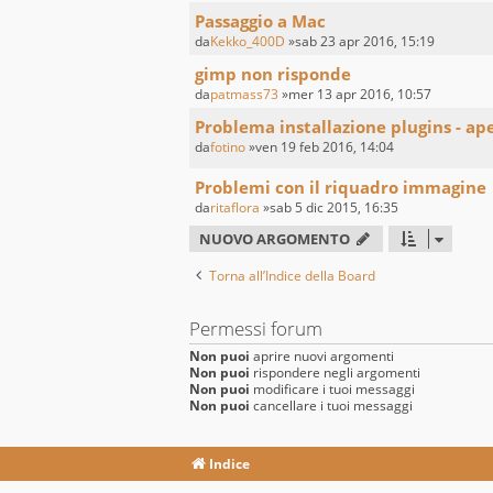
Passaggio a Mac
da
Kekko_400D
»sab 23 apr 2016, 15:19
gimp non risponde
da
patmass73
»mer 13 apr 2016, 10:57
Problema installazione plugins - a
da
fotino
»ven 19 feb 2016, 14:04
Problemi con il riquadro immagine
da
ritaflora
»sab 5 dic 2015, 16:35
NUOVO ARGOMENTO
Torna all’Indice della Board
Permessi forum
Non puoi
aprire nuovi argomenti
Non puoi
rispondere negli argomenti
Non puoi
modificare i tuoi messaggi
Non puoi
cancellare i tuoi messaggi
Indice