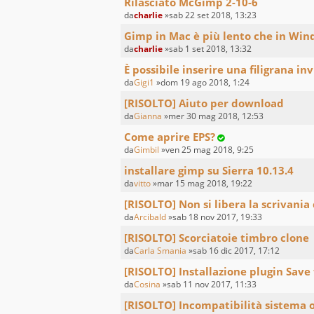
Rilasciato McGimp 2-10-6
da
charlie
»sab 22 set 2018, 13:23
Gimp in Mac è più lento che in Win
da
charlie
»sab 1 set 2018, 13:32
È possibile inserire una filigrana inv
da
Gigi1
»dom 19 ago 2018, 1:24
[RISOLTO] Aiuto per download
da
Gianna
»mer 30 mag 2018, 12:53
Come aprire EPS?
da
Gimbil
»ven 25 mag 2018, 9:25
installare gimp su Sierra 10.13.4
da
vitto
»mar 15 mag 2018, 19:22
[RISOLTO] Non si libera la scrivania
da
Arcibald
»sab 18 nov 2017, 19:33
[RISOLTO] Scorciatoie timbro clone
da
Carla Smania
»sab 16 dic 2017, 17:12
[RISOLTO] Installazione plugin Save
da
Cosina
»sab 11 nov 2017, 11:33
[RISOLTO] Incompatibilità sistema 