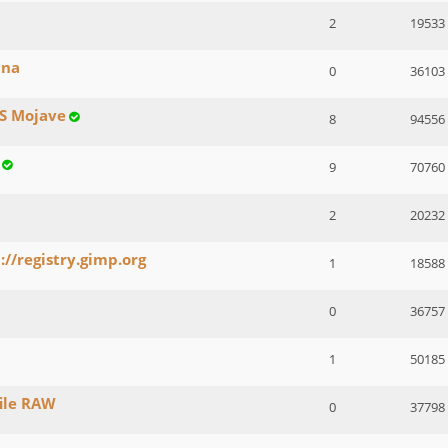
2
19533
ina
0
36103
OS Mojave
8
94556
9
70760
2
20232
://registry.gimp.org
1
18588
0
36757
1
50185
ile RAW
0
37798