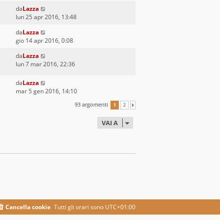
da
Lazza
lun 25 apr 2016, 13:48
da
Lazza
gio 14 apr 2016, 0:08
da
Lazza
lun 7 mar 2016, 22:36
da
Lazza
mar 5 gen 2016, 14:10
93 argomenti
1
2
PROSSIMO
VAI A
Cancella cookie
Tutti gli orari sono
UTC+01:00