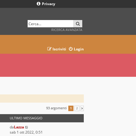
Privacy
CERCA
RICERCA AVANZATA
Iscriviti
Login
93 argomenti
1
2
PROSSIMO
ULTIMO MESSAGGIO
da
Lazza
sab 1 ott 2022, 0:51