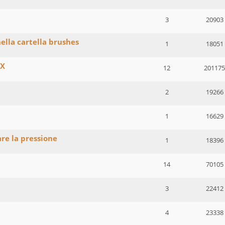
3
20903
nella cartella brushes
1
18051
SX
12
201175
2
19266
1
16629
are la pressione
1
18396
14
70105
3
22412
4
23338