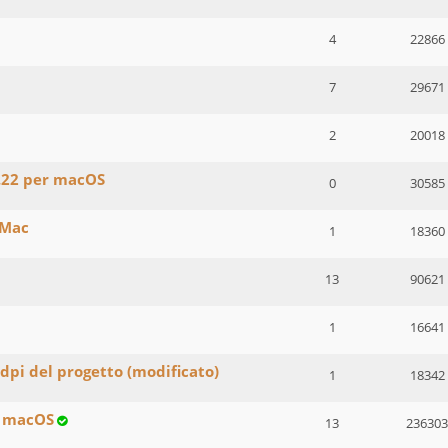
4
22866
7
29671
2
20018
.22 per macOS
0
30585
 Mac
1
18360
13
90621
1
16641
dpi del progetto (modificato)
1
18342
u macOS
13
236303