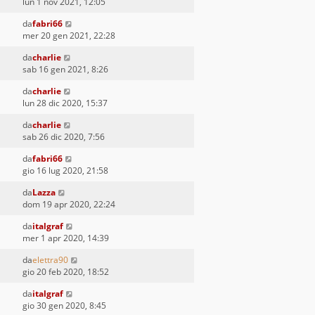
lun 1 nov 2021, 12:05
da
fabri66
mer 20 gen 2021, 22:28
da
charlie
sab 16 gen 2021, 8:26
da
charlie
lun 28 dic 2020, 15:37
da
charlie
sab 26 dic 2020, 7:56
da
fabri66
gio 16 lug 2020, 21:58
da
Lazza
dom 19 apr 2020, 22:24
da
italgraf
mer 1 apr 2020, 14:39
da
elettra90
gio 20 feb 2020, 18:52
da
italgraf
gio 30 gen 2020, 8:45