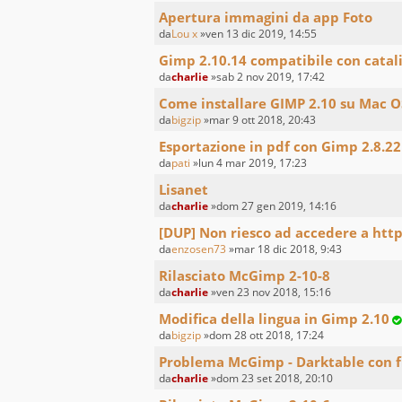
Apertura immagini da app Foto
da
Lou x
»ven 13 dic 2019, 14:55
Gimp 2.10.14 compatibile con catal
da
charlie
»sab 2 nov 2019, 17:42
Come installare GIMP 2.10 su Mac 
da
bigzip
»mar 9 ott 2018, 20:43
Esportazione in pdf con Gimp 2.8.22
da
pati
»lun 4 mar 2019, 17:23
Lisanet
da
charlie
»dom 27 gen 2019, 14:16
[DUP] Non riesco ad accedere a http
da
enzosen73
»mar 18 dic 2018, 9:43
Rilasciato McGimp 2-10-8
da
charlie
»ven 23 nov 2018, 15:16
Modifica della lingua in Gimp 2.10
da
bigzip
»dom 28 ott 2018, 17:24
Problema McGimp - Darktable con f
da
charlie
»dom 23 set 2018, 20:10