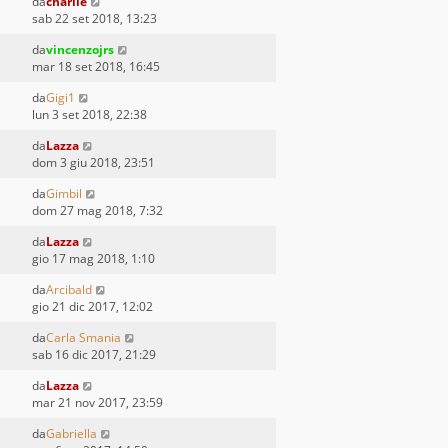
da
charlie
sab 22 set 2018, 13:23
da
vincenzojrs
mar 18 set 2018, 16:45
da
Gigi1
lun 3 set 2018, 22:38
da
Lazza
dom 3 giu 2018, 23:51
da
Gimbil
dom 27 mag 2018, 7:32
da
Lazza
gio 17 mag 2018, 1:10
da
Arcibald
gio 21 dic 2017, 12:02
da
Carla Smania
sab 16 dic 2017, 21:29
da
Lazza
mar 21 nov 2017, 23:59
da
Gabriella