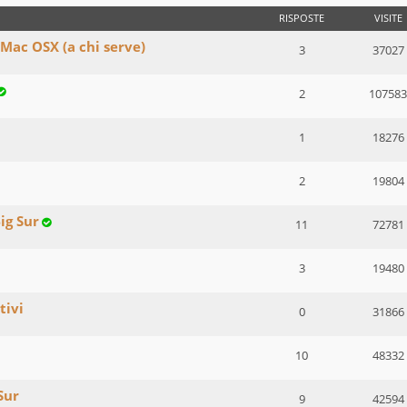
RISPOSTE
VISITE
 Mac OSX (a chi serve)
3
37027
2
107583
1
18276
2
19804
ig Sur
11
72781
3
19480
tivi
0
31866
10
48332
Sur
9
42594