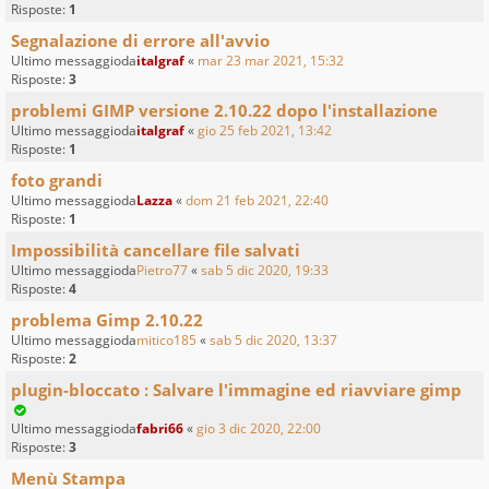
Risposte:
1
Segnalazione di errore all'avvio
Ultimo messaggioda
italgraf
«
mar 23 mar 2021, 15:32
Risposte:
3
problemi GIMP versione 2.10.22 dopo l'installazione
Ultimo messaggioda
italgraf
«
gio 25 feb 2021, 13:42
Risposte:
1
foto grandi
Ultimo messaggioda
Lazza
«
dom 21 feb 2021, 22:40
Risposte:
1
Impossibilità cancellare file salvati
Ultimo messaggioda
Pietro77
«
sab 5 dic 2020, 19:33
Risposte:
4
problema Gimp 2.10.22
Ultimo messaggioda
mitico185
«
sab 5 dic 2020, 13:37
Risposte:
2
plugin-bloccato : Salvare l'immagine ed riavviare gimp
Ultimo messaggioda
fabri66
«
gio 3 dic 2020, 22:00
Risposte:
3
Menù Stampa