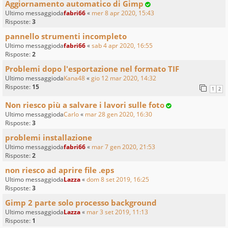
Aggiornamento automatico di Gimp
Ultimo messaggioda
fabri66
«
mer 8 apr 2020, 15:43
Risposte:
3
pannello strumenti incompleto
Ultimo messaggioda
fabri66
«
sab 4 apr 2020, 16:55
Risposte:
2
Problemi dopo l'esportazione nel formato TIF
Ultimo messaggioda
Kana48
«
gio 12 mar 2020, 14:32
Risposte:
15
1
2
Non riesco più a salvare i lavori sulle foto
Ultimo messaggioda
Carlo
«
mar 28 gen 2020, 16:30
Risposte:
3
problemi installazione
Ultimo messaggioda
fabri66
«
mar 7 gen 2020, 21:53
Risposte:
2
non riesco ad aprire file .eps
Ultimo messaggioda
Lazza
«
dom 8 set 2019, 16:25
Risposte:
3
Gimp 2 parte solo processo background
Ultimo messaggioda
Lazza
«
mar 3 set 2019, 11:13
Risposte:
1