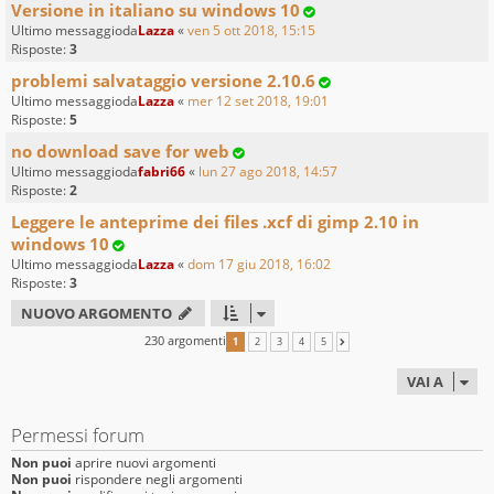
Versione in italiano su windows 10
Ultimo messaggioda
Lazza
«
ven 5 ott 2018, 15:15
Risposte:
3
problemi salvataggio versione 2.10.6
Ultimo messaggioda
Lazza
«
mer 12 set 2018, 19:01
Risposte:
5
no download save for web
Ultimo messaggioda
fabri66
«
lun 27 ago 2018, 14:57
Risposte:
2
Leggere le anteprime dei files .xcf di gimp 2.10 in
windows 10
Ultimo messaggioda
Lazza
«
dom 17 giu 2018, 16:02
Risposte:
3
NUOVO ARGOMENTO
230 argomenti
1
2
3
4
5
PROSSIMO
VAI A
Permessi forum
Non puoi
aprire nuovi argomenti
Non puoi
rispondere negli argomenti