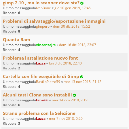
gimp 2.10 , ma lo scanner dove sta?
Ultimo messaggioda
IvanBone
«
gio 10 gen 2019, 17:45
Risposte:
6
Problemi di salvataggio/esportazione immagini
Ultimo messaggioda
gimpero
«
dom 30 dic 2018, 15:52
Risposte:
8
Quanta Ram
Ultimo messaggioda
vincenzojrs
«
dom 16 dic 2018, 23:07
Risposte:
4
Problema installazione nuovo font
Ultimo messaggioda
Lazza
«
lun 3 dic 2018, 22:40
Risposte:
2
Cartella con file eseguibile di Gimp
Ultimo messaggioda
BasilioPietro59
«
mar 13 nov 2018, 21:12
Risposte:
4
Alcuni tasti Clona sono instabili
Ultimo messaggioda
fabri66
«
mer 14 nov 2018, 9:19
Risposte:
6
Strano problema con la Selezione
Ultimo messaggioda
Lazza
«
mer 7 nov 2018, 0:20
Risposte:
3