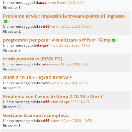
Ultimo messaggioda
Lazza
«
ven 6 nov 2020, 0:06
Risposte:
8
Problema avvio : impossibile trovare punto di ingresso
Ultimo messaggioda
fabri66
«
mer 23 set 2020, 10:20
Risposte:
2
programmi per poter visualizzare xcf fuori Gimp
Ultimo messaggioda
italgraf
«
gio 20 ago 2020, 11:02
Risposte:
3
crash puntatore (RISOLTO)
Ultimo messaggioda
fabri66
«
ven 24 lug 2020, 8:08
Risposte:
3
GIMP 2.10.18 + LIQUID RASCALE
Ultimo messaggioda
fabri66
«
ven 3 lug 2020, 22:03
Risposte:
5
Problema con l'avvio di Gimp 2.10.18 e Win 7
Ultimo messaggioda
fabri66
«
lun 20 apr 2020, 14:07
Risposte:
3
Gestione Stampa incompleta.
Ultimo messaggioda
fabri66
«
dom 19 apr 2020, 13:53
Risposte:
5