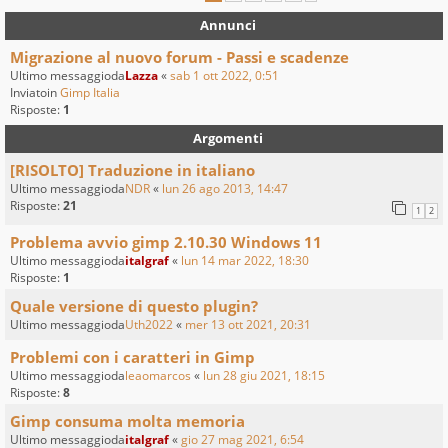
Annunci
Migrazione al nuovo forum - Passi e scadenze
Ultimo messaggioda
Lazza
«
sab 1 ott 2022, 0:51
Inviatoin
Gimp Italia
Risposte:
1
Argomenti
[RISOLTO] Traduzione in italiano
Ultimo messaggioda
NDR
«
lun 26 ago 2013, 14:47
Risposte:
21
1
2
Problema avvio gimp 2.10.30 Windows 11
Ultimo messaggioda
italgraf
«
lun 14 mar 2022, 18:30
Risposte:
1
Quale versione di questo plugin?
Ultimo messaggioda
Uth2022
«
mer 13 ott 2021, 20:31
Problemi con i caratteri in Gimp
Ultimo messaggioda
leaomarcos
«
lun 28 giu 2021, 18:15
Risposte:
8
Gimp consuma molta memoria
Ultimo messaggioda
italgraf
«
gio 27 mag 2021, 6:54