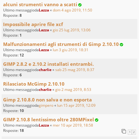
alcuni strumenti vanno a scatti
Ultimo messaggioda
Lazza
«
dom 4 ago 2019, 11:50
Risposte:
8
Impossibile aprire file xcf
Ultimo messaggioda
Lazza
«
gio 25 lug 2019, 13:06
Risposte:
1
Malfunzionamenti agli strumenti di Gimp 2.10.10
Ultimo messaggioda
Lazza
«
lun 3 giu 2019, 18:31
Risposte:
12
GIMP 2.8.2 e 2.10.2 installati entrambi.
Ultimo messaggioda
charlie
«
sab 25 mag 2019, 8:37
Risposte:
6
Rilasciato McGimp 2.10.10
Ultimo messaggioda
charlie
«
gio 2 mag 2019, 8:53
Gimp 2.10.8.0 non salva e non esporta
Ultimo messaggioda
gimpero
«
lun 15 apr 2019, 12:09
Risposte:
10
GIMP 2.10.8 lentissimo oltre 280MPixel
Ultimo messaggioda
Lazza
«
mer 10 apr 2019, 18:58
Risposte:
18
1
2