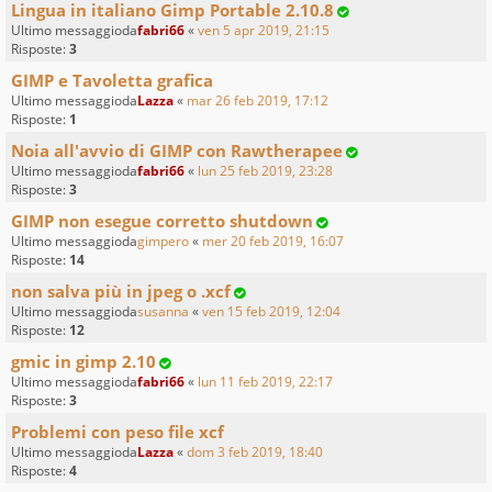
Lingua in italiano Gimp Portable 2.10.8
Ultimo messaggioda
fabri66
«
ven 5 apr 2019, 21:15
Risposte:
3
GIMP e Tavoletta grafica
Ultimo messaggioda
Lazza
«
mar 26 feb 2019, 17:12
Risposte:
1
Noia all'avvio di GIMP con Rawtherapee
Ultimo messaggioda
fabri66
«
lun 25 feb 2019, 23:28
Risposte:
3
GIMP non esegue corretto shutdown
Ultimo messaggioda
gimpero
«
mer 20 feb 2019, 16:07
Risposte:
14
non salva più in jpeg o .xcf
Ultimo messaggioda
susanna
«
ven 15 feb 2019, 12:04
Risposte:
12
gmic in gimp 2.10
Ultimo messaggioda
fabri66
«
lun 11 feb 2019, 22:17
Risposte:
3
Problemi con peso file xcf
Ultimo messaggioda
Lazza
«
dom 3 feb 2019, 18:40
Risposte:
4