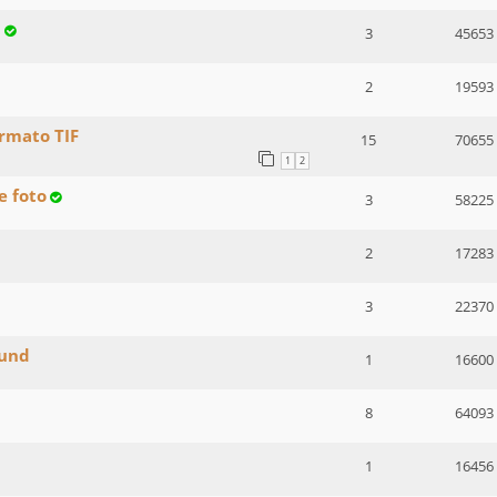
p
3
45653
2
19593
ormato TIF
15
70655
1
2
e foto
3
58225
2
17283
3
22370
ound
1
16600
8
64093
1
16456