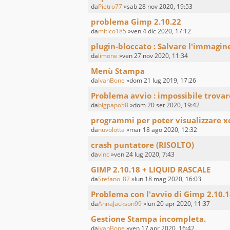
da
Pietro77
»sab 28 nov 2020, 19:53
problema Gimp 2.10.22
da
mitico185
»ven 4 dic 2020, 17:12
plugin-bloccato : Salvare l'immagin
da
limone
»ven 27 nov 2020, 11:34
Menù Stampa
da
IvanBone
»dom 21 lug 2019, 17:26
Problema avvio : impossibile trovar
da
bigpapo58
»dom 20 set 2020, 19:42
programmi per poter visualizzare x
da
nuvolotta
»mar 18 ago 2020, 12:32
crash puntatore (RISOLTO)
da
vinc
»ven 24 lug 2020, 7:43
GIMP 2.10.18 + LIQUID RASCALE
da
Stefano_82
»lun 18 mag 2020, 16:03
Problema con l'avvio di Gimp 2.10.1
da
AnnaJackson99
»lun 20 apr 2020, 11:37
Gestione Stampa incompleta.
da
IvanBone
»ven 17 apr 2020, 16:42