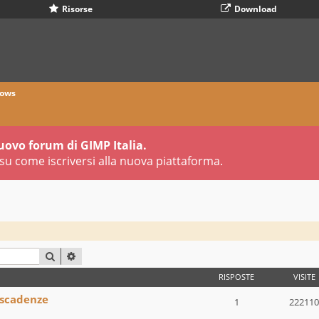
Risorse
Download
ows
uovo forum di GIMP Italia.
su come iscriversi alla nuova piattaforma.
CERCA
RICERCA AVANZATA
RISPOSTE
VISITE
 scadenze
1
222110