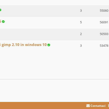
3
55060
6
5
56091
2
50593
di gimp 2.10 in windows 10
3
53478
Contattaci