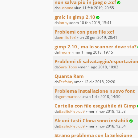
non salva più in jpeg o .xcf
da
susanna
»lun 11 feb 2019, 20:55
gmic in gimp 2.10
da
lotthy
»dom 10 feb 2019, 15:41
Problemi con peso file xcf
da
emilio193
»lun 28 gen 2019, 20:41
gimp 2.10 , ma lo scanner dove sta?
da
limone
»mar 1 mag 2018, 19:15
Problemi di salvataggio/esportazio
da
Sara_Topo
»mer 1 ago 2018, 10:03
Quanta Ram
da
Ferfabry
»mer 12 dic 2018, 22:20
Problema installazione nuovo font
da
gommarossa
»sab 1 dic 2018, 14:50
Cartella con file eseguibile di Gimp
da
BasilioPietro59
»mer 7 nov 2018, 12:58
Alcuni tasti Clona sono instabili
da
BasilioPietro59
»mer 7 nov 2018, 12:54
Strano problema con la Selezione