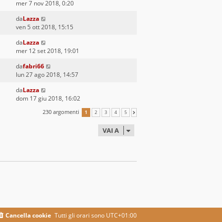
mer 7 nov 2018, 0:20
da
Lazza
ven 5 ott 2018, 15:15
da
Lazza
mer 12 set 2018, 19:01
da
fabri66
lun 27 ago 2018, 14:57
da
Lazza
dom 17 giu 2018, 16:02
230 argomenti
1
2
3
4
5
PROSSIMO
VAI A
Cancella cookie
Tutti gli orari sono
UTC+01:00