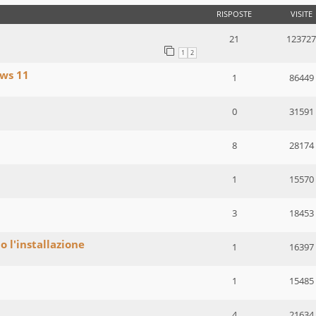
RISPOSTE
VISITE
21
123727
1
2
ws 11
1
86449
0
31591
8
28174
1
15570
3
18453
 l'installazione
1
16397
1
15485
4
21634