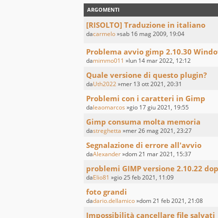
ARGOMENTI
[RISOLTO] Traduzione in italiano
da
carmelo
»sab 16 mag 2009, 19:04
Problema avvio gimp 2.10.30 Windo
da
mimmo011
»lun 14 mar 2022, 12:12
Quale versione di questo plugin?
da
Uth2022
»mer 13 ott 2021, 20:31
Problemi con i caratteri in Gimp
da
leaomarcos
»gio 17 giu 2021, 19:55
Gimp consuma molta memoria
da
streghetta
»mer 26 mag 2021, 23:27
Segnalazione di errore all'avvio
da
Alexander
»dom 21 mar 2021, 15:37
problemi GIMP versione 2.10.22 dopo
da
Elio81
»gio 25 feb 2021, 11:09
foto grandi
da
dario.dellamico
»dom 21 feb 2021, 21:08
Impossibilità cancellare file salvati