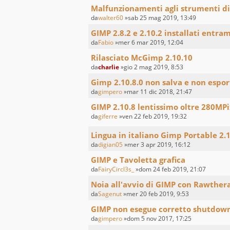
Malfunzionamenti agli strumenti di
da
walter60
»sab 25 mag 2019, 13:49
GIMP 2.8.2 e 2.10.2 installati entram
da
Fabio
»mer 6 mar 2019, 12:04
Rilasciato McGimp 2.10.10
da
charlie
»gio 2 mag 2019, 8:53
Gimp 2.10.8.0 non salva e non espor
da
gimpero
»mar 11 dic 2018, 21:47
GIMP 2.10.8 lentissimo oltre 280MPi
da
giferre
»ven 22 feb 2019, 19:32
Lingua in italiano Gimp Portable 2.
da
digian05
»mer 3 apr 2019, 16:12
GIMP e Tavoletta grafica
da
FairyCircl3s_
»dom 24 feb 2019, 21:07
Noia all'avvio di GIMP con Rawther
da
Sagenut
»mer 20 feb 2019, 9:53
GIMP non esegue corretto shutdow
da
gimpero
»dom 5 nov 2017, 17:25