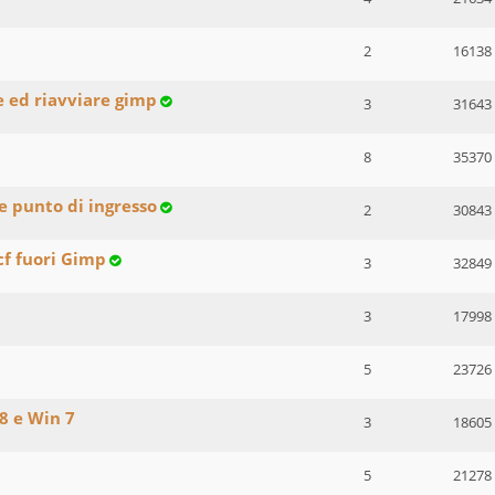
2
16138
e ed riavviare gimp
3
31643
8
35370
e punto di ingresso
2
30843
cf fuori Gimp
3
32849
3
17998
5
23726
8 e Win 7
3
18605
5
21278