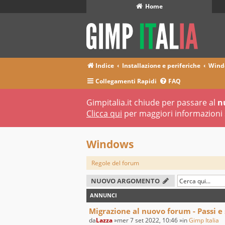
Home
Indice
Installazione e periferiche
Wind
Collegamenti Rapidi
FAQ
Gimpitalia.it chiude per passare al
n
Clicca qui
per maggiori informazioni 
Windows
Regole del forum
NUOVO ARGOMENTO
ANNUNCI
Migrazione al nuovo forum - Passi e
da
Lazza
»mer 7 set 2022, 10:46 »in
Gimp Italia