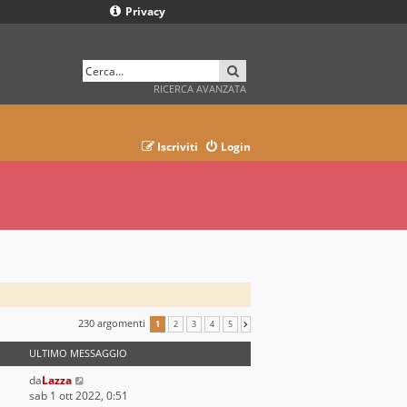
Privacy
CERCA
RICERCA AVANZATA
Iscriviti
Login
230 argomenti
1
2
3
4
5
PROSSIMO
ULTIMO MESSAGGIO
da
Lazza
sab 1 ott 2022, 0:51