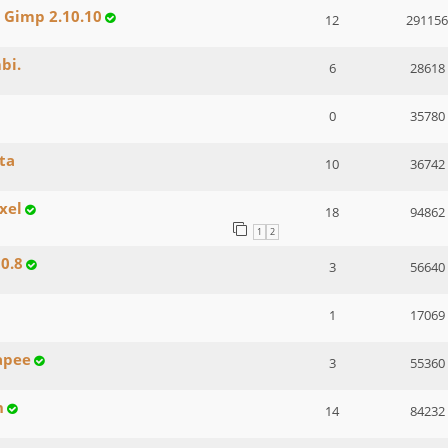
 Gimp 2.10.10
12
291156
bi.
6
28618
0
35780
ta
10
36742
xel
18
94862
1
2
10.8
3
56640
1
17069
apee
3
55360
n
14
84232