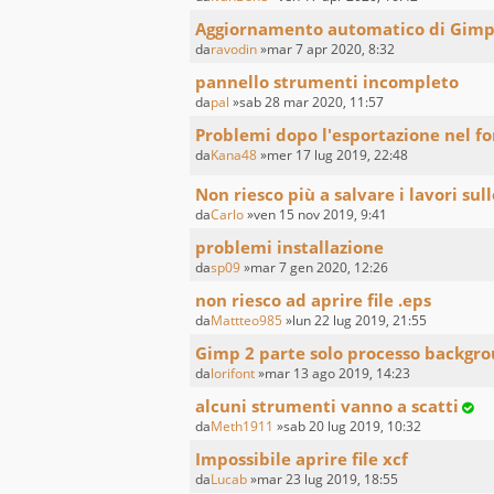
Aggiornamento automatico di Gim
da
ravodin
»mar 7 apr 2020, 8:32
pannello strumenti incompleto
da
pal
»sab 28 mar 2020, 11:57
Problemi dopo l'esportazione nel f
da
Kana48
»mer 17 lug 2019, 22:48
Non riesco più a salvare i lavori sull
da
Carlo
»ven 15 nov 2019, 9:41
problemi installazione
da
sp09
»mar 7 gen 2020, 12:26
non riesco ad aprire file .eps
da
Mattteo985
»lun 22 lug 2019, 21:55
Gimp 2 parte solo processo backgr
da
lorifont
»mar 13 ago 2019, 14:23
alcuni strumenti vanno a scatti
da
Meth1911
»sab 20 lug 2019, 10:32
Impossibile aprire file xcf
da
Lucab
»mar 23 lug 2019, 18:55