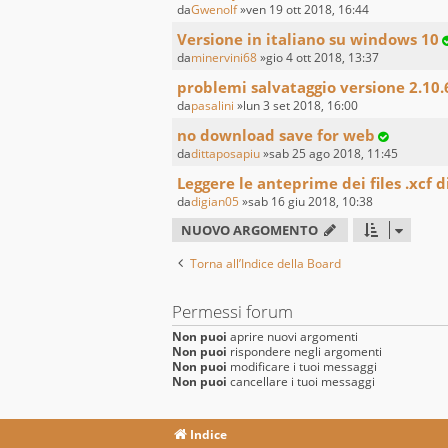
da
Gwenolf
»ven 19 ott 2018, 16:44
Versione in italiano su windows 10
da
minervini68
»gio 4 ott 2018, 13:37
problemi salvataggio versione 2.10.
da
pasalini
»lun 3 set 2018, 16:00
no download save for web
da
dittaposapiu
»sab 25 ago 2018, 11:45
Leggere le anteprime dei files .xcf 
da
digian05
»sab 16 giu 2018, 10:38
NUOVO ARGOMENTO
Torna all’Indice della Board
Permessi forum
Non puoi
aprire nuovi argomenti
Non puoi
rispondere negli argomenti
Non puoi
modificare i tuoi messaggi
Non puoi
cancellare i tuoi messaggi
Indice