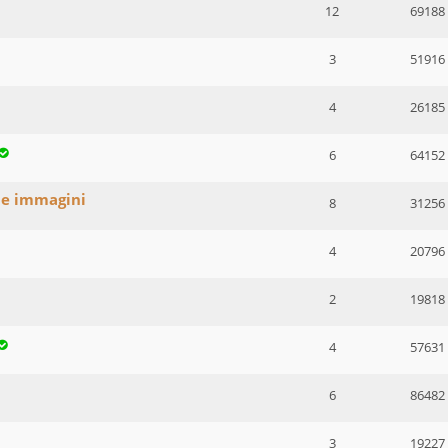
12
69188
3
51916
4
26185
6
64152
ne immagini
8
31256
4
20796
2
19818
4
57631
6
86482
3
19227