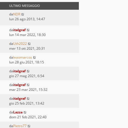
ULTIMO MESSAGGIO
da
NDR
lun 26 ago 2013, 14:47
da
italgraf
lun 14 mar 2022, 18:30
da
Uth2022
mer 13 ott 2021, 20:31
da
leaomarcos
lun 28 giu 2021, 18:15
da
italgraf
gio 27 mag 2021, 6:54
da
italgraf
mar 23 mar 2021, 15:32
da
italgraf
gio 25 feb 2021, 13:42
da
Lazza
dom 21 feb 2021, 22:40
da
Pietro77