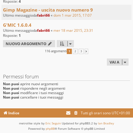
Risposte:
4
Gimp Magazine - uscita nuovo numero 9
Ultimo messaggioda
fabri66
«
dom 1 mar 2015, 17:07
G'MIC 1.6.0.4
Ultimo messaggioda
fabri66
«
mer 18 mar 2015, 23:31
Risposte:
1
NUOVO ARGOMENTO
116 argomenti
1
2
3
PROSSIMO
VAI A
Permessi forum
Non puoi
aprire nuovi argomenti
Non puoi
rispondere negli argomenti
Non puoi
modificare i tuoi messaggi
Non puoi
cancellare i tuoi messaggi
Indice
Tutti gli orari sono
UTC+01:00
metrolike style by
Eric Seguin
Updated for phpBB3.2 by
Ian Bradley
Powered by
phpBB
® Forum Software © phpBB Limited