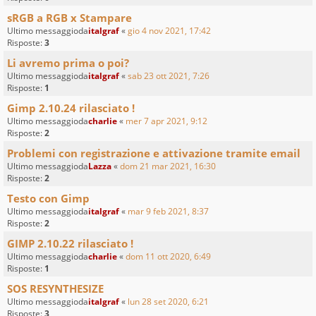
sRGB a RGB x Stampare
Ultimo messaggioda
italgraf
«
gio 4 nov 2021, 17:42
Risposte:
3
Li avremo prima o poi?
Ultimo messaggioda
italgraf
«
sab 23 ott 2021, 7:26
Risposte:
1
Gimp 2.10.24 rilasciato !
Ultimo messaggioda
charlie
«
mer 7 apr 2021, 9:12
Risposte:
2
Problemi con registrazione e attivazione tramite email
Ultimo messaggioda
Lazza
«
dom 21 mar 2021, 16:30
Risposte:
2
Testo con Gimp
Ultimo messaggioda
italgraf
«
mar 9 feb 2021, 8:37
Risposte:
2
GIMP 2.10.22 rilasciato !
Ultimo messaggioda
charlie
«
dom 11 ott 2020, 6:49
Risposte:
1
SOS RESYNTHESIZE
Ultimo messaggioda
italgraf
«
lun 28 set 2020, 6:21
Risposte:
3