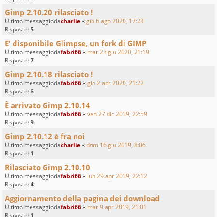
Gimp 2.10.20 rilasciato !
Ultimo messaggioda
charlie
«
gio 6 ago 2020, 17:23
Risposte:
5
E' disponibile Glimpse, un fork di GIMP
Ultimo messaggioda
fabri66
«
mar 23 giu 2020, 21:19
Risposte:
7
Gimp 2.10.18 rilasciato !
Ultimo messaggioda
fabri66
«
gio 2 apr 2020, 21:22
Risposte:
6
È arrivato Gimp 2.10.14
Ultimo messaggioda
fabri66
«
ven 27 dic 2019, 22:59
Risposte:
9
Gimp 2.10.12 è fra noi
Ultimo messaggioda
charlie
«
dom 16 giu 2019, 8:06
Risposte:
1
Rilasciato Gimp 2.10.10
Ultimo messaggioda
fabri66
«
lun 29 apr 2019, 22:12
Risposte:
4
Aggiornamento della pagina dei download
Ultimo messaggioda
fabri66
«
mar 9 apr 2019, 21:01
Risposte:
1