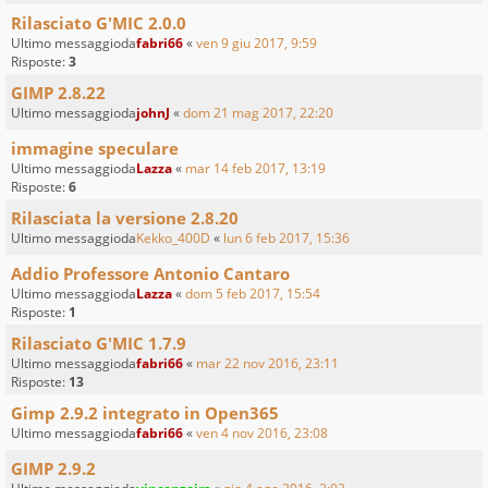
Rilasciato G'MIC 2.0.0
Ultimo messaggioda
fabri66
«
ven 9 giu 2017, 9:59
Risposte:
3
GIMP 2.8.22
Ultimo messaggioda
johnJ
«
dom 21 mag 2017, 22:20
immagine speculare
Ultimo messaggioda
Lazza
«
mar 14 feb 2017, 13:19
Risposte:
6
Rilasciata la versione 2.8.20
Ultimo messaggioda
Kekko_400D
«
lun 6 feb 2017, 15:36
Addio Professore Antonio Cantaro
Ultimo messaggioda
Lazza
«
dom 5 feb 2017, 15:54
Risposte:
1
Rilasciato G'MIC 1.7.9
Ultimo messaggioda
fabri66
«
mar 22 nov 2016, 23:11
Risposte:
13
Gimp 2.9.2 integrato in Open365
Ultimo messaggioda
fabri66
«
ven 4 nov 2016, 23:08
GIMP 2.9.2