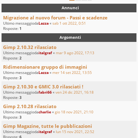
Annunci
Migrazione al nuovo forum - Passi e scadenze
Ultimo messaggioda
Lazza
«
sab 1 ott 2022, 0:51
Risposte:
1
Argomenti
Gimp 2.10.32 rilasciato
Ultimo messaggioda
italgraf
«
mar 9 ago 2022, 17:13
Risposte:
2
Ridimensionare gruppo di immagini
Ultimo messaggioda
Lazza
«
mer 14 set 2022, 13:55
Risposte:
3
Gimp 2.10.30 e GMIC 3.0 rilasciati !
Ultimo messaggioda
fabri66
«
ven 24 dic 2021, 16:18
Risposte:
3
Gimp 2.10.28 rilasciato
Ultimo messaggioda
charlie
«
gio 18 nov 2021, 21:10
Risposte:
3
Gimp Magazine, tutte le pubblicazioni
Ultimo messaggioda
italgraf
«
lun 15 nov 2021, 22:52
Risposte:
6