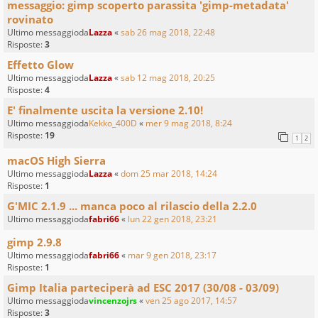
messaggio: gimp scoperto parassita 'gimp-metadata'
rovinato
Ultimo messaggioda
Lazza
«
sab 26 mag 2018, 22:48
Risposte:
3
Effetto Glow
Ultimo messaggioda
Lazza
«
sab 12 mag 2018, 20:25
Risposte:
4
E' finalmente uscita la versione 2.10!
Ultimo messaggioda
Kekko_400D
«
mer 9 mag 2018, 8:24
Risposte:
19
1
2
macOS High Sierra
Ultimo messaggioda
Lazza
«
dom 25 mar 2018, 14:24
Risposte:
1
G'MIC 2.1.9 ... manca poco al rilascio della 2.2.0
Ultimo messaggioda
fabri66
«
lun 22 gen 2018, 23:21
gimp 2.9.8
Ultimo messaggioda
fabri66
«
mar 9 gen 2018, 23:17
Risposte:
1
Gimp Italia parteciperà ad ESC 2017 (30/08 - 03/09)
Ultimo messaggioda
vincenzojrs
«
ven 25 ago 2017, 14:57
Risposte:
3