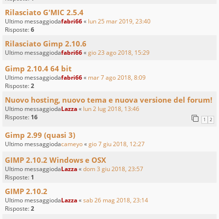
Rilasciato G'MIC 2.5.4
Ultimo messaggioda
fabri66
«
lun 25 mar 2019, 23:40
Risposte:
6
Rilasciato Gimp 2.10.6
Ultimo messaggioda
fabri66
«
gio 23 ago 2018, 15:29
Gimp 2.10.4 64 bit
Ultimo messaggioda
fabri66
«
mar 7 ago 2018, 8:09
Risposte:
2
Nuovo hosting, nuovo tema e nuova versione del forum!
Ultimo messaggioda
Lazza
«
lun 2 lug 2018, 13:46
Risposte:
16
1
2
Gimp 2.99 (quasi 3)
Ultimo messaggioda
cameyo
«
gio 7 giu 2018, 12:27
GIMP 2.10.2 Windows e OSX
Ultimo messaggioda
Lazza
«
dom 3 giu 2018, 23:57
Risposte:
1
GIMP 2.10.2
Ultimo messaggioda
Lazza
«
sab 26 mag 2018, 23:14
Risposte:
2