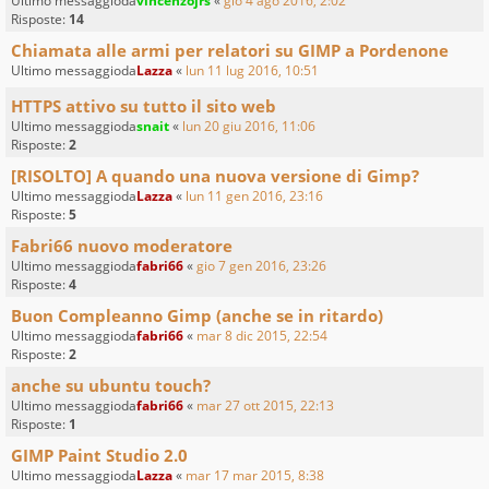
Ultimo messaggioda
vincenzojrs
«
gio 4 ago 2016, 2:02
Risposte:
14
Chiamata alle armi per relatori su GIMP a Pordenone
Ultimo messaggioda
Lazza
«
lun 11 lug 2016, 10:51
HTTPS attivo su tutto il sito web
Ultimo messaggioda
snait
«
lun 20 giu 2016, 11:06
Risposte:
2
[RISOLTO] A quando una nuova versione di Gimp?
Ultimo messaggioda
Lazza
«
lun 11 gen 2016, 23:16
Risposte:
5
Fabri66 nuovo moderatore
Ultimo messaggioda
fabri66
«
gio 7 gen 2016, 23:26
Risposte:
4
Buon Compleanno Gimp (anche se in ritardo)
Ultimo messaggioda
fabri66
«
mar 8 dic 2015, 22:54
Risposte:
2
anche su ubuntu touch?
Ultimo messaggioda
fabri66
«
mar 27 ott 2015, 22:13
Risposte:
1
GIMP Paint Studio 2.0
Ultimo messaggioda
Lazza
«
mar 17 mar 2015, 8:38