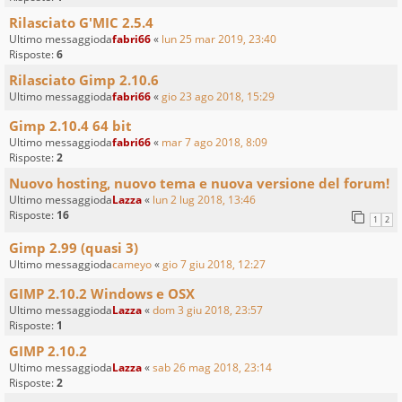
Rilasciato G'MIC 2.5.4
Ultimo messaggioda
fabri66
«
lun 25 mar 2019, 23:40
Risposte:
6
Rilasciato Gimp 2.10.6
Ultimo messaggioda
fabri66
«
gio 23 ago 2018, 15:29
Gimp 2.10.4 64 bit
Ultimo messaggioda
fabri66
«
mar 7 ago 2018, 8:09
Risposte:
2
Nuovo hosting, nuovo tema e nuova versione del forum!
Ultimo messaggioda
Lazza
«
lun 2 lug 2018, 13:46
Risposte:
16
1
2
Gimp 2.99 (quasi 3)
Ultimo messaggioda
cameyo
«
gio 7 giu 2018, 12:27
GIMP 2.10.2 Windows e OSX
Ultimo messaggioda
Lazza
«
dom 3 giu 2018, 23:57
Risposte:
1
GIMP 2.10.2
Ultimo messaggioda
Lazza
«
sab 26 mag 2018, 23:14
Risposte:
2