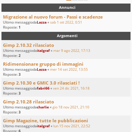
Annunci
Migrazione al nuovo forum - Passi e scadenze
Ultimo messaggioda
Lazza
«
sab 1 ott 2022, 0:51
Risposte:
1
Argomenti
Gimp 2.10.32 rilasciato
Ultimo messaggioda
italgraf
«
mar 9 ago 2022, 17:13
Risposte:
2
Ridimensionare gruppo di immagini
Ultimo messaggioda
Lazza
«
mer 14 set 2022, 13:55
Risposte:
3
Gimp 2.10.30 e GMIC 3.0 rilasciati !
Ultimo messaggioda
fabri66
«
ven 24 dic 2021, 16:18
Risposte:
3
Gimp 2.10.28 rilasciato
Ultimo messaggioda
charlie
«
gio 18 nov 2021, 21:10
Risposte:
3
Gimp Magazine, tutte le pubblicazioni
Ultimo messaggioda
italgraf
«
lun 15 nov 2021, 22:52
Risposte:
6