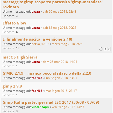
messaggio: gimp scoperto parassita 'gimp-metadata'
rovinato
Ultimo messaggioda
Lazza
«
sab 26 mag 2018, 22:48
Risposte:
3
Effetto Glow
Ultimo messaggioda
Lazza
«
sab 12 mag 2018, 20:25
Risposte:
4
E' finalmente uscita la versione 2.10!
Ultimo messaggioda
Kekko_400D
«
mer 9 mag 2018, 8:24
Risposte:
19
1
2
macOS High Sierra
Ultimo messaggioda
Lazza
«
dom 25 mar 2018, 14:24
Risposte:
1
G'MIC 2.1.9 ... manca poco al rilascio della 2.2.0
Ultimo messaggioda
fabri66
«
lun 22 gen 2018, 23:21
gimp 2.9.8
Ultimo messaggioda
fabri66
«
mar 9 gen 2018, 23:17
Risposte:
1
Gimp Italia parteciperà ad ESC 2017 (30/08 - 03/09)
Ultimo messaggioda
vincenzojrs
«
ven 25 ago 2017, 14:57
Risposte:
3