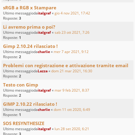
sRGB a RGB x Stampare
Ultimo messaggioda
italgraf
«
gio 4 nov 2021, 17:42
Risposte:
3
Li avremo prima o poi?
Ultimo messaggioda
italgraf
«
sab 23 ott 2021, 7:26
Risposte:
1
Gimp 2.10.24 rilasciato !
Ultimo messaggioda
charlie
«
mer 7 apr 2021, 9:12
Risposte:
2
Problemi con registrazione e attivazione tramite email
Ultimo messaggioda
Lazza
«
dom 21 mar 2021, 16:30
Risposte:
2
Testo con Gimp
Ultimo messaggioda
italgraf
«
mar 9 feb 2021, 8:37
Risposte:
2
GIMP 2.10.22 rilasciato !
Ultimo messaggioda
charlie
«
dom 11 ott 2020, 6:49
Risposte:
1
SOS RESYNTHESIZE
Ultimo messaggioda
italgraf
«
lun 28 set 2020, 6:21
Risposte:
3