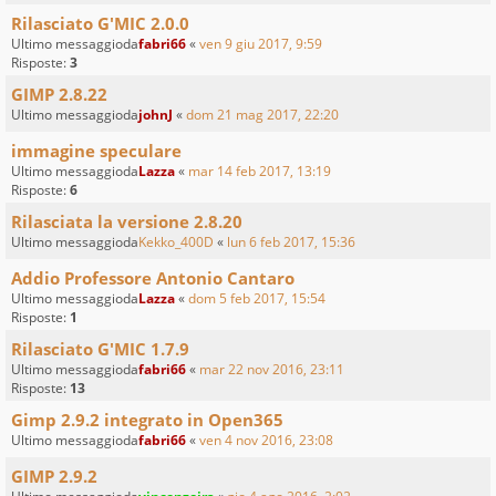
Rilasciato G'MIC 2.0.0
Ultimo messaggioda
fabri66
«
ven 9 giu 2017, 9:59
Risposte:
3
GIMP 2.8.22
Ultimo messaggioda
johnJ
«
dom 21 mag 2017, 22:20
immagine speculare
Ultimo messaggioda
Lazza
«
mar 14 feb 2017, 13:19
Risposte:
6
Rilasciata la versione 2.8.20
Ultimo messaggioda
Kekko_400D
«
lun 6 feb 2017, 15:36
Addio Professore Antonio Cantaro
Ultimo messaggioda
Lazza
«
dom 5 feb 2017, 15:54
Risposte:
1
Rilasciato G'MIC 1.7.9
Ultimo messaggioda
fabri66
«
mar 22 nov 2016, 23:11
Risposte:
13
Gimp 2.9.2 integrato in Open365
Ultimo messaggioda
fabri66
«
ven 4 nov 2016, 23:08
GIMP 2.9.2