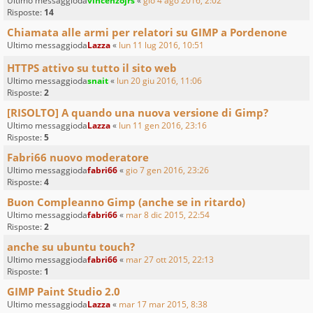
Ultimo messaggioda
vincenzojrs
«
gio 4 ago 2016, 2:02
Risposte:
14
Chiamata alle armi per relatori su GIMP a Pordenone
Ultimo messaggioda
Lazza
«
lun 11 lug 2016, 10:51
HTTPS attivo su tutto il sito web
Ultimo messaggioda
snait
«
lun 20 giu 2016, 11:06
Risposte:
2
[RISOLTO] A quando una nuova versione di Gimp?
Ultimo messaggioda
Lazza
«
lun 11 gen 2016, 23:16
Risposte:
5
Fabri66 nuovo moderatore
Ultimo messaggioda
fabri66
«
gio 7 gen 2016, 23:26
Risposte:
4
Buon Compleanno Gimp (anche se in ritardo)
Ultimo messaggioda
fabri66
«
mar 8 dic 2015, 22:54
Risposte:
2
anche su ubuntu touch?
Ultimo messaggioda
fabri66
«
mar 27 ott 2015, 22:13
Risposte:
1
GIMP Paint Studio 2.0
Ultimo messaggioda
Lazza
«
mar 17 mar 2015, 8:38