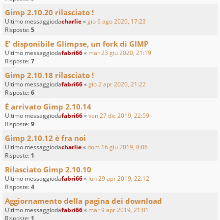
Gimp 2.10.20 rilasciato !
Ultimo messaggioda
charlie
«
gio 6 ago 2020, 17:23
Risposte:
5
E' disponibile Glimpse, un fork di GIMP
Ultimo messaggioda
fabri66
«
mar 23 giu 2020, 21:19
Risposte:
7
Gimp 2.10.18 rilasciato !
Ultimo messaggioda
fabri66
«
gio 2 apr 2020, 21:22
Risposte:
6
È arrivato Gimp 2.10.14
Ultimo messaggioda
fabri66
«
ven 27 dic 2019, 22:59
Risposte:
9
Gimp 2.10.12 è fra noi
Ultimo messaggioda
charlie
«
dom 16 giu 2019, 8:06
Risposte:
1
Rilasciato Gimp 2.10.10
Ultimo messaggioda
fabri66
«
lun 29 apr 2019, 22:12
Risposte:
4
Aggiornamento della pagina dei download
Ultimo messaggioda
fabri66
«
mar 9 apr 2019, 21:01
Risposte:
1