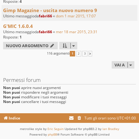
Risposte:
4
Gimp Magazine - uscita nuovo numero 9
Ultimo messaggioda
fabri66
«
dom 1 mar 2015, 17:07
G'MIC 1.6.0.4
Ultimo messaggioda
fabri66
«
mer 18 mar 2015, 23:31
Risposte:
1
NUOVO ARGOMENTO
116 argomenti
1
2
3
PROSSIMO
VAI A
Permessi forum
Non puoi
aprire nuovi argomenti
Non puoi
rispondere negli argomenti
Non puoi
modificare i tuoi messaggi
Non puoi
cancellare i tuoi messaggi
Indice
Tutti gli orari sono
UTC+01:00
metrolike style by
Eric Seguin
Updated for phpBB3.2 by
Ian Bradley
Powered by
phpBB
® Forum Software © phpBB Limited