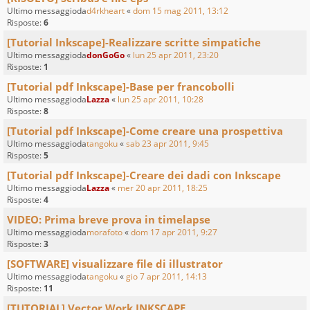
Ultimo messaggioda
d4rkheart
«
dom 15 mag 2011, 13:12
Risposte:
6
[Tutorial Inkscape]-Realizzare scritte simpatiche
Ultimo messaggioda
donGoGo
«
lun 25 apr 2011, 23:20
Risposte:
1
[Tutorial pdf Inkscape]-Base per francobolli
Ultimo messaggioda
Lazza
«
lun 25 apr 2011, 10:28
Risposte:
8
[Tutorial pdf Inkscape]-Come creare una prospettiva
Ultimo messaggioda
tangoku
«
sab 23 apr 2011, 9:45
Risposte:
5
[Tutorial pdf Inkscape]-Creare dei dadi con Inkscape
Ultimo messaggioda
Lazza
«
mer 20 apr 2011, 18:25
Risposte:
4
VIDEO: Prima breve prova in timelapse
Ultimo messaggioda
morafoto
«
dom 17 apr 2011, 9:27
Risposte:
3
[SOFTWARE] visualizzare file di illustrator
Ultimo messaggioda
tangoku
«
gio 7 apr 2011, 14:13
Risposte:
11
[TUTORIAL] Vector Work INKSCAPE