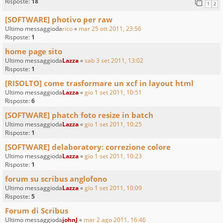
Risposte:
18
1
2
[SOFTWARE] photivo per raw
Ultimo messaggioda
rico
«
mar 25 ott 2011, 23:56
Risposte:
1
home page sito
Ultimo messaggioda
Lazza
«
sab 3 set 2011, 13:02
Risposte:
1
[RISOLTO] come trasformare un xcf in layout html
Ultimo messaggioda
Lazza
«
gio 1 set 2011, 10:51
Risposte:
6
[SOFTWARE] phatch foto resize in batch
Ultimo messaggioda
Lazza
«
gio 1 set 2011, 10:25
Risposte:
1
[SOFTWARE] delaboratory: correzione colore
Ultimo messaggioda
Lazza
«
gio 1 set 2011, 10:23
Risposte:
1
forum su scribus anglofono
Ultimo messaggioda
Lazza
«
gio 1 set 2011, 10:09
Risposte:
5
Forum di Scribus
Ultimo messaggioda
johnJ
«
mar 2 ago 2011, 16:46