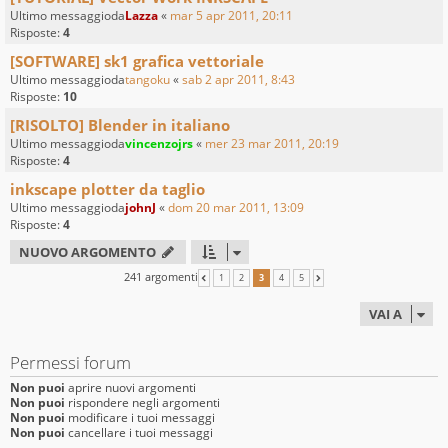
Ultimo messaggioda
Lazza
«
mar 5 apr 2011, 20:11
Risposte:
4
[SOFTWARE] sk1 grafica vettoriale
Ultimo messaggioda
tangoku
«
sab 2 apr 2011, 8:43
Risposte:
10
[RISOLTO] Blender in italiano
Ultimo messaggioda
vincenzojrs
«
mer 23 mar 2011, 20:19
Risposte:
4
inkscape plotter da taglio
Ultimo messaggioda
johnJ
«
dom 20 mar 2011, 13:09
Risposte:
4
NUOVO ARGOMENTO
241 argomenti
1
2
3
4
5
PRECEDENTE
PROSSIMO
VAI A
Permessi forum
Non puoi
aprire nuovi argomenti
Non puoi
rispondere negli argomenti
Non puoi
modificare i tuoi messaggi
Non puoi
cancellare i tuoi messaggi