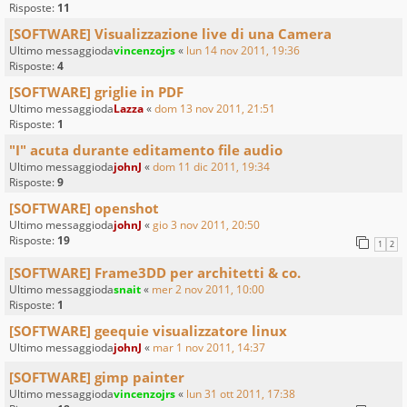
Risposte:
11
[SOFTWARE] Visualizzazione live di una Camera
Ultimo messaggioda
vincenzojrs
«
lun 14 nov 2011, 19:36
Risposte:
4
[SOFTWARE] griglie in PDF
Ultimo messaggioda
Lazza
«
dom 13 nov 2011, 21:51
Risposte:
1
"I" acuta durante editamento file audio
Ultimo messaggioda
johnJ
«
dom 11 dic 2011, 19:34
Risposte:
9
[SOFTWARE] openshot
Ultimo messaggioda
johnJ
«
gio 3 nov 2011, 20:50
Risposte:
19
1
2
[SOFTWARE] Frame3DD per architetti & co.
Ultimo messaggioda
snait
«
mer 2 nov 2011, 10:00
Risposte:
1
[SOFTWARE] geequie visualizzatore linux
Ultimo messaggioda
johnJ
«
mar 1 nov 2011, 14:37
[SOFTWARE] gimp painter
Ultimo messaggioda
vincenzojrs
«
lun 31 ott 2011, 17:38