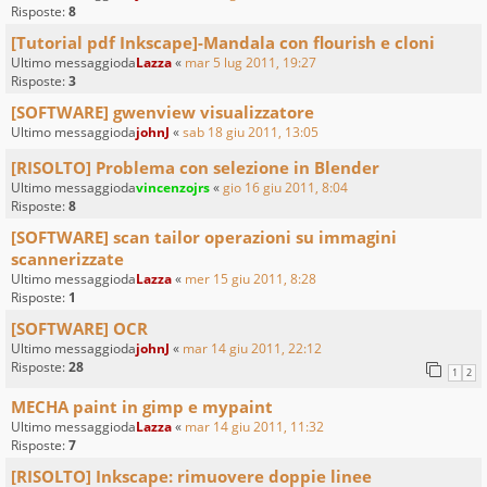
Risposte:
8
[Tutorial pdf Inkscape]-Mandala con flourish e cloni
Ultimo messaggioda
Lazza
«
mar 5 lug 2011, 19:27
Risposte:
3
[SOFTWARE] gwenview visualizzatore
Ultimo messaggioda
johnJ
«
sab 18 giu 2011, 13:05
[RISOLTO] Problema con selezione in Blender
Ultimo messaggioda
vincenzojrs
«
gio 16 giu 2011, 8:04
Risposte:
8
[SOFTWARE] scan tailor operazioni su immagini
scannerizzate
Ultimo messaggioda
Lazza
«
mer 15 giu 2011, 8:28
Risposte:
1
[SOFTWARE] OCR
Ultimo messaggioda
johnJ
«
mar 14 giu 2011, 22:12
Risposte:
28
1
2
MECHA paint in gimp e mypaint
Ultimo messaggioda
Lazza
«
mar 14 giu 2011, 11:32
Risposte:
7
[RISOLTO] Inkscape: rimuovere doppie linee