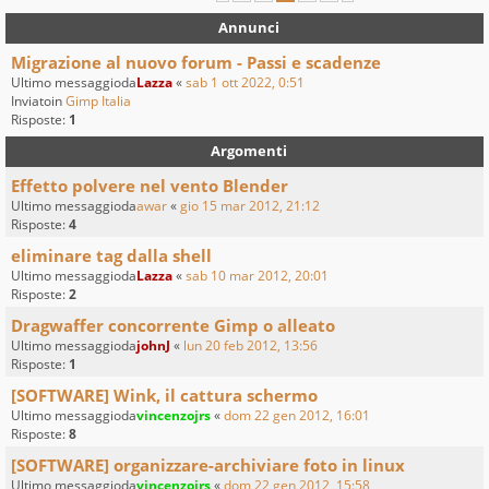
Annunci
Migrazione al nuovo forum - Passi e scadenze
Ultimo messaggioda
Lazza
«
sab 1 ott 2022, 0:51
Inviatoin
Gimp Italia
Risposte:
1
Argomenti
Effetto polvere nel vento Blender
Ultimo messaggioda
awar
«
gio 15 mar 2012, 21:12
Risposte:
4
eliminare tag dalla shell
Ultimo messaggioda
Lazza
«
sab 10 mar 2012, 20:01
Risposte:
2
Dragwaffer concorrente Gimp o alleato
Ultimo messaggioda
johnJ
«
lun 20 feb 2012, 13:56
Risposte:
1
[SOFTWARE] Wink, il cattura schermo
Ultimo messaggioda
vincenzojrs
«
dom 22 gen 2012, 16:01
Risposte:
8
[SOFTWARE] organizzare-archiviare foto in linux
Ultimo messaggioda
vincenzojrs
«
dom 22 gen 2012, 15:58