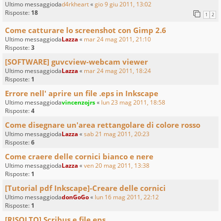
Ultimo messaggioda
d4rkheart
«
gio 9 giu 2011, 13:02
Risposte:
18
1
2
Come catturare lo screenshot con Gimp 2.6
Ultimo messaggioda
Lazza
«
mar 24 mag 2011, 21:10
Risposte:
3
[SOFTWARE] guvcview-webcam viewer
Ultimo messaggioda
Lazza
«
mar 24 mag 2011, 18:24
Risposte:
1
Errore nell' aprire un file .eps in Inkscape
Ultimo messaggioda
vincenzojrs
«
lun 23 mag 2011, 18:58
Risposte:
4
Come disegnare un'area rettangolare di colore rosso
Ultimo messaggioda
Lazza
«
sab 21 mag 2011, 20:23
Risposte:
6
Come craere delle cornici bianco e nere
Ultimo messaggioda
Lazza
«
ven 20 mag 2011, 13:38
Risposte:
1
[Tutorial pdf Inkscape]-Creare delle cornici
Ultimo messaggioda
donGoGo
«
lun 16 mag 2011, 22:12
Risposte:
1
[RISOLTO] Scribus e file eps