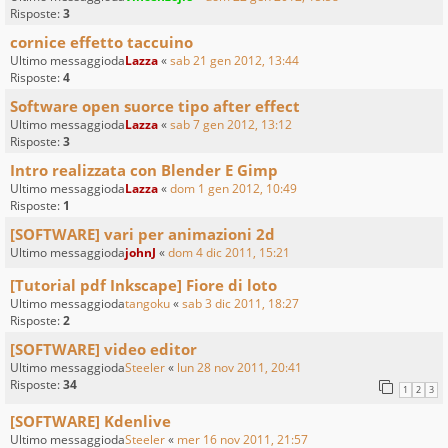
Risposte:
3
cornice effetto taccuino
Ultimo messaggioda
Lazza
«
sab 21 gen 2012, 13:44
Risposte:
4
Software open suorce tipo after effect
Ultimo messaggioda
Lazza
«
sab 7 gen 2012, 13:12
Risposte:
3
Intro realizzata con Blender E Gimp
Ultimo messaggioda
Lazza
«
dom 1 gen 2012, 10:49
Risposte:
1
[SOFTWARE] vari per animazioni 2d
Ultimo messaggioda
johnJ
«
dom 4 dic 2011, 15:21
[Tutorial pdf Inkscape] Fiore di loto
Ultimo messaggioda
tangoku
«
sab 3 dic 2011, 18:27
Risposte:
2
[SOFTWARE] video editor
Ultimo messaggioda
Steeler
«
lun 28 nov 2011, 20:41
Risposte:
34
1
2
3
[SOFTWARE] Kdenlive
Ultimo messaggioda
Steeler
«
mer 16 nov 2011, 21:57