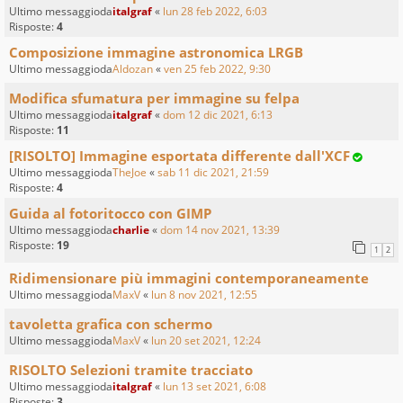
Ultimo messaggioda
italgraf
«
lun 28 feb 2022, 6:03
Risposte:
4
Composizione immagine astronomica LRGB
Ultimo messaggioda
Aldozan
«
ven 25 feb 2022, 9:30
Modifica sfumatura per immagine su felpa
Ultimo messaggioda
italgraf
«
dom 12 dic 2021, 6:13
Risposte:
11
[RISOLTO] Immagine esportata differente dall'XCF
Ultimo messaggioda
TheJoe
«
sab 11 dic 2021, 21:59
Risposte:
4
Guida al fotoritocco con GIMP
Ultimo messaggioda
charlie
«
dom 14 nov 2021, 13:39
Risposte:
19
1
2
Ridimensionare più immagini contemporaneamente
Ultimo messaggioda
MaxV
«
lun 8 nov 2021, 12:55
tavoletta grafica con schermo
Ultimo messaggioda
MaxV
«
lun 20 set 2021, 12:24
RISOLTO Selezioni tramite tracciato
Ultimo messaggioda
italgraf
«
lun 13 set 2021, 6:08
Risposte:
3