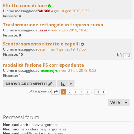
Effetto cono di luce
Ultimo messaggioda
fabri66
«
gio 10 gen 2019, 9:32
Risposte:
4
Trasformazione rettangolo in trapezio curvo
Ultimo messaggioda
Lazza
«
mer 2 gen 2019, 10:42
Risposte:
8
Scontornamento ritratto e capelli
Ultimo messaggioda
oeta
«
mar 1 gen 2019, 17:55
Risposte:
15
1
2
modalità fusione PS corrispondente
Ultimo messaggioda
vincenzojrs
«
ven 21 dic 2018, 9:53
Risposte:
1
NUOVO ARGOMENTO
543 argomenti
PAGINA
1
DI
11
…
1
2
3
4
5
11
PROSSIMO
VAI A
Permessi forum
Non puoi
aprire nuovi argomenti
Non puoi
rispondere negli argomenti
Non puoi
modificare i tuoi messaggi