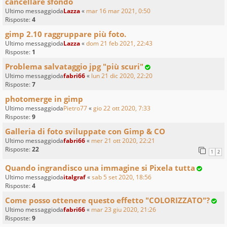
cancellare sfondo
Ultimo messaggioda
Lazza
«
mar 16 mar 2021, 0:50
Risposte:
4
gimp 2.10 raggruppare più foto.
Ultimo messaggioda
Lazza
«
dom 21 feb 2021, 22:43
Risposte:
1
Problema salvataggio jpg "più scuri"
Ultimo messaggioda
fabri66
«
lun 21 dic 2020, 22:20
Risposte:
7
photomerge in gimp
Ultimo messaggioda
Pietro77
«
gio 22 ott 2020, 7:33
Risposte:
9
Galleria di foto sviluppate con Gimp & CO
Ultimo messaggioda
fabri66
«
mer 21 ott 2020, 22:21
Risposte:
22
1
2
Quando ingrandisco una immagine si Pixela tutta
Ultimo messaggioda
italgraf
«
sab 5 set 2020, 18:56
Risposte:
4
Come posso ottenere questo effetto "COLORIZZATO"?
Ultimo messaggioda
fabri66
«
mar 23 giu 2020, 21:26
Risposte:
9