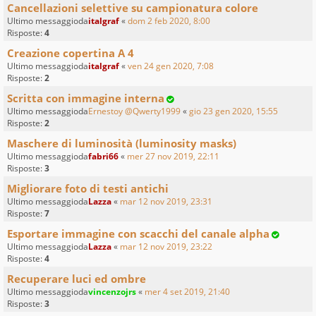
Cancellazioni selettive su campionatura colore
Ultimo messaggioda
italgraf
«
dom 2 feb 2020, 8:00
Risposte:
4
Creazione copertina A 4
Ultimo messaggioda
italgraf
«
ven 24 gen 2020, 7:08
Risposte:
2
Scritta con immagine interna
Ultimo messaggioda
Ernestoy @Qwerty1999
«
gio 23 gen 2020, 15:55
Risposte:
2
Maschere di luminosità (luminosity masks)
Ultimo messaggioda
fabri66
«
mer 27 nov 2019, 22:11
Risposte:
3
Migliorare foto di testi antichi
Ultimo messaggioda
Lazza
«
mar 12 nov 2019, 23:31
Risposte:
7
Esportare immagine con scacchi del canale alpha
Ultimo messaggioda
Lazza
«
mar 12 nov 2019, 23:22
Risposte:
4
Recuperare luci ed ombre
Ultimo messaggioda
vincenzojrs
«
mer 4 set 2019, 21:40
Risposte:
3