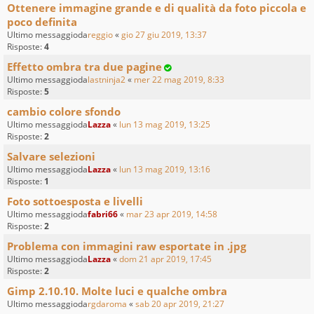
Ottenere immagine grande e di qualità da foto piccola e
poco definita
Ultimo messaggioda
reggio
«
gio 27 giu 2019, 13:37
Risposte:
4
Effetto ombra tra due pagine
Ultimo messaggioda
lastninja2
«
mer 22 mag 2019, 8:33
Risposte:
5
cambio colore sfondo
Ultimo messaggioda
Lazza
«
lun 13 mag 2019, 13:25
Risposte:
2
Salvare selezioni
Ultimo messaggioda
Lazza
«
lun 13 mag 2019, 13:16
Risposte:
1
Foto sottoesposta e livelli
Ultimo messaggioda
fabri66
«
mar 23 apr 2019, 14:58
Risposte:
2
Problema con immagini raw esportate in .jpg
Ultimo messaggioda
Lazza
«
dom 21 apr 2019, 17:45
Risposte:
2
Gimp 2.10.10. Molte luci e qualche ombra
Ultimo messaggioda
rgdaroma
«
sab 20 apr 2019, 21:27