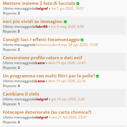
Mettere insieme 2 foto di lucciole
Ultimo messaggioda
italgraf
«
lun 1 giu 2020, 18:57
Risposte:
3
neri più vividi su immagine.
Ultimo messaggioda
fabri66
«
lun 4 mag 2020, 9:08
Risposte:
5
Consigli luci / effetti Fotomontaggio
Ultimo messaggioda
francesco.dez
«
mar 28 apr 2020, 17:08
Risposte:
2
Conversione profilo colore e dati exif
Ultimo messaggioda
Lazza
«
dom 19 apr 2020, 22:45
Risposte:
2
Un programma con molti filtri per la pelle?
Ultimo messaggioda
Lazza
«
dom 19 apr 2020, 22:34
Risposte:
4
Cambiare il cielo
Ultimo messaggioda
italgraf
«
gio 16 apr 2020, 2:28
Risposte:
1
Fotocopie deteriorate (su carta chimica?)
Ultimo messaggioda
italgraf
«
ven 21 feb 2020, 23:01
Risposte:
4