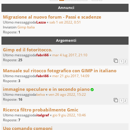
Annunci
Migrazione al nuovo forum - Passi e scadenze
Ultimo messaggioda
Lazza
«
sab 1 ott 2022, 0:51
Inviatoin
Gimp Italia
Risposte:
1
Argomenti
Gimp ed il fotoritocco.
Ultimo messaggioda
fabri66
«
mar 4 lug 2017, 21:10
Risposte:
25
1
2
Manuale sul ritocco fotografico con GIMP in italiano
Ultimo messaggioda
fabri66
«
mer 21 giu 2017, 14:09
Risposte:
3
immagine speculare e in secondo piano
Ultimo messaggioda
belva
«
ven 26 ago 2022, 15:22
Risposte:
16
1
2
Ricerca filtro probabilmente Gmic
Ultimo messaggioda
italgraf
«
gio 9 giu 2022, 10:46
Risposte:
7
Uso comando componi