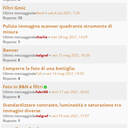
Filtri Gmic
Ultimo messaggioda
MaxV
«
sab 4 set 2021, 7:26
Risposte:
13
Pulizia immagine scanner quadrante strumento di
misura
Ultimo messaggioda
charlie
«
mer 28 lug 2021, 14:29
Risposte:
1
Banner
Ultimo messaggioda
italgraf
«
ven 21 mag 2021, 16:39
Risposte:
5
Comporre la foto di una bottiglia.
Ultimo messaggioda
Fufù
«
ven 14 mag 2021, 19:59
Risposte:
4
Foto in B&N e filtri
Ultimo messaggioda
fabri66
«
dom 11 apr 2021, 20:02
Risposte:
6
Standardizzare contrasto, luminosità e saturazione tra
immagini diverse
Ultimo messaggioda
italgraf
«
ven 19 mar 2021, 17:07
Risposte:
1