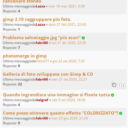
cancellare sfondo
Ultimo messaggioda
Lazza
«
mar 16 mar 2021, 0:50
Risposte:
4
gimp 2.10 raggruppare più foto.
Ultimo messaggioda
Lazza
«
dom 21 feb 2021, 22:43
Risposte:
1
Problema salvataggio jpg "più scuri"
Ultimo messaggioda
fabri66
«
lun 21 dic 2020, 22:20
Risposte:
7
photomerge in gimp
Ultimo messaggioda
Pietro77
«
gio 22 ott 2020, 7:33
Risposte:
9
Galleria di foto sviluppate con Gimp & CO
Ultimo messaggioda
fabri66
«
mer 21 ott 2020, 22:21
Risposte:
22
1
2
Quando ingrandisco una immagine si Pixela tutta
Ultimo messaggioda
italgraf
«
sab 5 set 2020, 18:56
Risposte:
4
Come posso ottenere questo effetto "COLORIZZATO"?
Ultimo messaggioda
fabri66
«
mar 23 giu 2020, 21:26
Risposte:
9