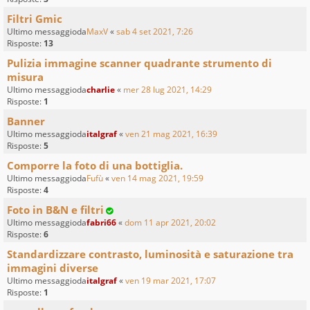
Filtri Gmic
Ultimo messaggioda
MaxV
«
sab 4 set 2021, 7:26
Risposte:
13
Pulizia immagine scanner quadrante strumento di
misura
Ultimo messaggioda
charlie
«
mer 28 lug 2021, 14:29
Risposte:
1
Banner
Ultimo messaggioda
italgraf
«
ven 21 mag 2021, 16:39
Risposte:
5
Comporre la foto di una bottiglia.
Ultimo messaggioda
Fufù
«
ven 14 mag 2021, 19:59
Risposte:
4
Foto in B&N e filtri
Ultimo messaggioda
fabri66
«
dom 11 apr 2021, 20:02
Risposte:
6
Standardizzare contrasto, luminosità e saturazione tra
immagini diverse
Ultimo messaggioda
italgraf
«
ven 19 mar 2021, 17:07
Risposte:
1