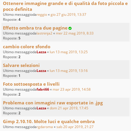
Ottenere immagine grande e di qualità da foto piccola e
poco definita
Ultimo messaggioda
reggio
«
gio 27 giu 2019, 13:37
Risposte:
4
Effetto ombra tra due pagine
Ultimo messaggioda
lastninja2
«
mer 22 mag 2019, 8:33
Risposte:
5
cambio colore sfondo
Ultimo messaggioda
Lazza
«
lun 13 mag 2019, 13:25
Risposte:
2
Salvare selezioni
Ultimo messaggioda
Lazza
«
lun 13 mag 2019, 13:16
Risposte:
1
Foto sottoesposta e livelli
Ultimo messaggioda
fabri66
«
mar 23 apr 2019, 14:58
Risposte:
2
Problema con immagini raw esportate in .jpg
Ultimo messaggioda
Lazza
«
dom 21 apr 2019, 17:45
Risposte:
2
Gimp 2.10.10. Molte luci e qualche ombra
Ultimo messaggioda
rgdaroma
«
sab 20 apr 2019, 21:27