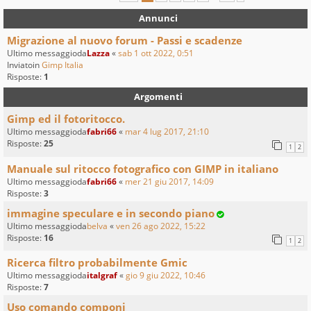
Annunci
Migrazione al nuovo forum - Passi e scadenze
Ultimo messaggioda
Lazza
«
sab 1 ott 2022, 0:51
Inviatoin
Gimp Italia
Risposte:
1
Argomenti
Gimp ed il fotoritocco.
Ultimo messaggioda
fabri66
«
mar 4 lug 2017, 21:10
Risposte:
25
1
2
Manuale sul ritocco fotografico con GIMP in italiano
Ultimo messaggioda
fabri66
«
mer 21 giu 2017, 14:09
Risposte:
3
immagine speculare e in secondo piano
Ultimo messaggioda
belva
«
ven 26 ago 2022, 15:22
Risposte:
16
1
2
Ricerca filtro probabilmente Gmic
Ultimo messaggioda
italgraf
«
gio 9 giu 2022, 10:46
Risposte:
7
Uso comando componi