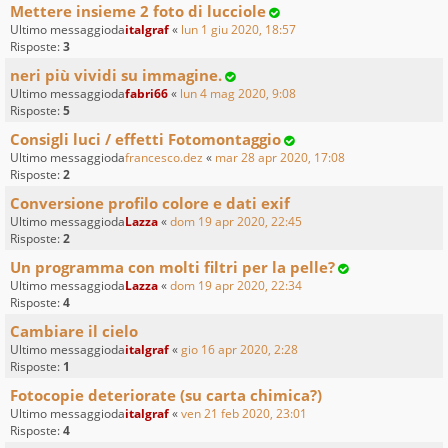
Mettere insieme 2 foto di lucciole
Ultimo messaggioda
italgraf
«
lun 1 giu 2020, 18:57
Risposte:
3
neri più vividi su immagine.
Ultimo messaggioda
fabri66
«
lun 4 mag 2020, 9:08
Risposte:
5
Consigli luci / effetti Fotomontaggio
Ultimo messaggioda
francesco.dez
«
mar 28 apr 2020, 17:08
Risposte:
2
Conversione profilo colore e dati exif
Ultimo messaggioda
Lazza
«
dom 19 apr 2020, 22:45
Risposte:
2
Un programma con molti filtri per la pelle?
Ultimo messaggioda
Lazza
«
dom 19 apr 2020, 22:34
Risposte:
4
Cambiare il cielo
Ultimo messaggioda
italgraf
«
gio 16 apr 2020, 2:28
Risposte:
1
Fotocopie deteriorate (su carta chimica?)
Ultimo messaggioda
italgraf
«
ven 21 feb 2020, 23:01
Risposte:
4