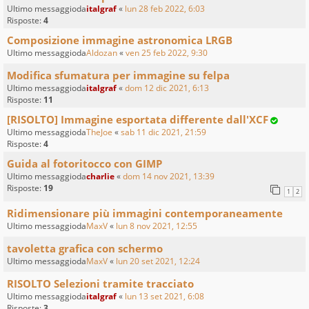
Ultimo messaggioda
italgraf
«
lun 28 feb 2022, 6:03
Risposte:
4
Composizione immagine astronomica LRGB
Ultimo messaggioda
Aldozan
«
ven 25 feb 2022, 9:30
Modifica sfumatura per immagine su felpa
Ultimo messaggioda
italgraf
«
dom 12 dic 2021, 6:13
Risposte:
11
[RISOLTO] Immagine esportata differente dall'XCF
Ultimo messaggioda
TheJoe
«
sab 11 dic 2021, 21:59
Risposte:
4
Guida al fotoritocco con GIMP
Ultimo messaggioda
charlie
«
dom 14 nov 2021, 13:39
Risposte:
19
1
2
Ridimensionare più immagini contemporaneamente
Ultimo messaggioda
MaxV
«
lun 8 nov 2021, 12:55
tavoletta grafica con schermo
Ultimo messaggioda
MaxV
«
lun 20 set 2021, 12:24
RISOLTO Selezioni tramite tracciato
Ultimo messaggioda
italgraf
«
lun 13 set 2021, 6:08
Risposte:
3