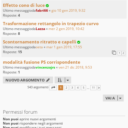
Effetto cono di luce
Ultimo messaggioda
fabri66
«
gio 10 gen 2019, 9:32
Risposte:
4
Trasformazione rettangolo in trapezio curvo
Ultimo messaggioda
Lazza
«
mer 2 gen 2019, 10:42
Risposte:
8
Scontornamento ritratto e capelli
Ultimo messaggioda
oeta
«
mar 1 gen 2019, 17:55
Risposte:
15
1
2
modalità fusione PS corrispondente
Ultimo messaggioda
vincenzojrs
«
ven 21 dic 2018, 9:53
Risposte:
1
NUOVO ARGOMENTO
543 argomenti
PAGINA
1
DI
11
…
1
2
3
4
5
11
PROSSIMO
VAI A
Permessi forum
Non puoi
aprire nuovi argomenti
Non puoi
rispondere negli argomenti
Non puoi
modificare i tuoi messaggi