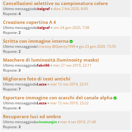
Cancellazioni selettive su campionatura colore
Ultimo messaggioda
italgraf
«
dom 2 feb 2020, 8:00
Risposte:
4
Creazione copertina A 4
Ultimo messaggioda
italgraf
«
ven 24 gen 2020, 7:08
Risposte:
2
Scritta con immagine interna
Ultimo messaggioda
Ernestoy @Qwerty1999
«
gio 23 gen 2020, 15:55
Risposte:
2
Maschere di luminosità (luminosity masks)
Ultimo messaggioda
fabri66
«
mer 27 nov 2019, 22:11
Risposte:
3
Migliorare foto di testi antichi
Ultimo messaggioda
Lazza
«
mar 12 nov 2019, 23:31
Risposte:
7
Esportare immagine con scacchi del canale alpha
Ultimo messaggioda
Lazza
«
mar 12 nov 2019, 23:22
Risposte:
4
Recuperare luci ed ombre
Ultimo messaggioda
vincenzojrs
«
mer 4 set 2019, 21:40
Risposte:
3