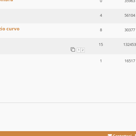
0
35963
4
56104
zio curvo
8
30377
15
132453
1
2
1
16517
Contattaci