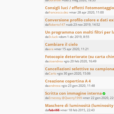
da
odranoel
»sab 2 mag 2020, 18:33
Consigli luci / effetti Fotomontaggio
da
francesco.dez
»mar 28 apr 2020, 11:00
Conversione profilo colore e dati ex
da
Roberto147
»sab 23 nov 2019, 14:52
Un programma con molti filtri per l
da
St.luck
»dom 1 dic 2019, 8:55
Cambiare il cielo
da
ara
»mer 15 apr 2020, 11:21
Fotocopie deteriorate (su carta chi
da
zioandrea
»gio 20 feb 2020, 16:49
Cancellazioni selettive su campiona
da
Carlo
»gio 30 gen 2020, 15:06
Creazione copertina A 4
da
andreea
»gio 23 gen 2020, 11:48
Scritta con immagine interna
da
Ernestoy @Qwerty1999
»mer 22 gen 2020, 22
Maschere di luminosità (luminosity
da
fabri66
»mer 18 feb 2015, 22:43