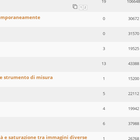
19
106648
1
2
temporaneamente
0
30672
0
31570
3
19525
13
43388
e strumento di misura
1
15200
5
22112
4
19942
6
37988
tà e saturazione tra immagini diverse
1
26768