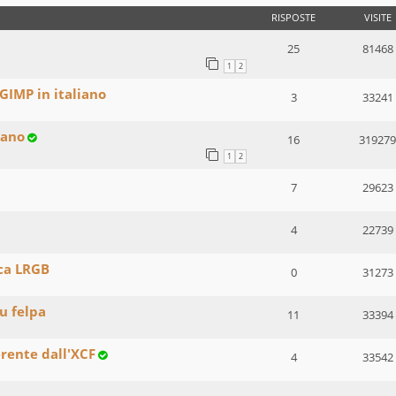
RISPOSTE
VISITE
25
81468
1
2
GIMP in italiano
3
33241
iano
16
319279
1
2
7
29623
4
22739
ca LRGB
0
31273
u felpa
11
33394
rente dall'XCF
4
33542