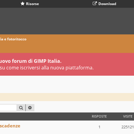
Risorse
Download
ia e fotoritocco
uovo forum di GIMP Italia.
su come iscriversi alla nuova piattaforma.
CERCA
RICERCA AVANZATA
RISPOSTE
VISITE
 scadenze
1
225121