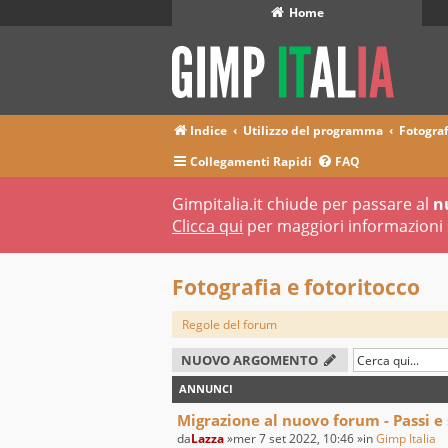
Home
Indice
Utilizzo del programma
Fotograf
Collegamenti Rapidi
FAQ
Gimpitalia.it chiude per passare al
n
Clicca qui
per maggiori informazioni 
Fotografia e fotoritocco
Regole del forum
NUOVO ARGOMENTO
ANNUNCI
Migrazione al nuovo forum - Passi e
da
Lazza
»mer 7 set 2022, 10:46 »in
Gimp Italia