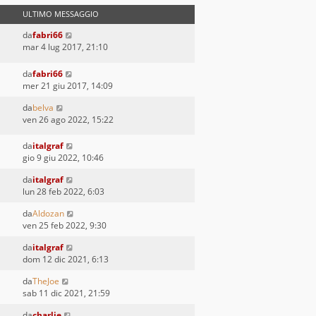
ULTIMO MESSAGGIO
da
fabri66
mar 4 lug 2017, 21:10
da
fabri66
mer 21 giu 2017, 14:09
da
belva
ven 26 ago 2022, 15:22
da
italgraf
gio 9 giu 2022, 10:46
da
italgraf
lun 28 feb 2022, 6:03
da
Aldozan
ven 25 feb 2022, 9:30
da
italgraf
dom 12 dic 2021, 6:13
da
TheJoe
sab 11 dic 2021, 21:59
da
charlie