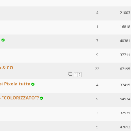
4
21003
1
16818
"
7
40381
9
37711
p & CO
22
67195
1
2
i Pixela tutta
4
37415
to "COLORIZZATO"?
9
54574
3
32571
5
47612