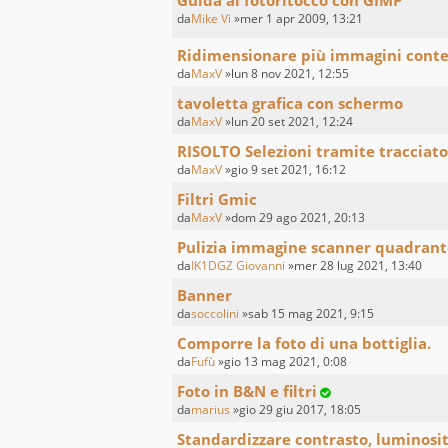
Guida al fotoritocco con GIMP
da
Mike Vi
»mer 1 apr 2009, 13:21
Ridimensionare più immagini con
da
MaxV
»lun 8 nov 2021, 12:55
tavoletta grafica con schermo
da
MaxV
»lun 20 set 2021, 12:24
RISOLTO Selezioni tramite tracciato
da
MaxV
»gio 9 set 2021, 16:12
Filtri Gmic
da
MaxV
»dom 29 ago 2021, 20:13
Pulizia immagine scanner quadrant
da
IK1DGZ Giovanni
»mer 28 lug 2021, 13:40
Banner
da
soccolini
»sab 15 mag 2021, 9:15
Comporre la foto di una bottiglia.
da
Fufù
»gio 13 mag 2021, 0:08
Foto in B&N e filtri
da
marius
»gio 29 giu 2017, 18:05
Standardizzare contrasto, luminosi