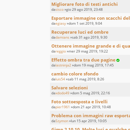
Migliorare foto di testi antichi
da
sisco
»gio 29 ago 2019, 23:48
Esportare immagine con scacchi del
da
egiasy
»dom 1 set 2019, 9:04
Recuperare luci ed ombre
da
damians
»sab 31 ago 2019, 9:30
Ottenere immagine grande e di quali
da
reggio
»mer 29 mag 2019, 19:22
Effetto ombra tra due pagine
da
lastninja2
»dom 19 mag 2019, 17:45
cambio colore sfondo
da
luis54
»sab 11 mag 2019, 8:26
Salvare selezioni
da
xdodo49
»dom 5 mag 2019, 22:16
Foto sottoesposta e livelli
da
pier1961
»dom 21 apr 2019, 10:48
Problema con immagini raw esportat
da
Szymon
»lun 15 apr 2019, 10:05
Gimp 2.10.10. Molte luci e qualche