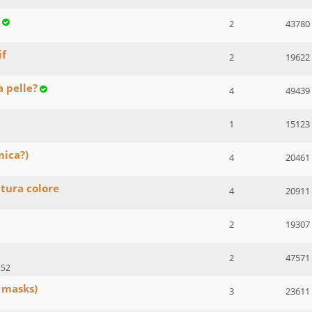
2
43780
if
2
19622
a pelle?
4
49439
1
15123
mica?)
4
20461
tura colore
4
20911
2
19307
2
47571
:52
 masks)
3
23611