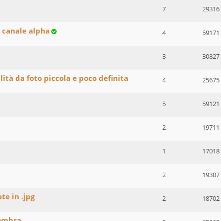
7
29316
 canale alpha
4
59171
3
30827
tà da foto piccola e poco definita
4
25675
5
59121
2
19711
1
17018
2
19307
e in .jpg
2
18702
 ombra