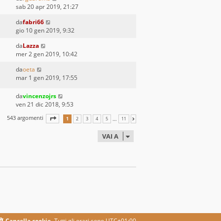
sab 20 apr 2019, 21:27
da
fabri66
gio 10 gen 2019, 9:32
da
Lazza
mer 2 gen 2019, 10:42
da
oeta
mar 1 gen 2019, 17:55
da
vincenzojrs
ven 21 dic 2018, 9:53
543 argomenti
PAGINA
1
DI
11
…
1
2
3
4
5
11
PROSSIMO
VAI A
Cancella cookie
Tutti gli orari sono
UTC+01:00