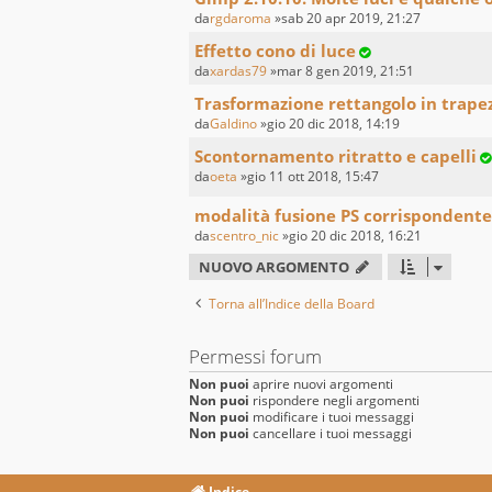
da
rgdaroma
»sab 20 apr 2019, 21:27
Effetto cono di luce
da
xardas79
»mar 8 gen 2019, 21:51
Trasformazione rettangolo in trape
da
Galdino
»gio 20 dic 2018, 14:19
Scontornamento ritratto e capelli
da
oeta
»gio 11 ott 2018, 15:47
modalità fusione PS corrispondente
da
scentro_nic
»gio 20 dic 2018, 16:21
NUOVO ARGOMENTO
Torna all’Indice della Board
Permessi forum
Non puoi
aprire nuovi argomenti
Non puoi
rispondere negli argomenti
Non puoi
modificare i tuoi messaggi
Non puoi
cancellare i tuoi messaggi
Indice