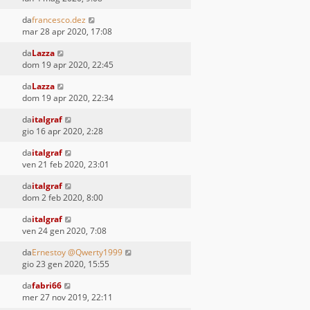
da
francesco.dez
mar 28 apr 2020, 17:08
da
Lazza
dom 19 apr 2020, 22:45
da
Lazza
dom 19 apr 2020, 22:34
da
italgraf
gio 16 apr 2020, 2:28
da
italgraf
ven 21 feb 2020, 23:01
da
italgraf
dom 2 feb 2020, 8:00
da
italgraf
ven 24 gen 2020, 7:08
da
Ernestoy @Qwerty1999
gio 23 gen 2020, 15:55
da
fabri66
mer 27 nov 2019, 22:11