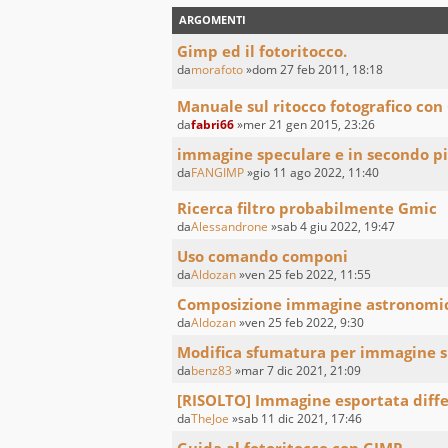
ARGOMENTI
Gimp ed il fotoritocco.
da
morafoto
»dom 27 feb 2011, 18:18
Manuale sul ritocco fotografico con 
da
fabri66
»mer 21 gen 2015, 23:26
immagine speculare e in secondo p
da
FANGIMP
»gio 11 ago 2022, 11:40
Ricerca filtro probabilmente Gmic
da
Alessandrone
»sab 4 giu 2022, 19:47
Uso comando componi
da
Aldozan
»ven 25 feb 2022, 11:55
Composizione immagine astronomi
da
Aldozan
»ven 25 feb 2022, 9:30
Modifica sfumatura per immagine s
da
benz83
»mar 7 dic 2021, 21:09
[RISOLTO] Immagine esportata diffe
da
TheJoe
»sab 11 dic 2021, 17:46