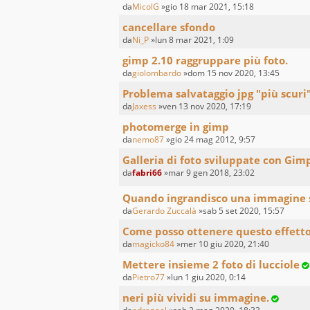
da
MicolG
»gio 18 mar 2021, 15:18
cancellare sfondo
da
Ni_P
»lun 8 mar 2021, 1:09
gimp 2.10 raggruppare più foto.
da
giolombardo
»dom 15 nov 2020, 13:45
Problema salvataggio jpg "più scuri
da
Jaxess
»ven 13 nov 2020, 17:19
photomerge in gimp
da
nemo87
»gio 24 mag 2012, 9:57
Galleria di foto sviluppate con Gim
da
fabri66
»mar 9 gen 2018, 23:02
Quando ingrandisco una immagine s
da
Gerardo Zuccalà
»sab 5 set 2020, 15:57
Come posso ottenere questo effet
da
magicko84
»mer 10 giu 2020, 21:40
Mettere insieme 2 foto di lucciole
da
Pietro77
»lun 1 giu 2020, 0:14
neri più vividi su immagine.