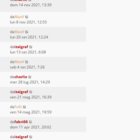
dom 14 nov 2021, 13:39
da
MaxV
lun 8 nov 2021, 12:55
da
MaxV
lun 20 set 2021, 12:24
da
italgraf
lun 13 set 2021, 6:08
da
MaxV
sab 4 set 2021, 7:26
da
charlie
mer 28 lug 2021, 14:29
da
italgraf
ven 21 mag 2021, 16:39
da
Fufù
ven 14 mag 2021, 19:59
da
fabri66
dom 11 apr 2021, 20:02
da
italgraf