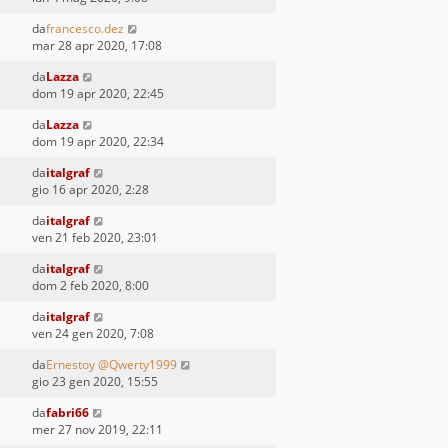
da
francesco.dez
mar 28 apr 2020, 17:08
da
Lazza
dom 19 apr 2020, 22:45
da
Lazza
dom 19 apr 2020, 22:34
da
italgraf
gio 16 apr 2020, 2:28
da
italgraf
ven 21 feb 2020, 23:01
da
italgraf
dom 2 feb 2020, 8:00
da
italgraf
ven 24 gen 2020, 7:08
da
Ernestoy @Qwerty1999
gio 23 gen 2020, 15:55
da
fabri66
mer 27 nov 2019, 22:11