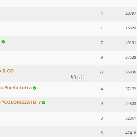
4
20797
1
16629
"
7
40131
9
37528
p & CO
22
66830
1
2
i Pixela tutta
4
37172
to "COLORIZZATO"?
9
54328
3
32361
5
47418