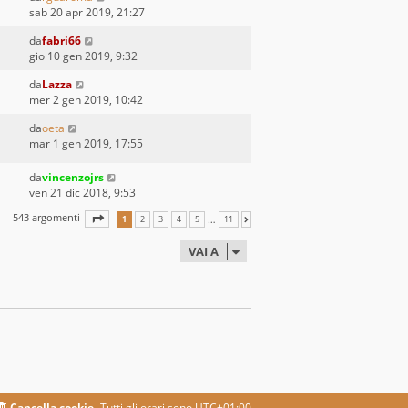
sab 20 apr 2019, 21:27
da
fabri66
gio 10 gen 2019, 9:32
da
Lazza
mer 2 gen 2019, 10:42
da
oeta
mar 1 gen 2019, 17:55
da
vincenzojrs
ven 21 dic 2018, 9:53
543 argomenti
PAGINA
1
DI
11
…
1
2
3
4
5
11
PROSSIMO
VAI A
Cancella cookie
Tutti gli orari sono
UTC+01:00