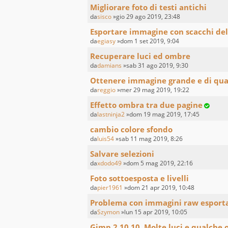
Migliorare foto di testi antichi
da
sisco
»gio 29 ago 2019, 23:48
Esportare immagine con scacchi del
da
egiasy
»dom 1 set 2019, 9:04
Recuperare luci ed ombre
da
damians
»sab 31 ago 2019, 9:30
Ottenere immagine grande e di quali
da
reggio
»mer 29 mag 2019, 19:22
Effetto ombra tra due pagine
da
lastninja2
»dom 19 mag 2019, 17:45
cambio colore sfondo
da
luis54
»sab 11 mag 2019, 8:26
Salvare selezioni
da
xdodo49
»dom 5 mag 2019, 22:16
Foto sottoesposta e livelli
da
pier1961
»dom 21 apr 2019, 10:48
Problema con immagini raw esportat
da
Szymon
»lun 15 apr 2019, 10:05
Gimp 2.10.10. Molte luci e qualche