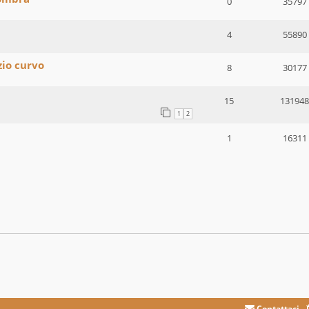
0
35797
4
55890
zio curvo
8
30177
15
131948
1
2
1
16311
Contattaci