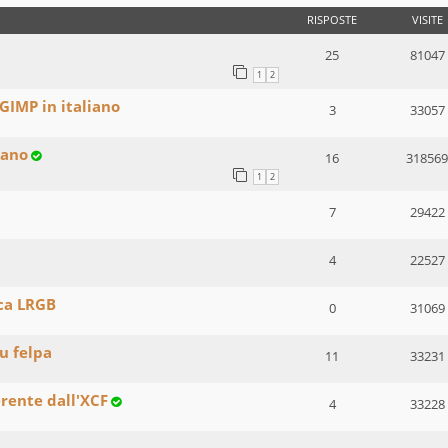
RISPOSTE
VISITE
25
81047
1
2
GIMP in italiano
3
33057
iano
16
318569
1
2
7
29422
4
22527
ca LRGB
0
31069
u felpa
11
33231
rente dall'XCF
4
33228