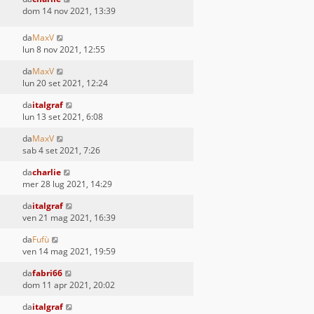
dom 14 nov 2021, 13:39
da
MaxV
lun 8 nov 2021, 12:55
da
MaxV
lun 20 set 2021, 12:24
da
italgraf
lun 13 set 2021, 6:08
da
MaxV
sab 4 set 2021, 7:26
da
charlie
mer 28 lug 2021, 14:29
da
italgraf
ven 21 mag 2021, 16:39
da
Fufù
ven 14 mag 2021, 19:59
da
fabri66
dom 11 apr 2021, 20:02
da
italgraf