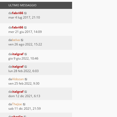
ULTIMO MESSAGGIO
da
fabri66
mar 4 lug 2017, 21:10
da
fabri66
mer 21 giu 2017, 14:09
da
belva
ven 26 ago 2022, 15:22
da
italgraf
gio 9 giu 2022, 10:46
da
italgraf
lun 28 feb 2022, 6:03
da
Aldozan
ven 25 feb 2022, 9:30
da
italgraf
dom 12 dic 2021, 6:13
da
TheJoe
sab 11 dic 2021, 21:59
da
charlie