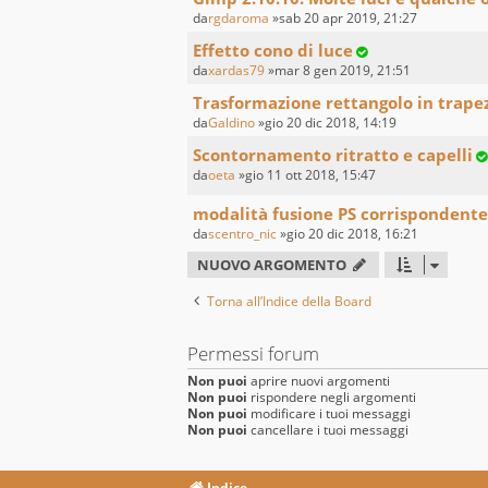
da
rgdaroma
»sab 20 apr 2019, 21:27
Effetto cono di luce
da
xardas79
»mar 8 gen 2019, 21:51
Trasformazione rettangolo in trape
da
Galdino
»gio 20 dic 2018, 14:19
Scontornamento ritratto e capelli
da
oeta
»gio 11 ott 2018, 15:47
modalità fusione PS corrispondente
da
scentro_nic
»gio 20 dic 2018, 16:21
NUOVO ARGOMENTO
Torna all’Indice della Board
Permessi forum
Non puoi
aprire nuovi argomenti
Non puoi
rispondere negli argomenti
Non puoi
modificare i tuoi messaggi
Non puoi
cancellare i tuoi messaggi
Indice