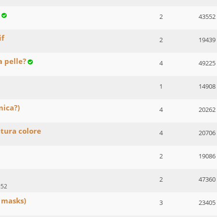
2
43552
if
2
19439
a pelle?
4
49225
1
14908
mica?)
4
20262
tura colore
4
20706
2
19086
2
47360
:52
 masks)
3
23405