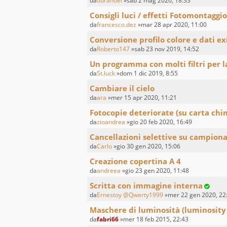
da
odranoel
»sab 2 mag 2020, 18:33
Consigli luci / effetti Fotomontaggio
da
francesco.dez
»mar 28 apr 2020, 11:00
Conversione profilo colore e dati ex
da
Roberto147
»sab 23 nov 2019, 14:52
Un programma con molti filtri per l
da
St.luck
»dom 1 dic 2019, 8:55
Cambiare il cielo
da
ara
»mer 15 apr 2020, 11:21
Fotocopie deteriorate (su carta chi
da
zioandrea
»gio 20 feb 2020, 16:49
Cancellazioni selettive su campiona
da
Carlo
»gio 30 gen 2020, 15:06
Creazione copertina A 4
da
andreea
»gio 23 gen 2020, 11:48
Scritta con immagine interna
da
Ernestoy @Qwerty1999
»mer 22 gen 2020, 22
Maschere di luminosità (luminosity
da
fabri66
»mer 18 feb 2015, 22:43