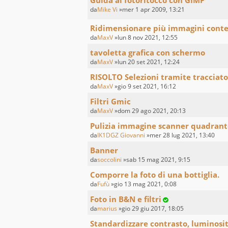
Guida al fotoritocco con GIMP
da
Mike Vi
»mer 1 apr 2009, 13:21
Ridimensionare più immagini con
da
MaxV
»lun 8 nov 2021, 12:55
tavoletta grafica con schermo
da
MaxV
»lun 20 set 2021, 12:24
RISOLTO Selezioni tramite tracciato
da
MaxV
»gio 9 set 2021, 16:12
Filtri Gmic
da
MaxV
»dom 29 ago 2021, 20:13
Pulizia immagine scanner quadrant
da
IK1DGZ Giovanni
»mer 28 lug 2021, 13:40
Banner
da
soccolini
»sab 15 mag 2021, 9:15
Comporre la foto di una bottiglia.
da
Fufù
»gio 13 mag 2021, 0:08
Foto in B&N e filtri
da
marius
»gio 29 giu 2017, 18:05
Standardizzare contrasto, luminosi