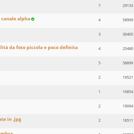
7
29133
 canale alpha
4
58909
3
30405
tà da foto piccola e poco definita
4
25480
5
58899
2
19521
1
16854
2
19094
e in .jpg
2
18511
 ombra