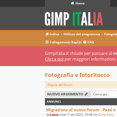
Home
Indice
Utilizzo del programma
Fotograf
Collegamenti Rapidi
FAQ
Gimpitalia.it chiude per passare al
n
Clicca qui
per maggiori informazioni 
Fotografia e fotoritocco
Regole del forum
NUOVO ARGOMENTO
ANNUNCI
Migrazione al nuovo forum - Passi e
da
Lazza
»mer 7 set 2022, 10:46 »in
Gimp Italia