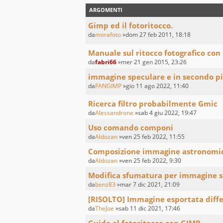
ARGOMENTI
Gimp ed il fotoritocco.
da
morafoto
»dom 27 feb 2011, 18:18
Manuale sul ritocco fotografico con 
da
fabri66
»mer 21 gen 2015, 23:26
immagine speculare e in secondo p
da
FANGIMP
»gio 11 ago 2022, 11:40
Ricerca filtro probabilmente Gmic
da
Alessandrone
»sab 4 giu 2022, 19:47
Uso comando componi
da
Aldozan
»ven 25 feb 2022, 11:55
Composizione immagine astronomi
da
Aldozan
»ven 25 feb 2022, 9:30
Modifica sfumatura per immagine s
da
benz83
»mar 7 dic 2021, 21:09
[RISOLTO] Immagine esportata diffe
da
TheJoe
»sab 11 dic 2021, 17:46