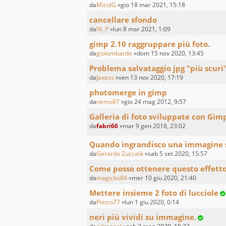
da
MicolG
»gio 18 mar 2021, 15:18
cancellare sfondo
da
Ni_P
»lun 8 mar 2021, 1:09
gimp 2.10 raggruppare più foto.
da
giolombardo
»dom 15 nov 2020, 13:45
Problema salvataggio jpg "più scuri
da
Jaxess
»ven 13 nov 2020, 17:19
photomerge in gimp
da
nemo87
»gio 24 mag 2012, 9:57
Galleria di foto sviluppate con Gim
da
fabri66
»mar 9 gen 2018, 23:02
Quando ingrandisco una immagine s
da
Gerardo Zuccalà
»sab 5 set 2020, 15:57
Come posso ottenere questo effet
da
magicko84
»mer 10 giu 2020, 21:40
Mettere insieme 2 foto di lucciole
da
Pietro77
»lun 1 giu 2020, 0:14
neri più vividi su immagine.