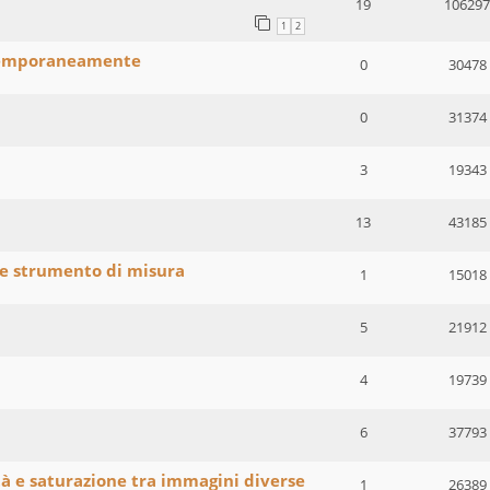
19
106297
1
2
temporaneamente
0
30478
0
31374
3
19343
13
43185
e strumento di misura
1
15018
5
21912
4
19739
6
37793
tà e saturazione tra immagini diverse
1
26389