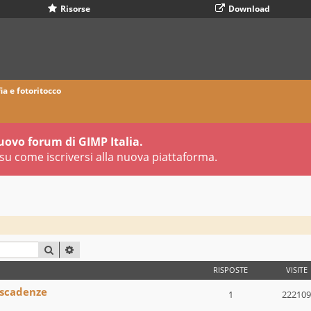
Risorse
Download
ia e fotoritocco
uovo forum di GIMP Italia.
su come iscriversi alla nuova piattaforma.
CERCA
RICERCA AVANZATA
RISPOSTE
VISITE
 scadenze
1
222109