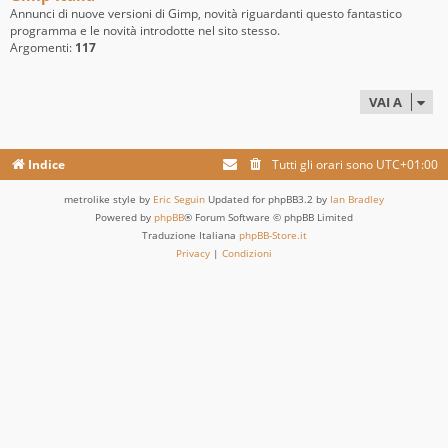
Annunci di nuove versioni di Gimp, novità riguardanti questo fantastico
programma e le novità introdotte nel sito stesso.
Argomenti:
117
VAI A
Indice
Tutti gli orari sono
UTC+01:00
metrolike style by
Eric Seguin
Updated for phpBB3.2 by
Ian Bradley
Powered by
phpBB
® Forum Software © phpBB Limited
Traduzione Italiana
phpBB-Store.it
Privacy
|
Condizioni