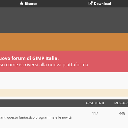
Risorse
Download
uovo forum di GIMP Italia.
su come iscriversi alla nuova piattaforma.
ARGOMENTI
MESSAGG
117
448
danti questo fantastico programma e le novità