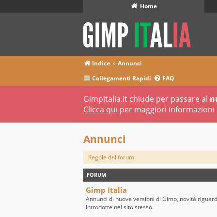
Home
Indice
Annunci
Collegamenti Rapidi
FAQ
Gimpitalia.it chiude per passare al
n
Clicca qui
per maggiori informazioni 
Annunci
Regole del forum
FORUM
Gimp Italia
Annunci di nuove versioni di Gimp, novità riguar
introdotte nel sito stesso.