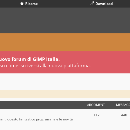
Risorse
Download
uovo forum di GIMP Italia.
su come iscriversi alla nuova piattaforma.
ARGOMENTI
MESSAGG
117
448
danti questo fantastico programma e le novità