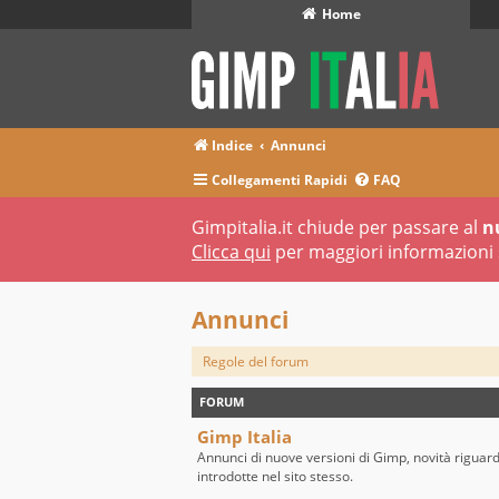
Home
Indice
Annunci
Collegamenti Rapidi
FAQ
Gimpitalia.it chiude per passare al
n
Clicca qui
per maggiori informazioni 
Annunci
Regole del forum
FORUM
Gimp Italia
Annunci di nuove versioni di Gimp, novità riguar
introdotte nel sito stesso.