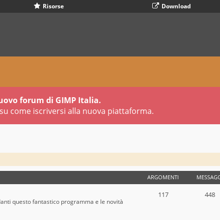
Risorse
Download
uovo forum di GIMP Italia.
su come iscriversi alla nuova piattaforma.
ARGOMENTI
MESSAGG
117
448
danti questo fantastico programma e le novità