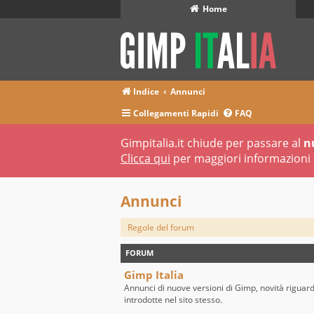
Home
Indice
Annunci
Collegamenti Rapidi
FAQ
Gimpitalia.it chiude per passare al
n
Clicca qui
per maggiori informazioni 
Annunci
Regole del forum
FORUM
Gimp Italia
Annunci di nuove versioni di Gimp, novità riguar
introdotte nel sito stesso.