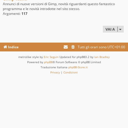
Annunci di nuove versioni di Gimp, novità riguardanti questo fantastico
programma e le novità introdotte nel sito stesso.
Argomenti:
117
VAI A
Indice
Tutti gli orari sono
UTC+01:00
metrolike style by
Eric Seguin
Updated for phpBB3.2 by
Ian Bradley
Powered by
phpBB
® Forum Software © phpBB Limited
Traduzione Italiana
phpBB-Store.it
Privacy
|
Condizioni