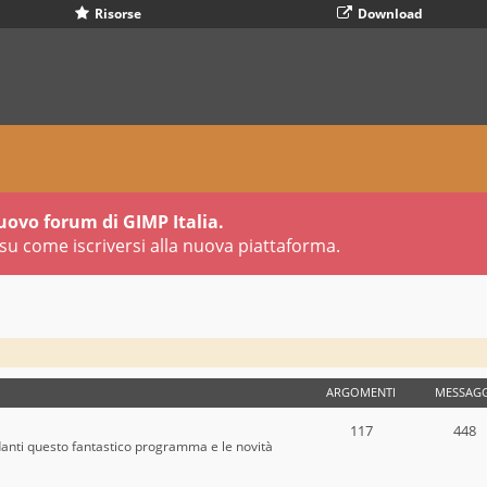
Risorse
Download
uovo forum di GIMP Italia.
su come iscriversi alla nuova piattaforma.
ARGOMENTI
MESSAGG
117
448
danti questo fantastico programma e le novità