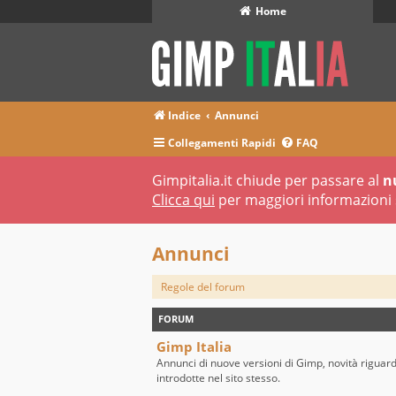
Home
Indice
Annunci
Collegamenti Rapidi
FAQ
Gimpitalia.it chiude per passare al
n
Clicca qui
per maggiori informazioni 
Annunci
Regole del forum
FORUM
Gimp Italia
Annunci di nuove versioni di Gimp, novità riguar
introdotte nel sito stesso.