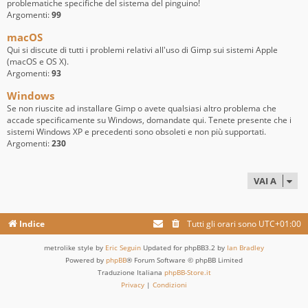
problematiche specifiche del sistema del pinguino!
Argomenti:
99
macOS
Qui si discute di tutti i problemi relativi all'uso di Gimp sui sistemi Apple
(macOS e OS X).
Argomenti:
93
Windows
Se non riuscite ad installare Gimp o avete qualsiasi altro problema che
accade specificamente su Windows, domandate qui. Tenete presente che i
sistemi Windows XP e precedenti sono obsoleti e non più supportati.
Argomenti:
230
VAI A
Indice
Tutti gli orari sono
UTC+01:00
metrolike style by
Eric Seguin
Updated for phpBB3.2 by
Ian Bradley
Powered by
phpBB
® Forum Software © phpBB Limited
Traduzione Italiana
phpBB-Store.it
Privacy
|
Condizioni