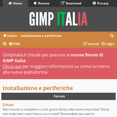
Home
Risorse
Download
Privacy
C
Indice
Installazione e periferiche
e
FAQ
Iscriviti
Login
r
Gimpitalia.it chiude per passare al
nuovo forum di
c
GIMP Italia.
a
Clicca qui
per maggiori informazioni su come iscriversi
alla nuova piattaforma.
Installazione e periferiche
Forum
Linux
Non riuscite a compilare o a far girare Gimp sulla vostra macchina? Gimp
non vede tutti i vostri font o va in crash? Domandate qui tutte le