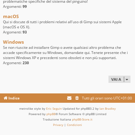
problematiche specifiche del sistema del pinguino!
Argomenti:
99
macOS
Qui si discute di tutti i problemi relativi all'uso di Gimp sui sistemi Apple
(macOS e OS X).
Argomenti:
93
Windows
Se non riuscite ad installare Gimp o avete qualsiasi altro problema che
accade specificamente su Windows, domandate qui. Tenete presente che i
sistemi Windows XP e precedenti sono obsoleti e non più supportati.
Argomenti:
230
VAI A
Indice
Tutti gli orari sono
UTC+01:00
metrolike style by
Eric Seguin
Updated for phpBB3.2 by
Ian Bradley
Powered by
phpBB
® Forum Software © phpBB Limited
Traduzione Italiana
phpBB-Store.it
Privacy
|
Condizioni