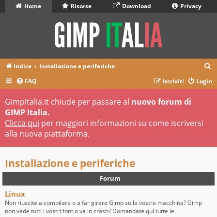
Home
Risorse
Download
Privacy
C
Indice
Installazione e periferiche
e
FAQ
Iscriviti
Login
r
Gimpitalia.it chiude per passare al
nuovo forum di
c
GIMP Italia.
a
Clicca qui
per maggiori informazioni su come iscriversi
alla nuova piattaforma.
Installazione e periferiche
Forum
Linux
Non riuscite a compilare o a far girare Gimp sulla vostra macchina? Gimp
non vede tutti i vostri font o va in crash? Domandate qui tutte le