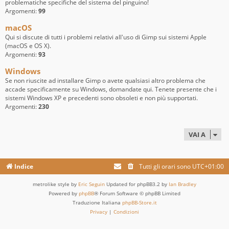
problematiche specifiche del sistema del pinguino!
Argomenti:
99
macOS
Qui si discute di tutti i problemi relativi all'uso di Gimp sui sistemi Apple
(macOS e OS X).
Argomenti:
93
Windows
Se non riuscite ad installare Gimp o avete qualsiasi altro problema che
accade specificamente su Windows, domandate qui. Tenete presente che i
sistemi Windows XP e precedenti sono obsoleti e non più supportati.
Argomenti:
230
VAI A
Indice
Tutti gli orari sono
UTC+01:00
metrolike style by
Eric Seguin
Updated for phpBB3.2 by
Ian Bradley
Powered by
phpBB
® Forum Software © phpBB Limited
Traduzione Italiana
phpBB-Store.it
Privacy
|
Condizioni