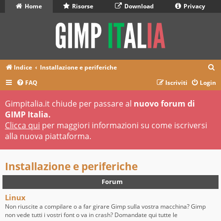
Home
Risorse
Download
Privacy
C
Indice
Installazione e periferiche
e
FAQ
Iscriviti
Login
r
Gimpitalia.it chiude per passare al
nuovo forum di
c
GIMP Italia.
a
Clicca qui
per maggiori informazioni su come iscriversi
alla nuova piattaforma.
Installazione e periferiche
Forum
Linux
Non riuscite a compilare o a far girare Gimp sulla vostra macchina? Gimp
non vede tutti i vostri font o va in crash? Domandate qui tutte le