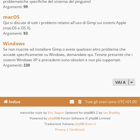
problematiche specifiche del sistema del pinguino!
Argomenti:
99
macOS
Qui si discute di tutti i problemi relativi all'uso di Gimp sui sistemi Apple
(macOS e OS X).
Argomenti:
93
Windows
Se non riuscite ad installare Gimp o avete qualsiasi altro problema che
accade specificamente su Windows, domandate qui. Tenete presente che i
sistemi Windows XP e precedenti sono obsoleti e non più supportati.
Argomenti:
230
VAI A
Indice
Tutti gli orari sono
UTC+01:00
metrolike style by
Eric Seguin
Updated for phpBB3.2 by
Ian Bradley
Powered by
phpBB
® Forum Software © phpBB Limited
Traduzione Italiana
phpBB-Store.it
Privacy
|
Condizioni