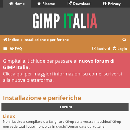
Home
Risorse
Download
Privacy
C
Indice
Installazione e periferiche
e
FAQ
Iscriviti
Login
r
Gimpitalia.it chiude per passare al
nuovo forum di
c
GIMP Italia.
a
Clicca qui
per maggiori informazioni su come iscriversi
alla nuova piattaforma.
Installazione e periferiche
Forum
Linux
Non riuscite a compilare o a far girare Gimp sulla vostra macchina? Gimp
non vede tutti i vostri font o va in crash? Domandate qui tutte le