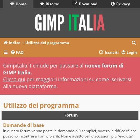
Home
Risorse
Download
Privacy
C
Indice
Utilizzo del programma
e
FAQ
Iscriviti
Login
r
Gimpitalia.it chiude per passare al
nuovo forum di
c
GIMP Italia.
a
Clicca qui
per maggiori informazioni su come iscriversi
alla nuova piattaforma.
Utilizzo del programma
Forum
Domande di base
In questo forum vanno poste le domande più semplici, ovvero le difficoltà che
possono incontrare i principianti. Non è adatto per discussioni più "evolute".