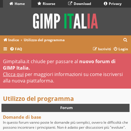
Home
Risorse
Download
Privacy
C
Indice
Utilizzo del programma
e
FAQ
Iscriviti
Login
r
Gimpitalia.it chiude per passare al
nuovo forum di
c
GIMP Italia.
a
Clicca qui
per maggiori informazioni su come iscriversi
alla nuova piattaforma.
Utilizzo del programma
Forum
Domande di base
In questo forum vanno poste le domande più semplici, ovvero le difficoltà che
possono incontrare i principianti. Non è adatto per discussioni più "evolute".