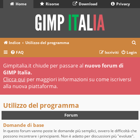
Home
Risorse
Download
Privacy
C
Indice
Utilizzo del programma
e
FAQ
Iscriviti
Login
r
Gimpitalia.it chiude per passare al
nuovo forum di
c
GIMP Italia.
a
Clicca qui
per maggiori informazioni su come iscriversi
alla nuova piattaforma.
Utilizzo del programma
Forum
Domande di base
In questo forum vanno poste le domande più semplici, ovvero le difficoltà che
possono incontrare i principianti. Non è adatto per discussioni più "evolute".