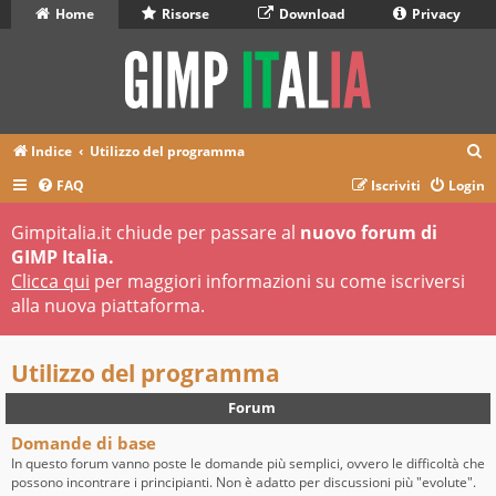
Home
Risorse
Download
Privacy
C
Indice
Utilizzo del programma
e
FAQ
Iscriviti
Login
r
Gimpitalia.it chiude per passare al
nuovo forum di
c
GIMP Italia.
a
Clicca qui
per maggiori informazioni su come iscriversi
alla nuova piattaforma.
Utilizzo del programma
Forum
Domande di base
In questo forum vanno poste le domande più semplici, ovvero le difficoltà che
possono incontrare i principianti. Non è adatto per discussioni più "evolute".