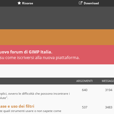
Risorse
Download
uovo forum di GIMP Italia.
su come iscriversi alla nuova piattaforma.
ARGOMENTI
MESSAGG
640
3194
ici, ovvero le difficoltà che possono incontrare i
olute".
se e uso dei filtri
537
3483
te quali strumenti usare o non sapete come