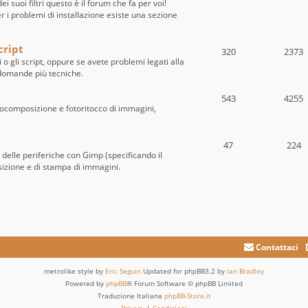
i suoi filtri questo è il forum che fa per voi!
per i problemi di installazione esiste una sezione
cript
320
2373
i o gli script, oppure se avete problemi legati alla
e domande più tecniche.
543
4255
tocomposizione e fotoritocco di immagini,
47
224
o delle periferiche con Gimp (specificando il
sizione e di stampa di immagini.
Contattaci
metrolike style by
Eric Seguin
Updated for phpBB3.2 by
Ian Bradley
Powered by
phpBB
® Forum Software © phpBB Limited
Traduzione Italiana
phpBB-Store.it