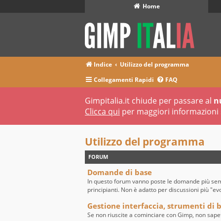
Home
Indice
Utilizzo del programma
Collegamenti Rapidi
FAQ
Gimpitalia.it chiude per passare al
n
Clicca qui
per maggiori informazioni 
Utilizzo del programma
FORUM
Domande di base
In questo forum vanno poste le domande più sempl
principianti. Non è adatto per discussioni più "ev
Gestione interfaccia, strumenti di ba
Se non riuscite a cominciare con Gimp, non sape