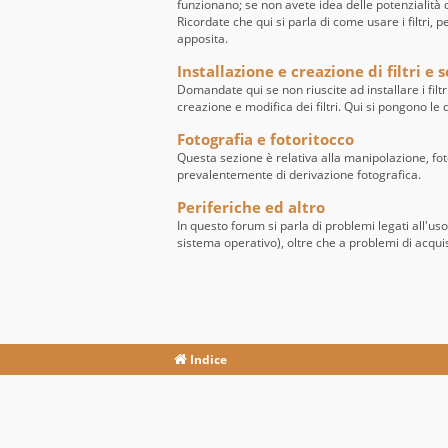
funzionano; se non avete idea delle potenzialità de
Ricordate che qui si parla di come usare i filtri, 
apposita.
Installazione e creazione di filtri e s
Domandate qui se non riuscite ad installare i filtr
creazione e modifica dei filtri. Qui si pongono l
Fotografia e fotoritocco
Questa sezione è relativa alla manipolazione, fo
prevalentemente di derivazione fotografica.
Periferiche ed altro
In questo forum si parla di problemi legati all'us
sistema operativo), oltre che a problemi di acqui
Indice