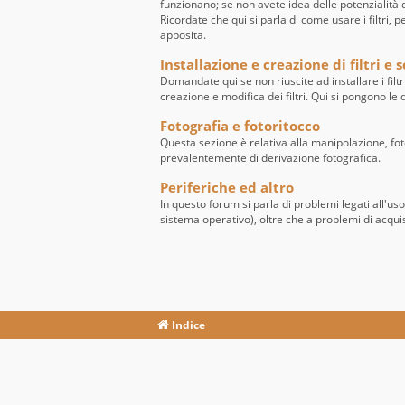
funzionano; se non avete idea delle potenzialità de
Ricordate che qui si parla di come usare i filtri, 
apposita.
Installazione e creazione di filtri e s
Domandate qui se non riuscite ad installare i filtr
creazione e modifica dei filtri. Qui si pongono l
Fotografia e fotoritocco
Questa sezione è relativa alla manipolazione, fo
prevalentemente di derivazione fotografica.
Periferiche ed altro
In questo forum si parla di problemi legati all'us
sistema operativo), oltre che a problemi di acqui
Indice