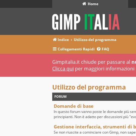
Home
Indice
Utilizzo del programma
Collegamenti Rapidi
FAQ
Gimpitalia.it chiude per passare al
n
Clicca qui
per maggiori informazioni 
Utilizzo del programma
FORUM
Domande di base
In questo forum vanno poste le domande più sempl
principianti. Non è adatto per discussioni più "ev
Gestione interfaccia, strumenti di ba
Se non riuscite a cominciare con Gimp, non sape