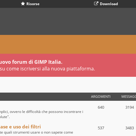
Risorse
Download
uovo forum di GIMP Italia.
su come iscriversi alla nuova piattaforma.
ARGOMENTI
MESSAGG
640
3194
ici, ovvero le difficoltà che possono incontrare i
olute".
se e uso dei filtri
537
3483
te quali strumenti usare o non sapete come