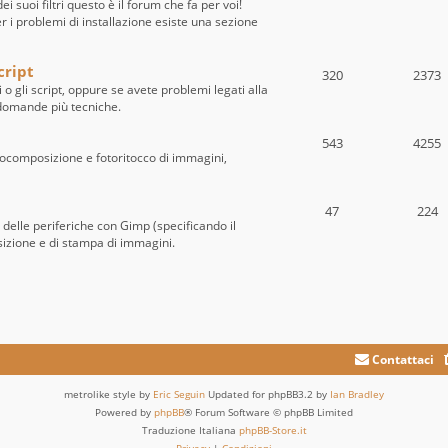
i suoi filtri questo è il forum che fa per voi!
per i problemi di installazione esiste una sezione
cript
320
2373
i o gli script, oppure se avete problemi legati alla
e domande più tecniche.
543
4255
tocomposizione e fotoritocco di immagini,
47
224
o delle periferiche con Gimp (specificando il
sizione e di stampa di immagini.
Contattaci
metrolike style by
Eric Seguin
Updated for phpBB3.2 by
Ian Bradley
Powered by
phpBB
® Forum Software © phpBB Limited
Traduzione Italiana
phpBB-Store.it