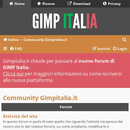
Home
Risorse
Download
Privacy
C
Indice
Community Gimpitalia.it
e
FAQ
Iscriviti
Login
r
Gimpitalia.it chiude per passare al
nuovo forum di
c
GIMP Italia.
a
Clicca qui
per maggiori informazioni su come iscriversi
alla nuova piattaforma.
Community Gimpitalia.it
Forum
Attività del sito
In questo forum si parla di tutto quello che riguarda l'attività intrapresa dal
nostro sito (e dal relativo forum), su come ampliarlo, modificarlo e