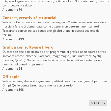
migliorarlo grazie ai vostri commenti, critiche e lodi. Non siate timidi, il vostro
contributo è prezioso!
Argomenti:
70
Contest, creatività e tutorial
Volete indire un contest o ne siete messaggeri? Volete far vedere cosa siete
riusciti a fare o vi domandate come ottenere un determinato risultato?
Trascinate con voi nella discussione gli altri utenti in questa sezione del
forum!
Argomenti:
499
Grafica con software libero
Questa sezione è dedicata ad altri programmi di grafica open source o free
software (come Inkscape, Sodipodi, Imagemagick, Dia, Autotrace, Synfig,
Blender, Qcad...). Non è da intendersi come un forum di supporto per uno
qualsiasi di questi programmi!
Argomenti:
241
Off-topic
Volete parlare, sfogarvi, segnalare qualsiasi cosa che non riguardi per forza
Gimp? Qui lo potete fare, naturalmente con criterio.
Argomenti:
308
VAI A