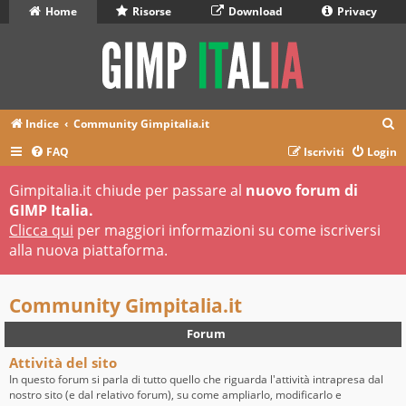
Home
Risorse
Download
Privacy
C
Indice
Community Gimpitalia.it
e
FAQ
Iscriviti
Login
r
Gimpitalia.it chiude per passare al
nuovo forum di
c
GIMP Italia.
a
Clicca qui
per maggiori informazioni su come iscriversi
alla nuova piattaforma.
Community Gimpitalia.it
Forum
Attività del sito
In questo forum si parla di tutto quello che riguarda l'attività intrapresa dal
nostro sito (e dal relativo forum), su come ampliarlo, modificarlo e