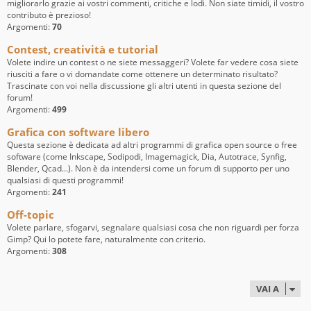
migliorarlo grazie ai vostri commenti, critiche e lodi. Non siate timidi, il vostro
contributo è prezioso!
Argomenti:
70
Contest, creatività e tutorial
Volete indire un contest o ne siete messaggeri? Volete far vedere cosa siete
riusciti a fare o vi domandate come ottenere un determinato risultato?
Trascinate con voi nella discussione gli altri utenti in questa sezione del
forum!
Argomenti:
499
Grafica con software libero
Questa sezione è dedicata ad altri programmi di grafica open source o free
software (come Inkscape, Sodipodi, Imagemagick, Dia, Autotrace, Synfig,
Blender, Qcad...). Non è da intendersi come un forum di supporto per uno
qualsiasi di questi programmi!
Argomenti:
241
Off-topic
Volete parlare, sfogarvi, segnalare qualsiasi cosa che non riguardi per forza
Gimp? Qui lo potete fare, naturalmente con criterio.
Argomenti:
308
VAI A