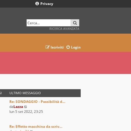
Privacy
CERCA
RICERCA AVANZATA
Iscriviti
Login
I
ULTIMO MESSAGGIO
Re: SONDAGGIO - Possibilità d…
V
da
Lazza
e
lun 5 set 2022, 23:25
d
i
u
Re: Effetto macchina da scriv…