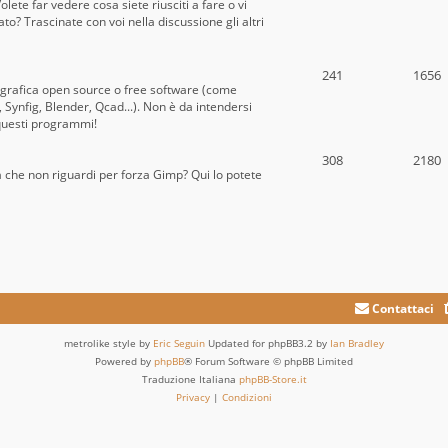
lete far vedere cosa siete riusciti a fare o vi
? Trascinate con voi nella discussione gli altri
241
1656
 grafica open source o free software (come
Synfig, Blender, Qcad...). Non è da intendersi
questi programmi!
308
2180
a che non riguardi per forza Gimp? Qui lo potete
Contattaci
metrolike style by
Eric Seguin
Updated for phpBB3.2 by
Ian Bradley
Powered by
phpBB
® Forum Software © phpBB Limited
Traduzione Italiana
phpBB-Store.it
Privacy
|
Condizioni