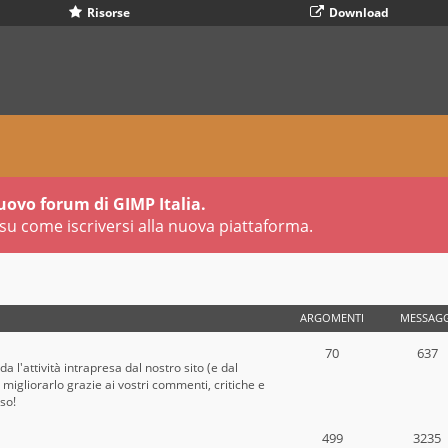
Risorse
Download
uovo forum di GIMP Italia.
su come iscriversi alla nuova piattaforma.
ARGOMENTI
MESSAGG
70
637
a l'attività intrapresa dal nostro sito (e dal
migliorarlo grazie ai vostri commenti, critiche e
oso!
499
3235