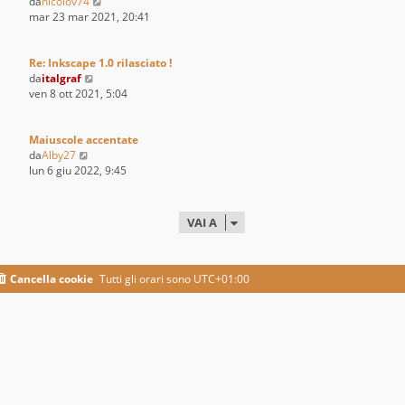
l
V
da
nicolov74
t
e
mar 23 mar 2021, 20:41
i
d
m
i
o
u
Re: Inkscape 1.0 rilasciato !
m
V
l
da
italgraf
e
e
t
ven 8 ott 2021, 5:04
s
d
i
s
i
m
a
u
o
Maiuscole accentate
g
V
l
m
da
Alby27
g
e
t
e
lun 6 giu 2022, 9:45
i
d
i
s
o
i
m
s
u
o
a
VAI A
l
m
g
t
e
g
i
s
i
m
s
o
Cancella cookie
Tutti gli orari sono
UTC+01:00
o
a
m
g
e
g
s
i
s
o
a
g
g