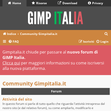
Home
Risorse
Download
Privacy
C
Indice
Community Gimpitalia.it
e
FAQ
Iscriviti
Login
r
Gimpitalia.it chiude per passare al
nuovo forum di
c
GIMP Italia.
a
Clicca qui
per maggiori informazioni su come iscriversi
alla nuova piattaforma.
Community Gimpitalia.it
Forum
Attività del sito
In questo forum si parla di tutto quello che riguarda l'attività intrapresa dal
nostro sito (e dal relativo forum), su come ampliarlo, modificarlo e