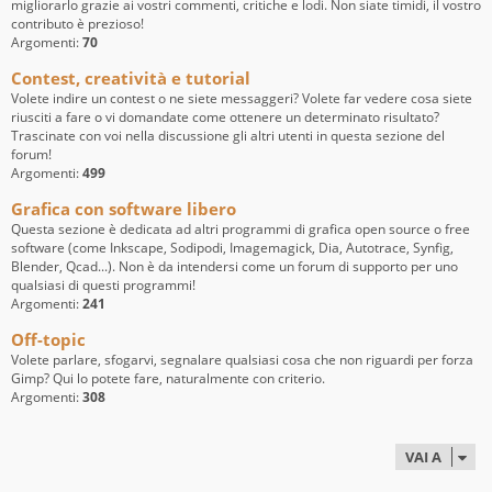
migliorarlo grazie ai vostri commenti, critiche e lodi. Non siate timidi, il vostro
contributo è prezioso!
Argomenti:
70
Contest, creatività e tutorial
Volete indire un contest o ne siete messaggeri? Volete far vedere cosa siete
riusciti a fare o vi domandate come ottenere un determinato risultato?
Trascinate con voi nella discussione gli altri utenti in questa sezione del
forum!
Argomenti:
499
Grafica con software libero
Questa sezione è dedicata ad altri programmi di grafica open source o free
software (come Inkscape, Sodipodi, Imagemagick, Dia, Autotrace, Synfig,
Blender, Qcad...). Non è da intendersi come un forum di supporto per uno
qualsiasi di questi programmi!
Argomenti:
241
Off-topic
Volete parlare, sfogarvi, segnalare qualsiasi cosa che non riguardi per forza
Gimp? Qui lo potete fare, naturalmente con criterio.
Argomenti:
308
VAI A