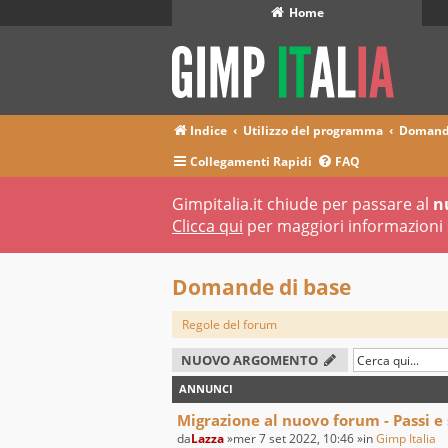
Home
Indice
Utilizzo del programma
Domande
Collegamenti Rapidi
FAQ
Gimpitalia.it chiude per passare al
n
Clicca qui
per maggiori informazioni 
Domande di base
Regole del forum
NUOVO ARGOMENTO
ANNUNCI
Migrazione al nuovo forum - Passi e
da
Lazza
»mer 7 set 2022, 10:46 »in
Gimp Italia