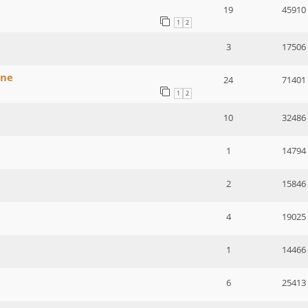
19
45910
1
2
3
17506
one
24
71401
1
2
10
32486
1
14794
2
15846
4
19025
1
14466
6
25413