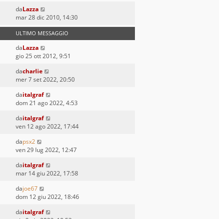
da
Lazza
mar 28 dic 2010, 14:30
ULTIMO MESSAGGIO
da
Lazza
gio 25 ott 2012, 9:51
da
charlie
mer 7 set 2022, 20:50
da
italgraf
dom 21 ago 2022, 4:53
da
italgraf
ven 12 ago 2022, 17:44
da
psx2
ven 29 lug 2022, 12:47
da
italgraf
mar 14 giu 2022, 17:58
da
joe67
dom 12 giu 2022, 18:46
da
italgraf