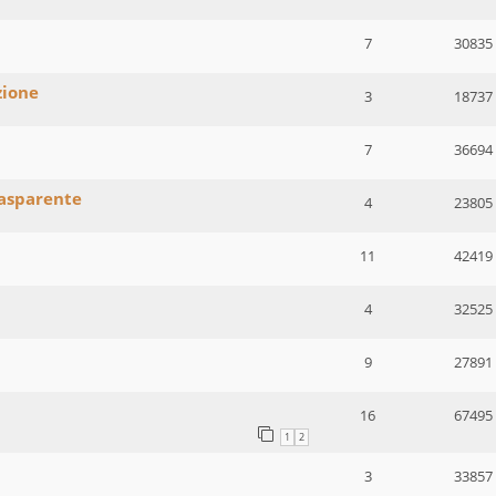
7
30835
zione
3
18737
7
36694
rasparente
4
23805
11
42419
4
32525
9
27891
16
67495
1
2
3
33857