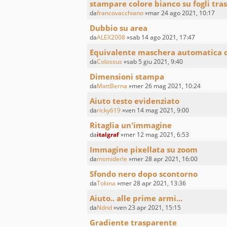
stampare colore bianco su fogli tra
da
francovacchiano
»mar 24 ago 2021, 10:17
Dubbio su area
da
ALEX2008
»sab 14 ago 2021, 17:47
Equivalente maschera automatica 
da
Colossus
»sab 5 giu 2021, 9:40
Dimensioni stampa
da
MattBerna
»mer 26 mag 2021, 10:24
Aiuto testo evidenziato
da
ricky619
»ven 14 mag 2021, 9:00
Ritaglia un'immagine
da
italgraf
»mer 12 mag 2021, 6:53
Immagine pixellata su zoom
da
msmiderle
»mer 28 apr 2021, 16:00
Sfondo nero dopo scontorno
da
Tokina
»mer 28 apr 2021, 13:36
Aiuto.. alle prime armi...
da
Ndnd
»ven 23 apr 2021, 15:15
Gradiente trasparente