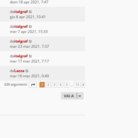
dom 18 apr 2021, 7:47
da
italgraf
gio 8 apr 2021, 10:41
da
italgraf
mer 7 apr 2021, 15:33
da
italgraf
mar 23 mar 2021, 7:37
da
italgraf
mer 17 mar 2021, 7:17
da
Lazza
mar 16 mar 2021, 0:49
639 argomenti
PAGINA
1
DI
13
…
1
2
3
4
5
13
PROSSIMO
VAI A