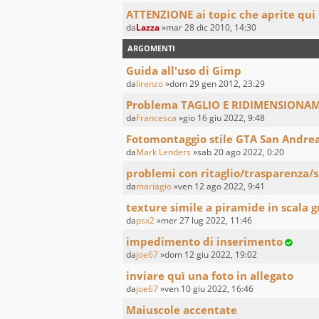
ATTENZIONE ai topic che aprite qui
da
Lazza
»mar 28 dic 2010, 14:30
ARGOMENTI
Guida all'uso di Gimp
da
lirenzo
»dom 29 gen 2012, 23:29
Problema TAGLIO E RIDIMENSIONA
da
Francesca
»gio 16 giu 2022, 9:48
Fotomontaggio stile GTA San Andre
da
Mark Lenders
»sab 20 ago 2022, 0:20
problemi con ritaglio/trasparenza/s
da
mariagio
»ven 12 ago 2022, 9:41
texture simile a piramide in scala gr
da
psx2
»mer 27 lug 2022, 11:46
impedimento di inserimento
da
joe67
»dom 12 giu 2022, 19:02
inviare quì una foto in allegato
da
joe67
»ven 10 giu 2022, 16:46
Maiuscole accentate