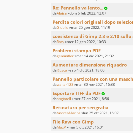
Re: Pennello va lento...
da
Alaisa
»dom 6 feb 2022, 12:07
Perdita colori originali dopo selezi
da
Giubilo
»mar 25 gen 2022, 11:19
coesistenza di Gimp 2.8 e 2.10 sullo
da
Rory
»mer 12 gen 2022, 10:33
Problemi stampa PDF
da
geminiflor
»mar 14 dic 2021, 21:32
Aumentare dimensione riquadro
da
Ricsca
»sab 4 dic 2021, 18:00
Pannello particolare con una masche
da
walter123
»mar 30 nov 2021, 16:38
Esportare TIFF da PDF
da
angiotell
»mer 27 ott 2021, 8:56
Retinatura per serigrafia
da
AndreaMarins
»lun 25 ott 2021, 16:07
File Raw con Gimp
da
MaxV
»mar 5 ott 2021, 16:01