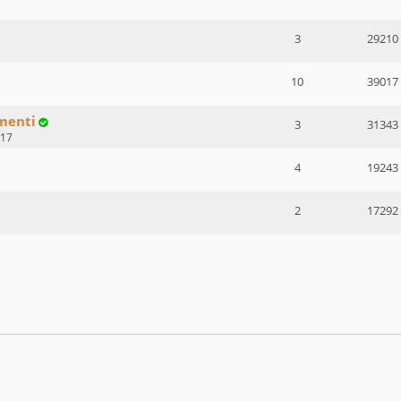
3
29210
10
39017
umenti
3
31343
:17
4
19243
2
17292