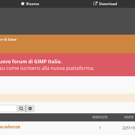
Risorse
Download
 di base
uovo forum di GIMP Italia.
su come iscriversi alla nuova piattaforma.
CERCA
RICERCA AVANZATA
RISPOSTE
VISITE
 scadenze
1
225115