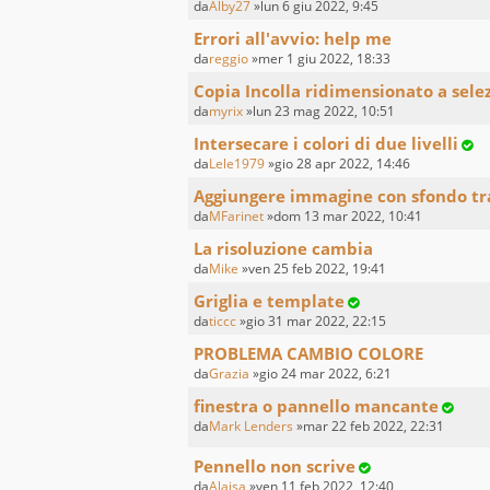
da
Alby27
»lun 6 giu 2022, 9:45
Errori all'avvio: help me
da
reggio
»mer 1 giu 2022, 18:33
Copia Incolla ridimensionato a sele
da
myrix
»lun 23 mag 2022, 10:51
Intersecare i colori di due livelli
da
Lele1979
»gio 28 apr 2022, 14:46
Aggiungere immagine con sfondo t
da
MFarinet
»dom 13 mar 2022, 10:41
La risoluzione cambia
da
Mike
»ven 25 feb 2022, 19:41
Griglia e template
da
ticcc
»gio 31 mar 2022, 22:15
PROBLEMA CAMBIO COLORE
da
Grazia
»gio 24 mar 2022, 6:21
finestra o pannello mancante
da
Mark Lenders
»mar 22 feb 2022, 22:31
Pennello non scrive
da
Alaisa
»ven 11 feb 2022, 12:40