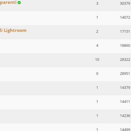
sparenti
3
30379
1
14072
di Lightroom
2
17151
4
18860
10
28322
0
28951
1
14379
1
14411
1
14236
1
14499