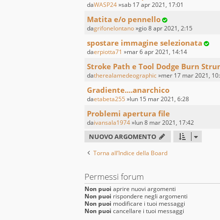
da
WASP24
»sab 17 apr 2021, 17:01
Matita e/o pennello
da
grifonelontano
»gio 8 apr 2021, 2:15
spostare immagine selezionata
da
erpiotta71
»mar 6 apr 2021, 14:14
Stroke Path e Tool Dodge Burn Str
da
therealamedeographic
»mer 17 mar 2021, 10
Gradiente....anarchico
da
etabeta255
»lun 15 mar 2021, 6:28
Problemi apertura file
da
ivansala1974
»lun 8 mar 2021, 17:42
NUOVO ARGOMENTO
Torna all’Indice della Board
Permessi forum
Non puoi
aprire nuovi argomenti
Non puoi
rispondere negli argomenti
Non puoi
modificare i tuoi messaggi
Non puoi
cancellare i tuoi messaggi