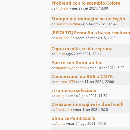
Problemi con lo scambio Colore
da
Michela
»mer 29 set 2021, 13:00
Stampa più immagini su un foglio
da
Domenico2004
»gio 14 ott 2021, 15:42
[RISOLTO] Pennello a bassa risoluzi
da
sergiopal65
»dom 15 mar 2015, 10:09
Copia incolla, scala e sgrana
da
Alaisa
»gio 2 set 2021, 12:11
Aprire con Gimp un file
da
sigourneyanderson
»mar 14 set 2021, 5:20
Conversione da RGB a CMYK
da
Matteo1978
»sab 11 set 2021, 22:00
strumento selezione
da
setegiba
»sab 2 gen 2021, 11:39
Divisione immagine in due livelli
da
Chenzoart
»mer 1 set 2021, 5:20
Gimp vs Paint tool 6
da
Alaisa
»mar 24 ago 2021, 17:16