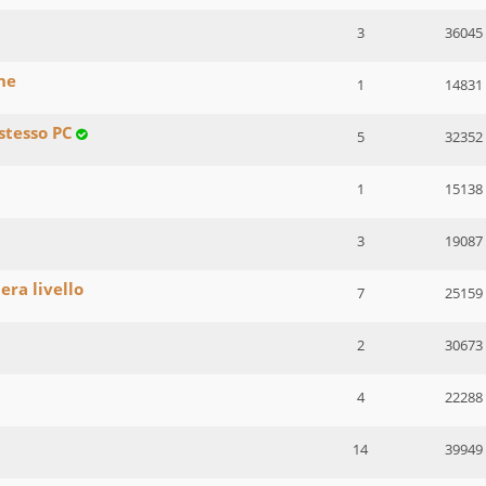
3
36045
one
1
14831
 stesso PC
5
32352
1
15138
3
19087
ra livello
7
25159
2
30673
4
22288
14
39949