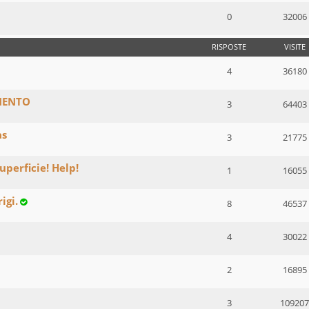
0
32006
RISPOSTE
VISITE
4
36180
MENTO
3
64403
as
3
21775
uperficie! Help!
1
16055
igi.
8
46537
4
30022
2
16895
3
109207