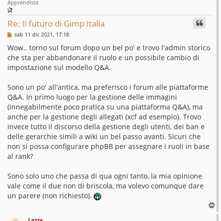
Apprendista
Re: Il futuro di Gimp Italia
M
sab 11 dic 2021, 17:18
e
s
Wow.. torno sul forum dopo un bel po' e trovo l'admin storico
s
che sta per abbandonare il ruolo e un possibile cambio di
a
g
impostazione sul modello Q&A.
g
i
o
Sono un po' all'antica, ma preferisco i forum alle piattaforme
Q&A. In primo luogo per la gestione delle immagini
(innegabilmente poco pratica su una piattaforma Q&A), ma
anche per la gestione degli allegati (xcf ad esempio). Trovo
invece tutto il discorso della gestione degli utenti, dei ban e
delle gerarchie simili a wiki un bel passo avanti. Sicuri che
non si possa configurare phpBB per assegnare i ruoli in base
al rank?
Sono solo uno che passa di qua ogni tanto, la mia opinione
vale come il due non di briscola, ma volevo comunque dare
un parere (non richiesto).
T
o
Lazza