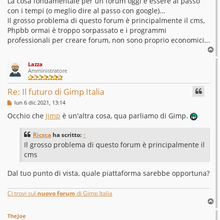
La cosa fondamentale per un forum oggi è essere al passo
con i tempi (o meglio dire al passo con google)...
Il grosso problema di questo forum è principalmente il cms,
Phpbb ormai è troppo sorpassato e i programmi
professionali per creare forum, non sono proprio economici...
T
o
Lazza
p
Amministratore
Re: Il futuro di Gimp Italia
M
lun 6 dic 2021, 13:14
e
s
Occhio che
Jimp
è un'altra cosa, qua parliamo di Gimp.
s
a
g
Ricsca
ha scritto:
↑
g
Il grosso problema di questo forum è principalmente il
i
o
cms
Dal tuo punto di vista, quale piattaforma sarebbe opportuna?
Ci trovi sul
nuovo forum
di Gimp Italia
T
o
TheJoe
p