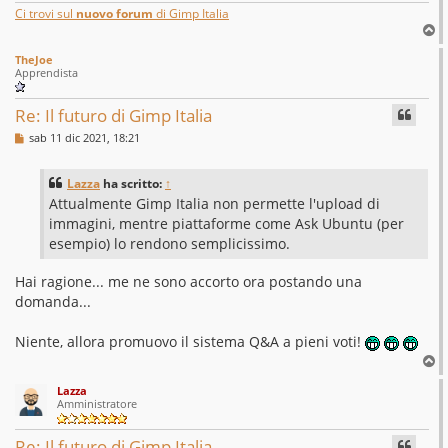
Ci trovi sul
nuovo forum
di Gimp Italia
T
o
TheJoe
p
Apprendista
Re: Il futuro di Gimp Italia
M
sab 11 dic 2021, 18:21
e
s
s
Lazza
ha scritto:
↑
a
g
Attualmente Gimp Italia non permette l'upload di
g
immagini, mentre piattaforme come Ask Ubuntu (per
i
o
esempio) lo rendono semplicissimo.
Hai ragione... me ne sono accorto ora postando una
domanda...
Niente, allora promuovo il sistema Q&A a pieni voti!
T
o
Lazza
p
Amministratore
Re: Il futuro di Gimp Italia