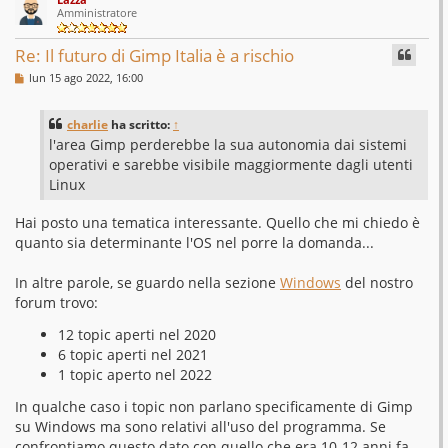
p
Amministratore
Re: Il futuro di Gimp Italia è a rischio
M
lun 15 ago 2022, 16:00
e
s
s
charlie
ha scritto:
↑
a
g
l'area Gimp perderebbe la sua autonomia dai sistemi
g
operativi e sarebbe visibile maggiormente dagli utenti
i
o
Linux
Hai posto una tematica interessante. Quello che mi chiedo è
quanto sia determinante l'OS nel porre la domanda...
In altre parole, se guardo nella sezione
Windows
del nostro
forum trovo:
12 topic aperti nel 2020
6 topic aperti nel 2021
1 topic aperto nel 2022
In qualche caso i topic non parlano specificamente di Gimp
su Windows ma sono relativi all'uso del programma. Se
confrontiamo questo dato con quello che era 10-12 anni fa,