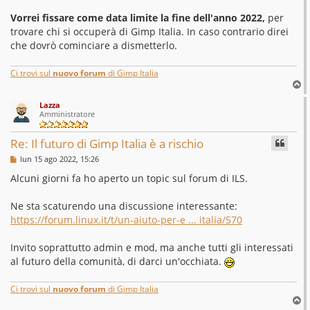
Vorrei fissare come data limite la fine dell'anno 2022,
per
trovare chi si occuperà di Gimp Italia. In caso contrario direi
che dovrò cominciare a dismetterlo.
Ci trovi sul
nuovo forum
di Gimp Italia
T
o
Lazza
p
Amministratore
Re: Il futuro di Gimp Italia è a rischio
M
lun 15 ago 2022, 15:26
e
s
Alcuni giorni fa ho aperto un topic sul forum di ILS.
s
a
g
Ne sta scaturendo una discussione interessante:
g
https://forum.linux.it/t/un-aiuto-per-e ... italia/570
i
o
Invito soprattutto admin e mod, ma anche tutti gli interessati
al futuro della comunità, di darci un'occhiata.
Ci trovi sul
nuovo forum
di Gimp Italia
T