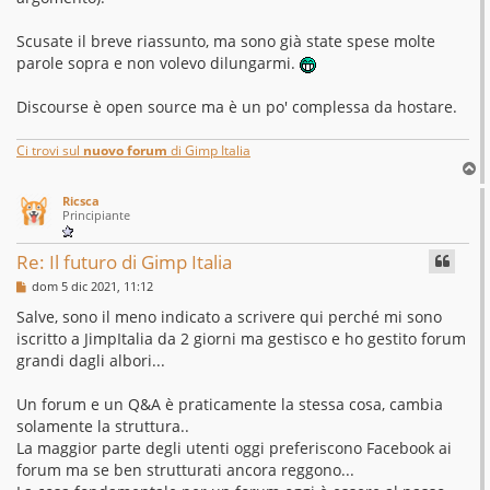
Scusate il breve riassunto, ma sono già state spese molte
parole sopra e non volevo dilungarmi.
Discourse è open source ma è un po' complessa da hostare.
Ci trovi sul
nuovo forum
di Gimp Italia
T
o
Ricsca
p
Principiante
Re: Il futuro di Gimp Italia
M
dom 5 dic 2021, 11:12
e
s
Salve, sono il meno indicato a scrivere qui perché mi sono
s
iscritto a JimpItalia da 2 giorni ma gestisco e ho gestito forum
a
g
grandi dagli albori...
g
i
o
Un forum e un Q&A è praticamente la stessa cosa, cambia
solamente la struttura..
La maggior parte degli utenti oggi preferiscono Facebook ai
forum ma se ben strutturati ancora reggono...