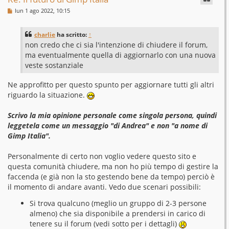
M
lun 1 ago 2022, 10:15
e
s
s
charlie
ha scritto:
↑
a
g
non credo che ci sia l'intenzione di chiudere il forum,
g
ma eventualmente quella di aggiornarlo con una nuova
i
o
veste sostanziale
Ne approfitto per questo spunto per aggiornare tutti gli altri
riguardo la situazione.
Scrivo la mia opinione personale come singola persona, quindi
leggetela come un messaggio "di Andrea" e non "a nome di
Gimp Italia".
Personalmente di certo non voglio vedere questo sito e
questa comunità chiudere, ma non ho più tempo di gestire la
faccenda (e già non la sto gestendo bene da tempo) perciò è
il momento di andare avanti. Vedo due scenari possibili:
Si trova qualcuno (meglio un gruppo di 2-3 persone
almeno) che sia disponibile a prendersi in carico di
tenere su il forum (vedi sotto per i dettagli)