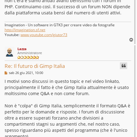
non c'era e siamo andati avanti benissimo con i forum in
a
g
PHP. Continuiamo così. Il successo di un forum NON dipende
g
dalla piattaforma usata bensì dal numero di utenti attivi.
i
o
Imagination - Un software in GTK3 per creare video da fotografie
http://imagination.sf.net
Youtube:
www.youtube.com/giutor73
T
o
Lazza
p
Amministratore
Re: Il futuro di Gimp Italia
M
sab 26 giu 2021, 10:00
e
s
I motivi sono discussi in questo topic e nel video linkato,
s
principalmente il fatto è che Gimp Italia attualmente è usato
a
g
moltissimo come Q&A e non come forum.
g
i
o
Non è "colpa" di Gimp Italia, semplicemente il formato Q&A è
perfetto per le domande e risposte. I forum di discussione
oltre a essere superati forzano anche divisioni a
compartimenti stagni su argomenti che, nel nostro caso,
spesso riguardano più aspetti del programma (che è l'unico
argomento).