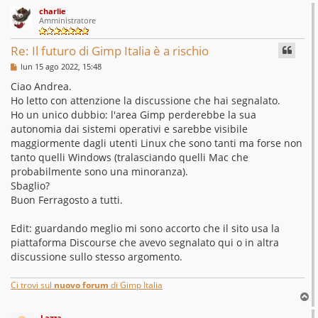
o
charlie
p
Amministratore
Re: Il futuro di Gimp Italia è a rischio
M
lun 15 ago 2022, 15:48
e
s
Ciao Andrea.
s
Ho letto con attenzione la discussione che hai segnalato.
a
g
Ho un unico dubbio: l'area Gimp perderebbe la sua
g
autonomia dai sistemi operativi e sarebbe visibile
i
o
maggiormente dagli utenti Linux che sono tanti ma forse non
tanto quelli Windows (tralasciando quelli Mac che
probabilmente sono una minoranza).
Sbaglio?
Buon Ferragosto a tutti.
Edit: guardando meglio mi sono accorto che il sito usa la
piattaforma Discourse che avevo segnalato qui o in altra
discussione sullo stesso argomento.
Ci trovi sul
nuovo forum
di Gimp Italia
T
o
Lazza