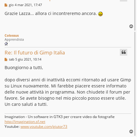
M
gio 4 mar 2021, 17:47
e
s
Grazie Lazza... allora ci incontreremo ancora.
s
a
g
T
g
o
i
Colossus
p
o
Apprendista
Re: Il futuro di Gimp Italia
M
sab 5 giu 2021, 10:14
e
s
Buongiorno a tutti,
s
a
g
dopo diversi anni di inattività eccomi ritornato ad usare Gimp
g
su Linux nuovamente. Mi farebbe piacere essere informato
i
o
delle nuove attività in programma. Non chiudete il forum per
favore. Se avete bisogno nel mio piccolo posso essere utile.
Un caro saluti a tutti.
Imagination - Un software in GTK3 per creare video da fotografie
http://imagination.sf.net
Youtube:
www.youtube.com/giutor73
T
o