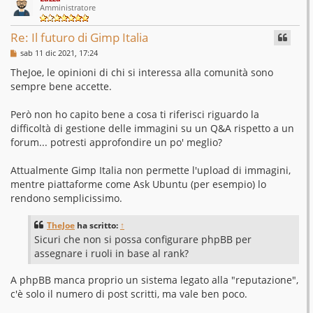
p
Amministratore
Re: Il futuro di Gimp Italia
M
sab 11 dic 2021, 17:24
e
s
TheJoe, le opinioni di chi si interessa alla comunità sono
s
sempre bene accette.
a
g
g
Però non ho capito bene a cosa ti riferisci riguardo la
i
o
difficoltà di gestione delle immagini su un Q&A rispetto a un
forum... potresti approfondire un po' meglio?
Attualmente Gimp Italia non permette l'upload di immagini,
mentre piattaforme come Ask Ubuntu (per esempio) lo
rendono semplicissimo.
TheJoe
ha scritto:
↑
Sicuri che non si possa configurare phpBB per
assegnare i ruoli in base al rank?
A phpBB manca proprio un sistema legato alla "reputazione",
c'è solo il numero di post scritti, ma vale ben poco.