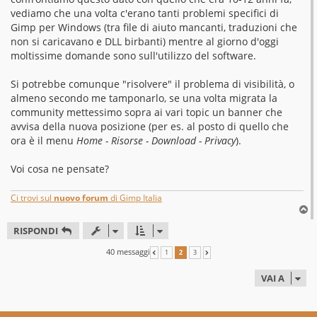
vediamo che una volta c'erano tanti problemi specifici di
Gimp per Windows (tra file di aiuto mancanti, traduzioni che
non si caricavano e DLL birbanti) mentre al giorno d'oggi
moltissime domande sono sull'utilizzo del software.
Si potrebbe comunque "risolvere" il problema di visibilità, o
almeno secondo me tamponarlo, se una volta migrata la
community mettessimo sopra ai vari topic un banner che
avvisa della nuova posizione (per es. al posto di quello che
ora è il menu
Home - Risorse - Download - Privacy
).
Voi cosa ne pensate?
Ci trovi sul
nuovo forum
di Gimp Italia
T
o
RISPONDI
p
40 messaggi
1
2
3
PRECEDENTE
PROSSIMO
VAI A