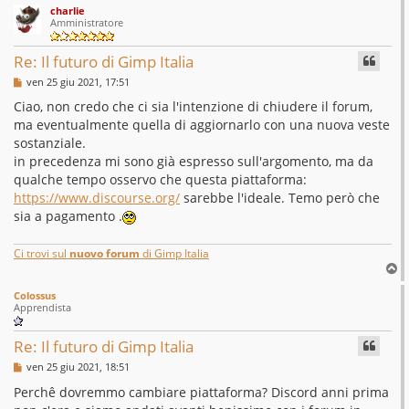
charlie
p
Amministratore
Re: Il futuro di Gimp Italia
M
ven 25 giu 2021, 17:51
e
s
Ciao, non credo che ci sia l'intenzione di chiudere il forum,
s
ma eventualmente quella di aggiornarlo con una nuova veste
a
g
sostanziale.
g
in precedenza mi sono già espresso sull'argomento, ma da
i
o
qualche tempo osservo che questa piattaforma:
https://www.discourse.org/
sarebbe l'ideale. Temo però che
sia a pagamento .
Ci trovi sul
nuovo forum
di Gimp Italia
T
o
Colossus
p
Apprendista
Re: Il futuro di Gimp Italia
M
ven 25 giu 2021, 18:51
e
s
Perchê dovremmo cambiare piattaforma? Discord anni prima
s