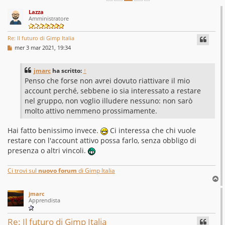
Lazza
Amministratore
Re: Il futuro di Gimp Italia
M
mer 3 mar 2021, 19:34
e
s
s
jmarc
ha scritto:
↑
a
g
Penso che forse non avrei dovuto riattivare il mio
g
account perché, sebbene io sia interessato a restare
i
o
nel gruppo, non voglio illudere nessuno: non sarò
molto attivo nemmeno prossimamente.
Hai fatto benissimo invece.
Ci interessa che chi vuole
restare con l'account attivo possa farlo, senza obbligo di
presenza o altri vincoli.
Ci trovi sul
nuovo forum
di Gimp Italia
T
o
jmarc
p
Apprendista
Re: Il futuro di Gimp Italia