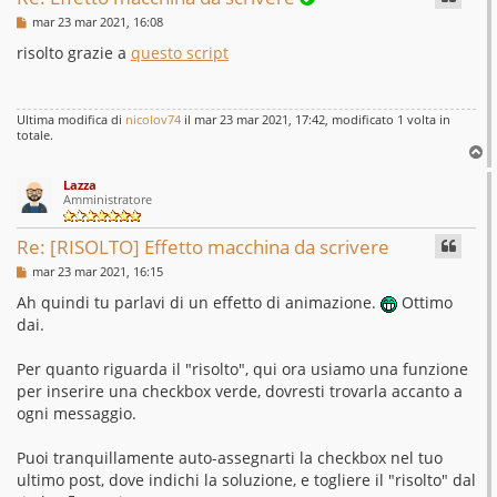
M
mar 23 mar 2021, 16:08
e
s
risolto grazie a
questo script
s
a
g
g
Ultima modifica di
nicolov74
il mar 23 mar 2021, 17:42, modificato 1 volta in
i
totale.
o
T
o
Lazza
p
Amministratore
Re: [RISOLTO] Effetto macchina da scrivere
M
mar 23 mar 2021, 16:15
e
s
Ah quindi tu parlavi di un effetto di animazione.
Ottimo
s
dai.
a
g
g
Per quanto riguarda il "risolto", qui ora usiamo una funzione
i
o
per inserire una checkbox verde, dovresti trovarla accanto a
ogni messaggio.
Puoi tranquillamente auto-assegnarti la checkbox nel tuo
ultimo post, dove indichi la soluzione, e togliere il "risolto" dal