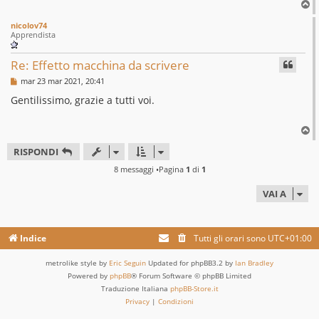
o
T
o
nicolov74
p
Apprendista
Re: Effetto macchina da scrivere
M
mar 23 mar 2021, 20:41
e
s
Gentilissimo, grazie a tutti voi.
s
a
g
T
g
o
i
RISPONDI
p
o
8 messaggi •Pagina
1
di
1
VAI A
Indice
Tutti gli orari sono
UTC+01:00
metrolike style by
Eric Seguin
Updated for phpBB3.2 by
Ian Bradley
Powered by
phpBB
® Forum Software © phpBB Limited
Traduzione Italiana
phpBB-Store.it
Privacy
|
Condizioni