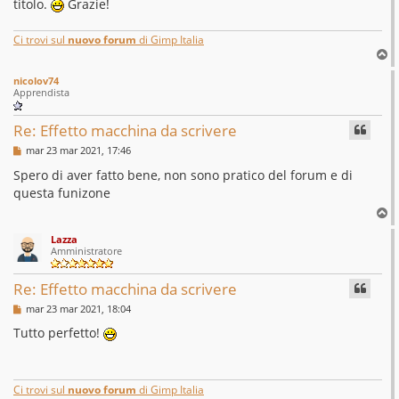
titolo.
Grazie!
Ci trovi sul
nuovo forum
di Gimp Italia
T
o
nicolov74
p
Apprendista
Re: Effetto macchina da scrivere
M
mar 23 mar 2021, 17:46
e
s
Spero di aver fatto bene, non sono pratico del forum e di
s
questa funizone
a
g
T
g
o
i
Lazza
p
o
Amministratore
Re: Effetto macchina da scrivere
M
mar 23 mar 2021, 18:04
e
s
Tutto perfetto!
s
a
g
g
i
Ci trovi sul
nuovo forum
di Gimp Italia