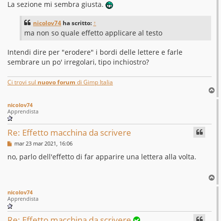
s
La sezione mi sembra giusta.
s
a
g
nicolov74
ha scritto:
↑
g
ma non so quale effetto applicare al testo
i
o
Intendi dire per "erodere" i bordi delle lettere e farle
sembrare un po' irregolari, tipo inchiostro?
Ci trovi sul
nuovo forum
di Gimp Italia
T
o
nicolov74
p
Apprendista
Re: Effetto macchina da scrivere
M
mar 23 mar 2021, 16:06
e
s
no, parlo dell'effetto di far apparire una lettera alla volta.
s
a
g
T
g
o
i
nicolov74
p
o
Apprendista
Re: Effetto macchina da scrivere