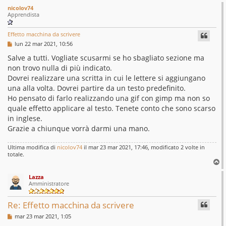
c
nicolov74
i
Apprendista
s
Effetto macchina da scrivere
s
M
lun 22 mar 2021, 10:56
e
o
s
Salve a tutti. Vogliate scusarmi se ho sbagliato sezione ma
s
non trovo nulla di più indicato.
l
a
g
Dovrei realizzare una scritta in cui le lettere si aggiungano
v
g
una alla volta. Dovrei partire da un testo predefinito.
i
e
o
Ho pensato di farlo realizzando una gif con gimp ma non so
quale effetto applicare al testo. Tenete conto che sono scarso
d
in inglese.
Grazie a chiunque vorrà darmi una mano.
Ultima modifica di
nicolov74
il mar 23 mar 2021, 17:46, modificato 2 volte in
totale.
T
o
Lazza
p
Amministratore
Re: Effetto macchina da scrivere
M
mar 23 mar 2021, 1:05
e