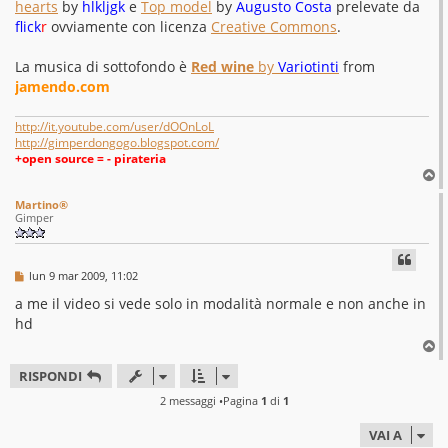
hearts
by
hlkljgk
e
Top model
by
Augusto Costa
prelevate da
flick
r
ovviamente con licenza
Creative Commons
.
La musica di sottofondo è
Red wine
by
Variotinti
from
jamendo.com
http://it.youtube.com/user/dOOnLoL
http://gimperdongogo.blogspot.com/
+open source = - pirateria
T
o
Martino®
p
Gimper
M
lun 9 mar 2009, 11:02
e
s
a me il video si vede solo in modalità normale e non anche in
s
hd
a
g
T
g
o
i
RISPONDI
p
o
2 messaggi •Pagina
1
di
1
VAI A