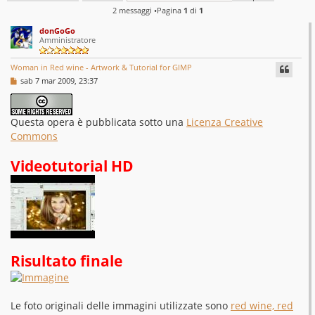
2 messaggi •Pagina
1
di
1
donGoGo
Amministratore
Woman in Red wine - Artwork & Tutorial for GIMP
M
sab 7 mar 2009, 23:37
e
s
s
a
Questa opera è pubblicata sotto una
Licenza Creative
g
Commons
g
i
o
Videotutorial HD
Risultato finale
Le foto originali delle immagini utilizzate sono
red wine, red