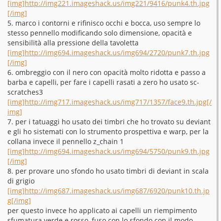
[img]http://img221.imageshack.us/img221/9416/punk4.th.jpg
[/img]
5. marco i contorni e rifinisco occhi e bocca, uso sempre lo
stesso pennello modificando solo dimensione, opacità e
sensibilità alla pressione della tavoletta
[img]http://img694.imageshack.us/img694/2720/punk7.th.jpg
[/img]
6. ombreggio con il nero con opacità molto ridotta e passo a
barba e capelli, per fare i capelli rasati a zero ho usato sc-
scratches3
[img]http://img717.imageshack.us/img717/1357/face9.th.jpg[/
img]
7. per i tatuaggi ho usato dei timbri che ho trovato su deviant
e gli ho sistemati con lo strumento prospettiva e warp, per la
collana invece il pennello z_chain 1
[img]http://img694.imageshack.us/img694/5750/punk9.th.jpg
[/img]
8. per provare uno sfondo ho usato timbri di deviant in scala
di grigio
[img]http://img687.imageshack.us/img687/6920/punk10.th.jp
g[/img]
per questo invece ho applicato ai capelli un riempimento
sfumatura verde e rosso, fuso con lo sfondo con il modo