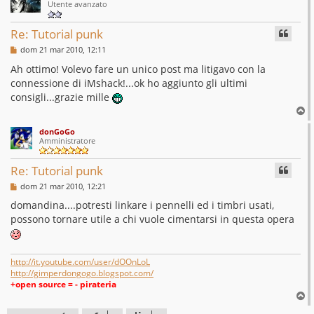
Utente avanzato
Re: Tutorial punk
M
dom 21 mar 2010, 12:11
e
s
Ah ottimo! Volevo fare un unico post ma litigavo con la
s
connessione di iMshack!...ok ho aggiunto gli ultimi
a
g
consigli...grazie mille
g
T
i
o
o
donGoGo
p
Amministratore
Re: Tutorial punk
M
dom 21 mar 2010, 12:21
e
s
domandina....potresti linkare i pennelli ed i timbri usati,
s
possono tornare utile a chi vuole cimentarsi in questa opera
a
g
g
i
o
http://it.youtube.com/user/dOOnLoL
http://gimperdongogo.blogspot.com/
+open source = - pirateria
T
o