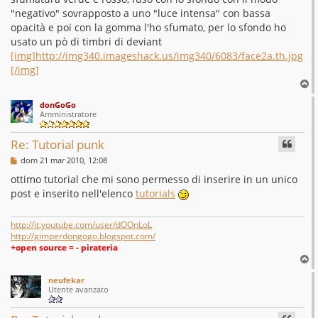
"negativo" sovrapposto a uno "luce intensa" con bassa
opacità e poi con la gomma l'ho sfumato, per lo sfondo ho
usato un pò di timbri di deviant
[img]http://img340.imageshack.us/img340/6083/face2a.th.jpg
[/img]
T
o
donGoGo
p
Amministratore
Re: Tutorial punk
M
dom 21 mar 2010, 12:08
e
s
ottimo tutorial che mi sono permesso di inserire in un unico
s
post e inserito nell'elenco
tutorials
a
g
g
i
http://it.youtube.com/user/dOOnLoL
o
http://gimperdongogo.blogspot.com/
+open source = - pirateria
T
o
neufekar
p
Utente avanzato