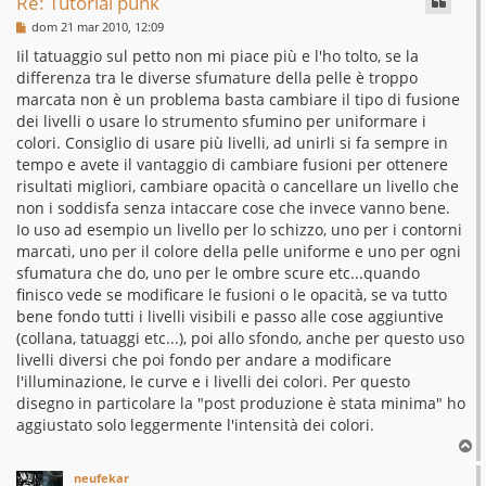
Re: Tutorial punk
M
dom 21 mar 2010, 12:09
e
s
Iil tatuaggio sul petto non mi piace più e l'ho tolto, se la
s
differenza tra le diverse sfumature della pelle è troppo
a
g
marcata non è un problema basta cambiare il tipo di fusione
g
dei livelli o usare lo strumento sfumino per uniformare i
i
o
colori. Consiglio di usare più livelli, ad unirli si fa sempre in
tempo e avete il vantaggio di cambiare fusioni per ottenere
risultati migliori, cambiare opacità o cancellare un livello che
non i soddisfa senza intaccare cose che invece vanno bene.
Io uso ad esempio un livello per lo schizzo, uno per i contorni
marcati, uno per il colore della pelle uniforme e uno per ogni
sfumatura che do, uno per le ombre scure etc...quando
finisco vede se modificare le fusioni o le opacità, se va tutto
bene fondo tutti i livelli visibili e passo alle cose aggiuntive
(collana, tatuaggi etc...), poi allo sfondo, anche per questo uso
livelli diversi che poi fondo per andare a modificare
l'illuminazione, le curve e i livelli dei colori. Per questo
disegno in particolare la "post produzione è stata minima" ho
aggiustato solo leggermente l'intensità dei colori.
T
o
neufekar
p