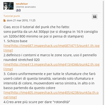
neufekar
Utente avanzato
Tutorial punk
M
dom 21 mar 2010, 11:25
e
s
Ciao, ecco il tutorial del punk che ho fatto:
s
sono partita da un A4 300ppi (se si disegna in 16:9 consiglio
a
g
un 3200x1800 minimo se poi si pensa di stampare)
g
1. Schizzo base
i
o
[img]http://img687.imageshack.us/img687/4715/punk1.th.jpg
[/img]
2.definisco i contorni e marco le zone scure, uso il pennello
rounded stretched 020
[img]http://img413.imageshack.us/img413/4346/punk2.th.jpg
[/img]
3. Coloro uniformemente e per tutte le sfumature che farò
userò colori di questa tonalità, variando solo sfumatura e
intensità di colore, muovendomi verso sinistra, in alto o in
basso partendo da questo colore
[img]http://img405.imageshack.us/img405/4238/punk3a.th.p
ng[/img]
4.Creo aree più scure per dare "rotondità"