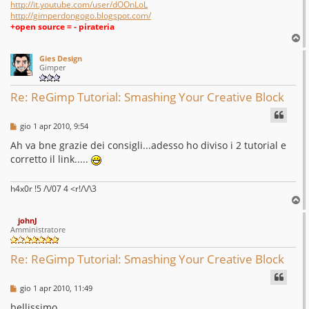
http://it.youtube.com/user/dOOnLoL
http://gimperdongogo.blogspot.com/
+open source = - pirateria
T
o
Gies Design
p
Gimper
Re: ReGimp Tutorial: Smashing Your Creative Block
M
gio 1 apr 2010, 9:54
e
s
Ah va bne grazie dei consigli...adesso ho diviso i 2 tutorial e
s
corretto il link.....
a
g
g
i
h4x0r !5 /\/07 4 <r!/\/\3
o
T
o
johnJ
p
Amministratore
Re: ReGimp Tutorial: Smashing Your Creative Block
M
gio 1 apr 2010, 11:49
e
s
bellissimo