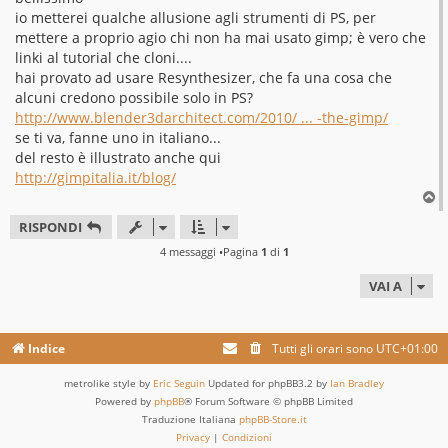
s
io metterei qualche allusione agli strumenti di PS, per
a
g
mettere a proprio agio chi non ha mai usato gimp; è vero che
g
linki al tutorial che cloni....
i
o
hai provato ad usare Resynthesizer, che fa una cosa che
alcuni credono possibile solo in PS?
http://www.blender3darchitect.com/2010/ ... -the-gimp/
se ti va, fanne uno in italiano...
del resto è illustrato anche qui
http://gimpitalia.it/blog/
T
o
RISPONDI
p
4 messaggi •Pagina
1
di
1
VAI A
Indice
Tutti gli orari sono
UTC+01:00
metrolike style by
Eric Seguin
Updated for phpBB3.2 by
Ian Bradley
Powered by
phpBB
® Forum Software © phpBB Limited
Traduzione Italiana
phpBB-Store.it
Privacy
|
Condizioni