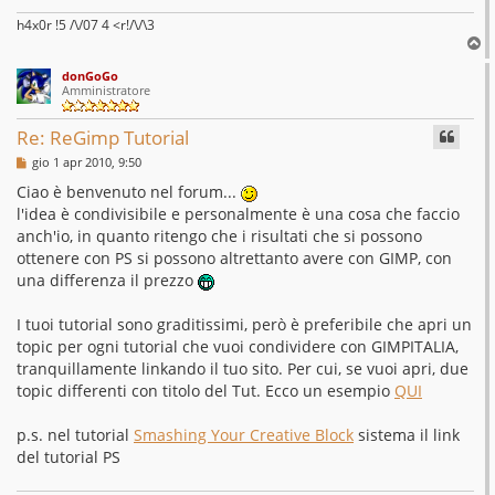
h4x0r !5 /\/07 4 <r!/\/\3
T
o
donGoGo
p
Amministratore
Re: ReGimp Tutorial
M
gio 1 apr 2010, 9:50
e
s
Ciao è benvenuto nel forum...
s
l'idea è condivisibile e personalmente è una cosa che faccio
a
g
anch'io, in quanto ritengo che i risultati che si possono
g
ottenere con PS si possono altrettanto avere con GIMP, con
i
o
una differenza il prezzo
I tuoi tutorial sono graditissimi, però è preferibile che apri un
topic per ogni tutorial che vuoi condividere con GIMPITALIA,
tranquillamente linkando il tuo sito. Per cui, se vuoi apri, due
topic differenti con titolo del Tut. Ecco un esempio
QUI
p.s. nel tutorial
Smashing Your Creative Block
sistema il link
del tutorial PS