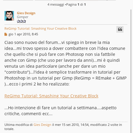
4 messaggi •Pagina
1
di
1
Gies Design
Gimper
ReGimp Tutorial: Smashing Your Creative Block
M
gio 1 apr 2010, 8:45
e
s
Ciao sono nuovo del forum...vi spiego in breve la mia
s
idea...mi trovo spesso a dover combattere con l'idea comune
a
g
che quello che si può fare con Photosop non sia fattbile
g
anche con Gimp (che uso per lavoro da anni)...mi è quindi
i
o
venuta un idea particolare (anche per dare un mio
"contributo")...l'idea è semplice trasformare in tutorial per
Photoshop in un tutorial per Gimp (ReGimp = REmake + GIMP
)...ecco i primi 2 ke ho realizzato:
ReGimp Tutorial: Smashing Your Creative Block
...Ho intenzione di fare un tutorial a settimana....aspetto
critiche, commenti ecc...
Ultima modifica di
Gies Design
il mer 15 set 2010, 14:54, modificato 2 volte in
totale.