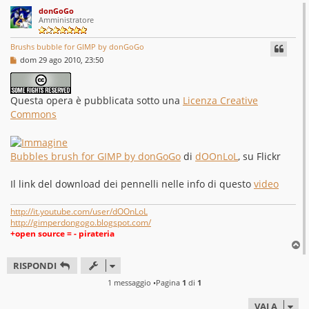
donGoGo
Amministratore
Brushs bubble for GIMP by donGoGo
M
dom 29 ago 2010, 23:50
e
s
s
a
Questa opera è pubblicata sotto una
Licenza Creative
g
Commons
g
i
o
Bubbles brush for GIMP by donGoGo
di
dOOnLoL
, su Flickr
Il link del download dei pennelli nelle info di questo
video
http://it.youtube.com/user/dOOnLoL
http://gimperdongogo.blogspot.com/
+open source = - pirateria
T
o
RISPONDI
p
1 messaggio •Pagina
1
di
1
VAI A