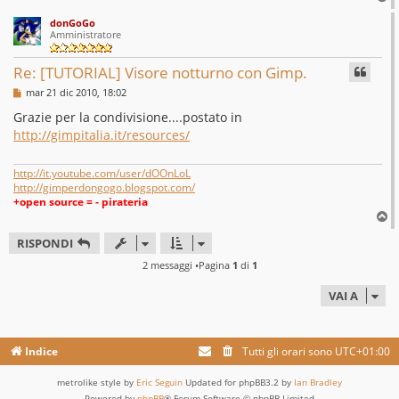
o
donGoGo
p
Amministratore
Re: [TUTORIAL] Visore notturno con Gimp.
M
mar 21 dic 2010, 18:02
e
s
Grazie per la condivisione....postato in
s
http://gimpitalia.it/resources/
a
g
g
i
http://it.youtube.com/user/dOOnLoL
o
http://gimperdongogo.blogspot.com/
+open source = - pirateria
T
o
RISPONDI
p
2 messaggi •Pagina
1
di
1
VAI A
Indice
Tutti gli orari sono
UTC+01:00
metrolike style by
Eric Seguin
Updated for phpBB3.2 by
Ian Bradley
Powered by
phpBB
® Forum Software © phpBB Limited