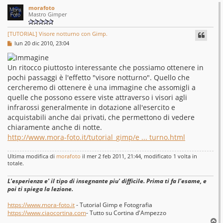
morafoto
Mastro Gimper
[TUTORIAL] Visore notturno con Gimp.
M
lun 20 dic 2010, 23:04
e
s
s
Un ritocco piuttosto interessante che possiamo ottenere in
a
g
pochi passaggi è l'effetto "visore notturno". Quello che
g
cercheremo di ottenere è una immagine che assomigli a
i
o
quelle che possono essere viste attraverso i visori agli
infrarossi generalmente in dotazione all'esercito e
acquistabili anche dai privati, che permettono di vedere
chiaramente anche di notte.
http://www.mora-foto.it/tutorial_gimp/e ... turno.html
Ultima modifica di
morafoto
il mer 2 feb 2011, 21:44, modificato 1 volta in
totale.
L'esperienza e' il tipo di insegnante piu' difficile. Prima ti fa l'esame, e
poi ti spiega la lezione.
https://www.mora-foto.it
- Tutorial Gimp e Fotografia
https://www.ciaocortina.com
- Tutto su Cortina d'Ampezzo
T