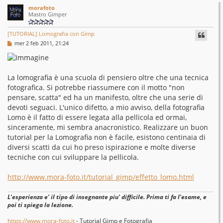
morafoto
Mastro Gimper
[TUTORIAL] Lomografia con Gimp
M
mer 2 feb 2011, 21:24
e
s
s
a
g
La lomografia è una scuola di pensiero oltre che una tecnica
g
fotografica. Si potrebbe riassumere con il motto "non
i
o
pensare, scatta" ed ha un manifesto, oltre che una serie di
devoti seguaci. L'unico difetto, a mio avviso, della fotografia
Lomo è il fatto di essere legata alla pellicola ed ormai,
sinceramente, mi sembra anacronistico. Realizzare un buon
tutorial per la Lomografia non è facile, esistono centinaia di
diversi scatti da cui ho preso ispirazione e molte diverse
tecniche con cui sviluppare la pellicola.
http://www.mora-foto.it/tutorial_gimp/effetto_lomo.html
L'esperienza e' il tipo di insegnante piu' difficile. Prima ti fa l'esame, e
poi ti spiega la lezione.
https://www.mora-foto.it
- Tutorial Gimp e Fotografia