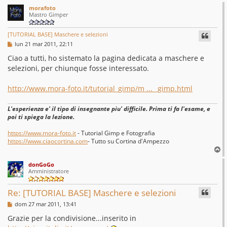
morafoto
Mastro Gimper
[TUTORIAL BASE] Maschere e selezioni
M
lun 21 mar 2011, 22:11
e
s
Ciao a tutti, ho sistemato la pagina dedicata a maschere e
s
selezioni, per chiunque fosse interessato.
a
g
g
http://www.mora-foto.it/tutorial_gimp/m ... _gimp.html
i
o
L'esperienza e' il tipo di insegnante piu' difficile. Prima ti fa l'esame, e
poi ti spiega la lezione.
https://www.mora-foto.it
- Tutorial Gimp e Fotografia
https://www.ciaocortina.com
- Tutto su Cortina d'Ampezzo
T
o
donGoGo
p
Amministratore
Re: [TUTORIAL BASE] Maschere e selezioni
M
dom 27 mar 2011, 13:41
e
s
Grazie per la condivisione...inserito in
s