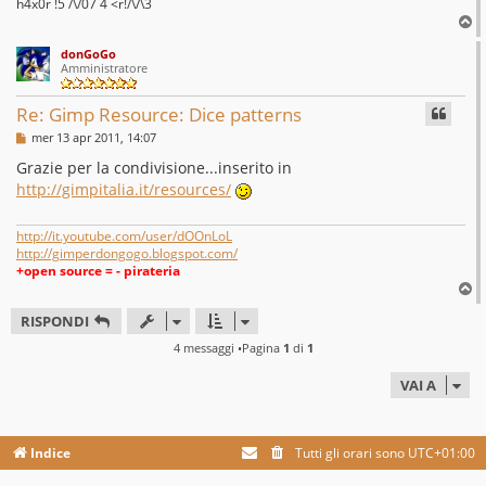
h4x0r !5 /\/07 4 <r!/\/\3
T
o
donGoGo
p
Amministratore
Re: Gimp Resource: Dice patterns
M
mer 13 apr 2011, 14:07
e
s
Grazie per la condivisione...inserito in
s
http://gimpitalia.it/resources/
a
g
g
i
http://it.youtube.com/user/dOOnLoL
o
http://gimperdongogo.blogspot.com/
+open source = - pirateria
T
o
RISPONDI
p
4 messaggi •Pagina
1
di
1
VAI A
Indice
Tutti gli orari sono
UTC+01:00