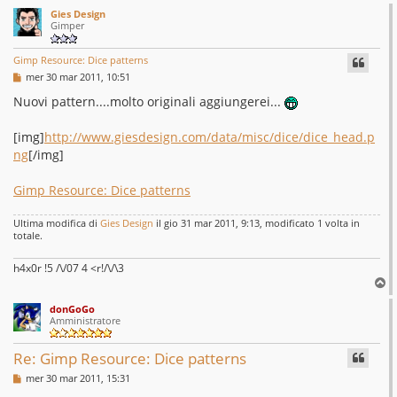
Gies Design
Gimper
Gimp Resource: Dice patterns
M
mer 30 mar 2011, 10:51
e
s
Nuovi pattern....molto originali aggiungerei...
s
a
g
[img]
http://www.giesdesign.com/data/misc/dice/dice_head.p
g
ng
[/img]
i
o
Gimp Resource: Dice patterns
Ultima modifica di
Gies Design
il gio 31 mar 2011, 9:13, modificato 1 volta in
totale.
h4x0r !5 /\/07 4 <r!/\/\3
T
o
donGoGo
p
Amministratore
Re: Gimp Resource: Dice patterns
M
mer 30 mar 2011, 15:31
e