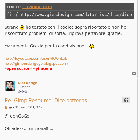
s
s
CODICE:
SELEZIONA TUTTO
a
g
[img]http://www.giesdesign.com/data/misc/dice/dice_he
g
i
o
Strano
ho testato con il codice sopra riportato e non ho
riscontrato problemi di sorta...riprova perfavore..grazie.
ovviamente Grazie per la condivisione...
http://it.youtube.com/user/dOOnLoL
http://gimperdongogo.blogspot.com/
+open source = - pirateria
T
o
Gies Design
p
Gimper
Re: Gimp Resource: Dice patterns
M
gio 31 mar 2011, 9:14
e
s
@ donGoGo
s
a
g
Ok adesso funziona!!!....
g
i
o