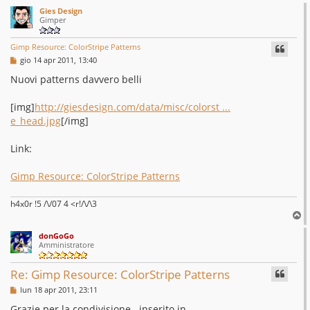
Gies Design
Gimper
Gimp Resource: ColorStripe Patterns
M
gio 14 apr 2011, 13:40
e
s
Nuovi patterns davvero belli
s
a
g
[img]
http://giesdesign.com/data/misc/colorst ...
g
e_head.jpg
[/img]
i
o
Link:
Gimp Resource: ColorStripe Patterns
h4x0r !5 /\/07 4 <r!/\/\3
T
o
donGoGo
p
Amministratore
Re: Gimp Resource: ColorStripe Patterns
M
lun 18 apr 2011, 23:11
e
s
Grazie per la condivisione...inserito in