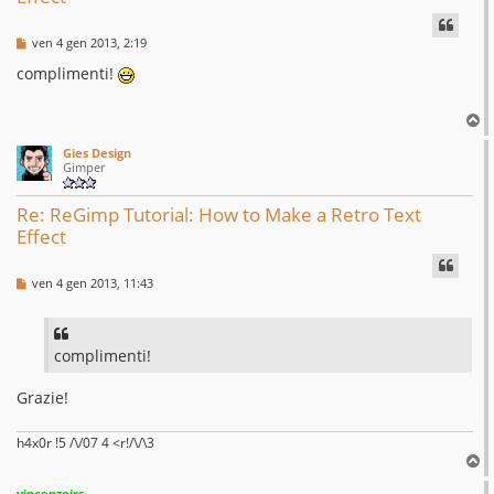
M
ven 4 gen 2013, 2:19
e
s
complimenti!
s
a
g
T
g
o
i
Gies Design
p
o
Gimper
Re: ReGimp Tutorial: How to Make a Retro Text
Effect
M
ven 4 gen 2013, 11:43
e
s
s
a
g
complimenti!
g
i
Grazie!
o
h4x0r !5 /\/07 4 <r!/\/\3
T
o
vincenzojrs