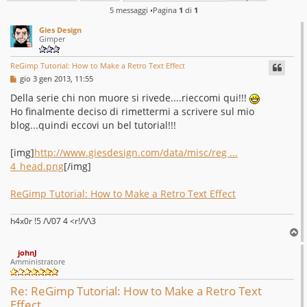
5 messaggi •Pagina
1
di
1
Gies Design
Gimper
ReGimp Tutorial: How to Make a Retro Text Effect
M
gio 3 gen 2013, 11:55
e
s
Della serie chi non muore si rivede....rieccomi qui!!!
s
Ho finalmente deciso di rimettermi a scrivere sul mio
a
g
blog...quindi eccovi un bel tutorial!!!
g
i
o
[img]
http://www.giesdesign.com/data/misc/reg ...
4_head.png
[/img]
ReGimp Tutorial: How to Make a Retro Text Effect
h4x0r !5 /\/07 4 <r!/\/\3
T
o
johnJ
p
Amministratore
Re: ReGimp Tutorial: How to Make a Retro Text
Effect