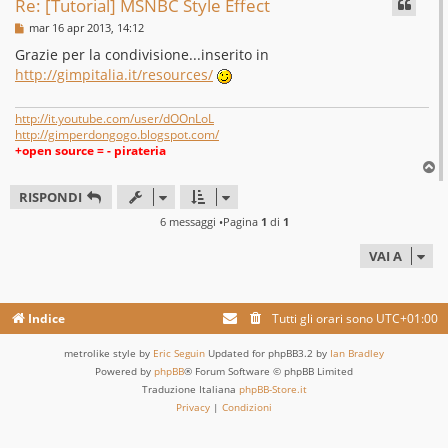
Re: [Tutorial] MSNBC Style Effect
M
mar 16 apr 2013, 14:12
e
s
Grazie per la condivisione...inserito in
s
http://gimpitalia.it/resources/
a
g
g
i
http://it.youtube.com/user/dOOnLoL
o
http://gimperdongogo.blogspot.com/
+open source = - pirateria
T
o
RISPONDI
p
6 messaggi •Pagina
1
di
1
VAI A
Indice
Tutti gli orari sono
UTC+01:00
metrolike style by
Eric Seguin
Updated for phpBB3.2 by
Ian Bradley
Powered by
phpBB
® Forum Software © phpBB Limited
Traduzione Italiana
phpBB-Store.it
Privacy
|
Condizioni