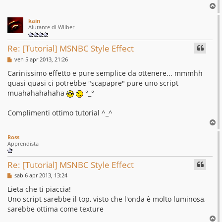
g
T
g
o
i
kain
p
o
Aiutante di Wilber
Re: [Tutorial] MSNBC Style Effect
M
ven 5 apr 2013, 21:26
e
s
Carinissimo effetto e pure semplice da ottenere... mmmhh
s
quasi quasi ci potrebbe "scapapre" pure uno script
a
g
muahahahahaha
°_°
g
i
o
Complimenti ottimo tutorial ^_^
T
o
Ross
p
Apprendista
Re: [Tutorial] MSNBC Style Effect
M
sab 6 apr 2013, 13:24
e
s
Lieta che ti piaccia!
s
Uno script sarebbe il top, visto che l'onda è molto luminosa,
a
g
sarebbe ottima come texture
g
T
i