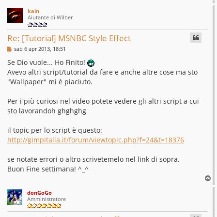
o
o
kain
p
Aiutante di Wilber
Re: [Tutorial] MSNBC Style Effect
M
sab 6 apr 2013, 18:51
e
s
Se Dio vuole... Ho Finito!
s
Avevo altri script/tutorial da fare e anche altre cose ma sto
a
g
"Wallpaper" mi è piaciuto.
g
i
o
Per i più curiosi nel video potete vedere gli altri script a cui
sto lavorandoh ghghghg
il topic per lo script è questo:
http://gimpitalia.it/forum/viewtopic.php?f=24&t=18376
se notate errori o altro scrivetemelo nel link di sopra.
Buon Fine settimana! ^_^
T
o
donGoGo
p
Amministratore