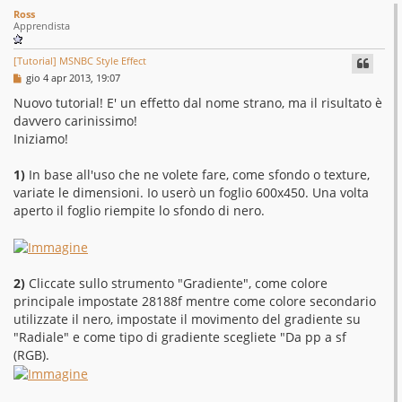
Ross
Apprendista
[Tutorial] MSNBC Style Effect
M
gio 4 apr 2013, 19:07
e
s
Nuovo tutorial! E' un effetto dal nome strano, ma il risultato è
s
davvero carinissimo!
a
g
Iniziamo!
g
i
o
1)
In base all'uso che ne volete fare, come sfondo o texture,
variate le dimensioni. Io userò un foglio 600x450. Una volta
aperto il foglio riempite lo sfondo di nero.
2)
Cliccate sullo strumento "Gradiente", come colore
principale impostate 28188f mentre come colore secondario
utilizzate il nero, impostate il movimento del gradiente su
"Radiale" e come tipo di gradiente scegliete "Da pp a sf
(RGB).