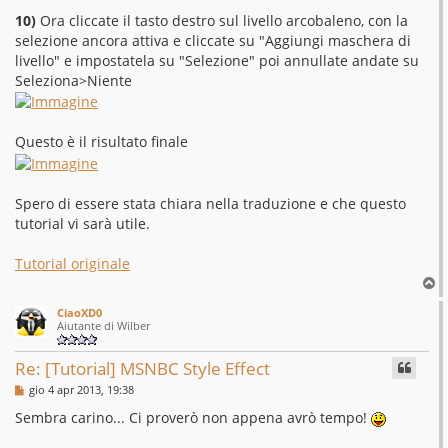
10)
Ora cliccate il tasto destro sul livello arcobaleno, con la
selezione ancora attiva e cliccate su "Aggiungi maschera di
livello" e impostatela su "Selezione" poi annullate andate su
Seleziona>Niente
Questo è il risultato finale
Spero di essere stata chiara nella traduzione e che questo
tutorial vi sarà utile.
Tutorial originale
T
o
CiaoXD0
p
Aiutante di Wilber
Re: [Tutorial] MSNBC Style Effect
M
gio 4 apr 2013, 19:38
e
s
Sembra carino... Ci proverò non appena avrò tempo!
s
a