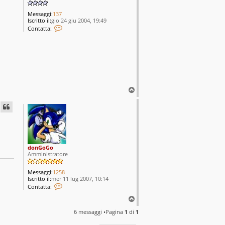
s
Messaggi:
137
Iscritto il:
gio 24 giu 2004, 19:49
C
Contatta:
o
n
t
a
t
t
a
k
a
T
i
o
n
p
donGoGo
Amministratore
Messaggi:
1258
Iscritto il:
mer 11 lug 2007, 10:14
C
Contatta:
o
n
T
t
o
a
6 messaggi •Pagina
1
di
1
p
t
t