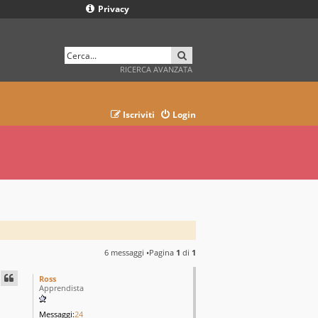
Privacy
CERCA
RICERCA AVANZATA
Iscriviti
Login
6 messaggi •Pagina
1
di
1
Ross
Apprendista
Messaggi:
24