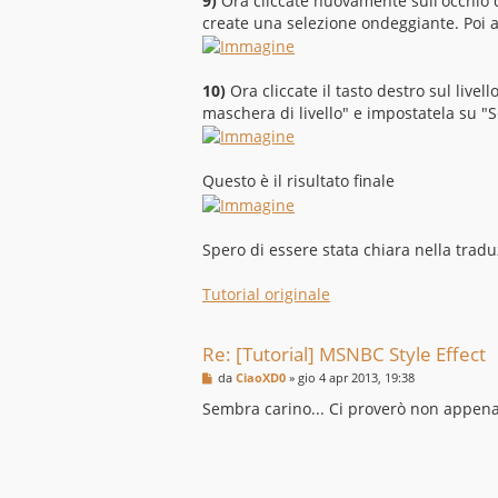
9)
Ora cliccate nuovamente sull'occhio de
create una selezione ondeggiante. Poi a
10)
Ora cliccate il tasto destro sul livel
maschera di livello" e impostatela su "
Questo è il risultato finale
Spero di essere stata chiara nella traduz
Tutorial originale
Re: [Tutorial] MSNBC Style Effect
M
da
CiaoXD0
»
gio 4 apr 2013, 19:38
e
s
Sembra carino... Ci proverò non appen
s
a
g
g
i
o