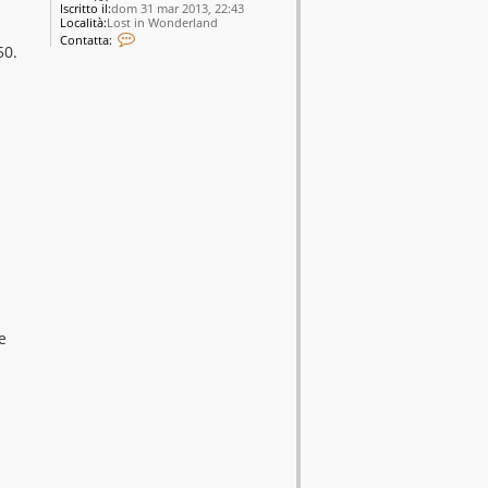
Iscritto il:
dom 31 mar 2013, 22:43
Località:
Lost in Wonderland
C
Contatta:
o
50.
n
t
a
t
t
a
R
o
s
s
e