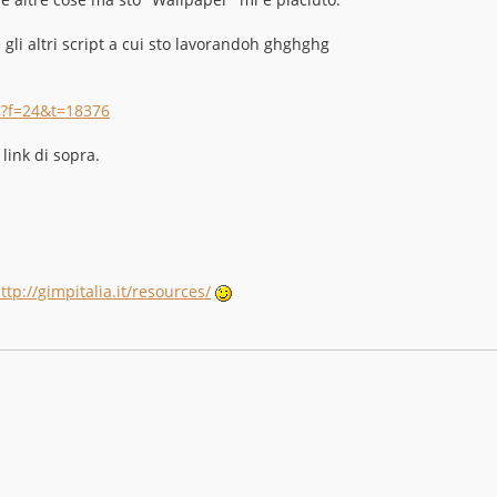
 gli altri script a cui sto lavorandoh ghghghg
hp?f=24&t=18376
 link di sopra.
ttp://gimpitalia.it/resources/