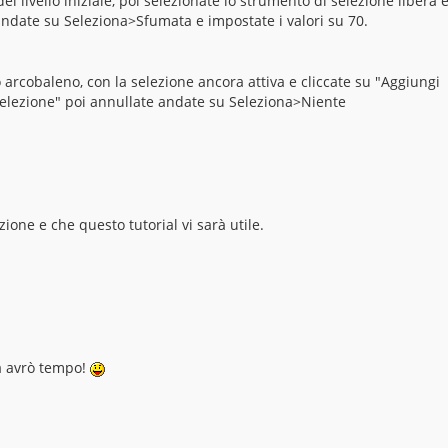
l livello iniziale, poi selezionate lo strumento di selezione libera 
ndate su Seleziona>Sfumata e impostate i valori su 70.
lo arcobaleno, con la selezione ancora attiva e cliccate su "Aggiungi
Selezione" poi annullate andate su Seleziona>Niente
ione e che questo tutorial vi sarà utile.
a avrò tempo!