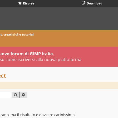
Risorse
Download
t, creatività e tutorial
uovo forum di GIMP Italia.
su come iscriversi alla nuova piattaforma.
ect
CERCA
RICERCA AVANZATA
trano, ma il risultato è davvero carinissimo!