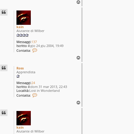
T
o
p
kain
Aiutante di Wilber
Messaggi:
137
Iscritto il:
gio 24 giu 2004, 19:49
C
Contatta:
o
n
T
t
o
a
p
Ross
t
Apprendista
t
a
k
Messaggi:
24
a
Iscritto il:
dom 31 mar 2013, 22:43
i
Località:
Lost in Wonderland
n
C
Contatta:
o
n
T
t
o
a
p
t
t
a
R
kain
o
Aiutante di Wilber
s