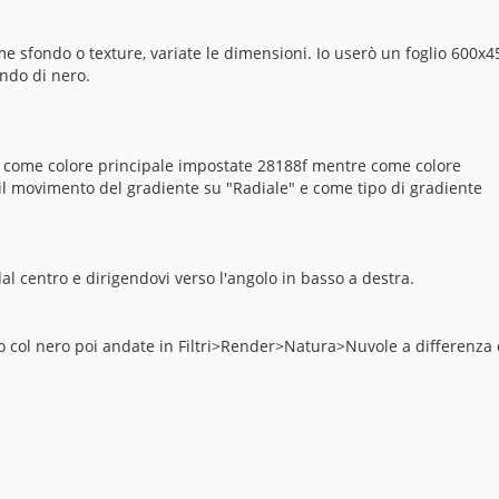
me sfondo o texture, variate le dimensioni. Io userò un foglio 600x4
ondo di nero.
, come colore principale impostate 28188f mentre come colore
e il movimento del gradiente su "Radiale" e come tipo di gradiente
l centro e dirigendovi verso l'angolo in basso a destra.
lo col nero poi andate in Filtri>Render>Natura>Nuvole a differenza 