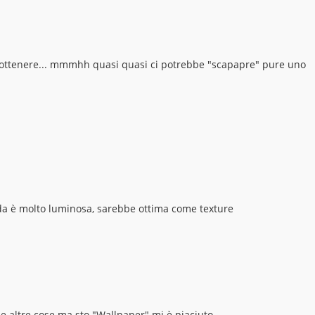
a ottenere... mmmhh quasi quasi ci potrebbe "scapapre" pure uno
onda è molto luminosa, sarebbe ottima come texture
che altre cose ma sto "Wallpaper" mi è piaciuto.