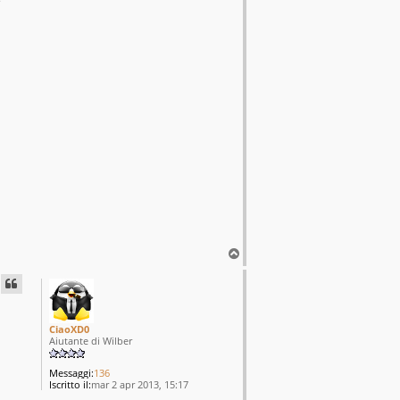
e
T
o
p
CiaoXD0
Aiutante di Wilber
Messaggi:
136
Iscritto il:
mar 2 apr 2013, 15:17