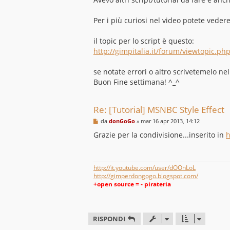
a
g
g
Per i più curiosi nel video potete vedere
i
o
il topic per lo script è questo:
http://gimpitalia.it/forum/viewtopic.p
se notate errori o altro scrivetemelo nel
Buon Fine settimana! ^_^
Re: [Tutorial] MSNBC Style Effect
M
da
donGoGo
»
mar 16 apr 2013, 14:12
e
s
Grazie per la condivisione...inserito in
h
s
a
g
g
i
http://it.youtube.com/user/dOOnLoL
o
http://gimperdongogo.blogspot.com/
+open source = - pirateria
RISPONDI