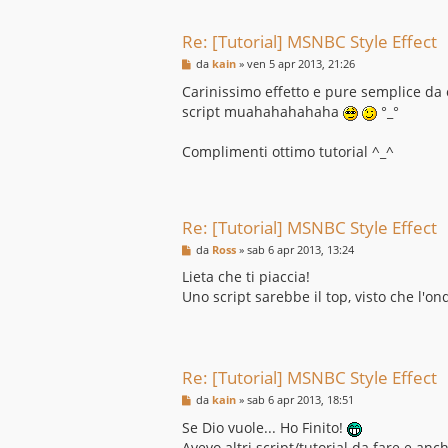
Re: [Tutorial] MSNBC Style Effect
M
da
kain
»
ven 5 apr 2013, 21:26
e
s
Carinissimo effetto e pure semplice d
s
script muahahahahaha
°_°
a
g
g
Complimenti ottimo tutorial ^_^
i
o
Re: [Tutorial] MSNBC Style Effect
M
da
Ross
»
sab 6 apr 2013, 13:24
e
s
Lieta che ti piaccia!
s
Uno script sarebbe il top, visto che l'
a
g
g
i
o
Re: [Tutorial] MSNBC Style Effect
M
da
kain
»
sab 6 apr 2013, 18:51
e
s
Se Dio vuole... Ho Finito!
s
Avevo altri script/tutorial da fare e an