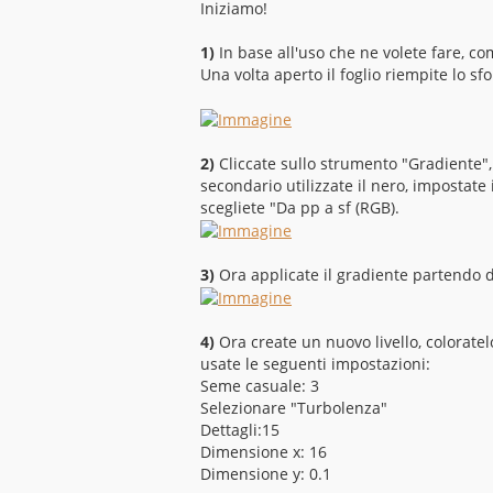
Iniziamo!
a
g
g
1)
In base all'uso che ne volete fare, co
i
o
Una volta aperto il foglio riempite lo sf
2)
Cliccate sullo strumento "Gradiente"
secondario utilizzate il nero, impostat
scegliete "Da pp a sf (RGB).
3)
Ora applicate il gradiente partendo da
4)
Ora create un nuovo livello, colorate
usate le seguenti impostazioni:
Seme casuale: 3
Selezionare "Turbolenza"
Dettagli:15
Dimensione x: 16
Dimensione y: 0.1