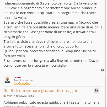
ridimensionamento di 3 sole foto per volta. C'è la versione
PRO che è a pagamento e permetterebbe anche numeri più
alti, ma io non vorrei acquistare un programma che userò
una sola volta.
Speravo che fosse possibile crearsi una macro (ricordo che
alcuni anni fa era possibile memorizzare una serie di azioni e
richiamarle con l'assegnazione di un tasto) o trovarla tra i
plug-in già installati.
Tra l'altro, visto che devo ridimensionare, ho notato che
alcune foto necessitano anche di crop opportuni.
Quindi, per ora, procedo caricando in Gimp una 10cina di
foto per volta.
E' un lavoro un po' lungo ma alla fine mi accontento. Grazie
comunque per la risposta e il consiglio.
T
o
Lazza
p
Amministratore
Re: Ridimensionare gruppo di immagini
M
mer 14 set 2022, 13:55
e
s
Abbiamo pubblicato questa guida, che è fissata in alto nella
s