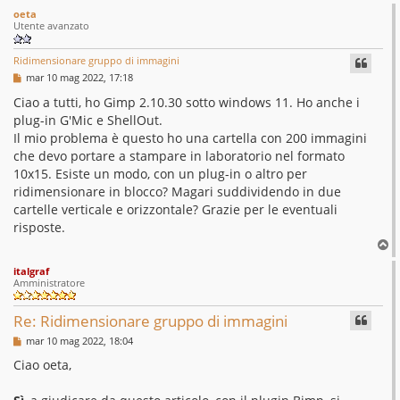
oeta
Utente avanzato
Ridimensionare gruppo di immagini
M
mar 10 mag 2022, 17:18
e
s
Ciao a tutti, ho Gimp 2.10.30 sotto windows 11. Ho anche i
s
plug-in G'Mic e ShellOut.
a
g
Il mio problema è questo ho una cartella con 200 immagini
g
che devo portare a stampare in laboratorio nel formato
i
o
10x15. Esiste un modo, con un plug-in o altro per
ridimensionare in blocco? Magari suddividendo in due
cartelle verticale e orizzontale? Grazie per le eventuali
risposte.
T
o
italgraf
p
Amministratore
Re: Ridimensionare gruppo di immagini
M
mar 10 mag 2022, 18:04
e
s
Ciao oeta,
s
a
g