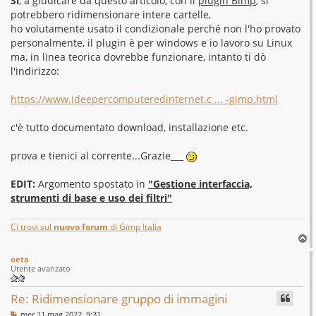
Sì
, a giudicare da questo articolo, con il
plugin Bimp
, si
g
potrebbero ridimensionare intere cartelle,
i
o
ho volutamente usato il condizionale perché non l'ho provato
personalmente, il plugin è per windows e io lavoro su Linux
ma, in linea teorica dovrebbe funzionare, intanto ti dò
l'indirizzo:
https://www.ideepercomputeredinternet.c ... -gimp.html
c'è tutto documentato download, installazione etc.
prova e tienici al corrente...Grazie___
EDIT:
Argomento spostato in
"Gestione interfaccia,
strumenti di base e uso dei filtri"
Ci trovi sul
nuovo forum
di Gimp Italia
T
o
oeta
p
Utente avanzato
Re: Ridimensionare gruppo di immagini
M
mer 11 mag 2022, 9:31