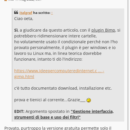
e
s
s
italgraf
ha scritto:
↑
a
g
Ciao oeta,
g
i
o
Sì
, a giudicare da questo articolo, con il
plugin Bimp
, si
potrebbero ridimensionare intere cartelle,
ho volutamente usato il condizionale perché non l'ho
provato personalmente, il plugin è per windows e io
lavoro su Linux ma, in linea teorica dovrebbe
funzionare, intanto ti dò l'indirizzo:
https://www.ideepercomputeredinternet.c ... -
gimp.html
c'è tutto documentato download, installazione etc.
prova e tienici al corrente...Grazie___
EDIT:
Argomento spostato in
"Gestione interfaccia,
strumenti di base e uso dei filtri"
Provato, purtroppo la versione gratuita permette solo il